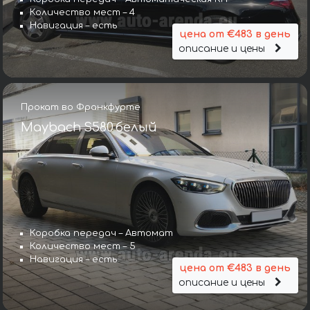
Количество мест – 4
Навигация – есть
цена от €483 в день
описание и цены
Прокат во Франкфурте
Maybach S580 белый
Коробка передач – Автомат
Количество мест – 5
Навигация – есть
цена от €483 в день
описание и цены