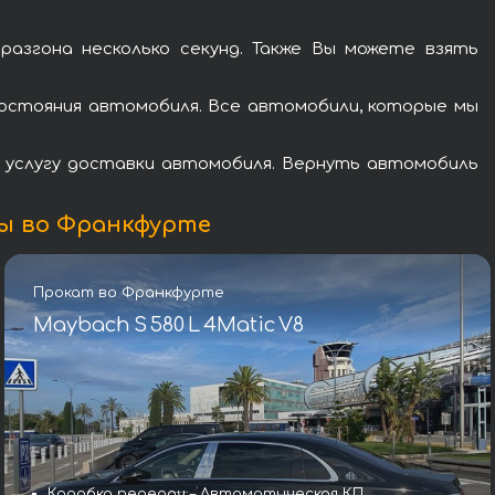
згона несколько секунд. Также Вы можете взять
остояния автомобиля. Все автомобили, которые мы
в услугу доставки автомобиля. Вернуть автомобиль
ы во Франкфурте
Прокат во Франкфурте
Maybach S 580 L 4Matic V8
Коробка передач – Автоматическая КП