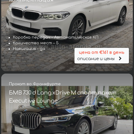
Коробка передач – Автоматическая КП
Количество мест – 5
Навигация – да
цена от €161 в день
описание и цены
Прокат во Франкфурте
БМВ 730 d Lang xDrive M спорт пакет
Executive Lounge