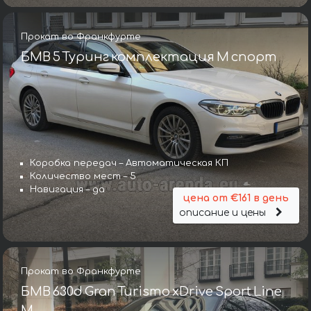
Прокат во Франкфурте
БМВ 5 Туринг комплектация М спорт
Коробка передач – Автоматическая КП
Количество мест – 5
Навигация – да
цена от €161 в день
описание и цены
Прокат во Франкфурте
БМВ 630d Gran Turismo xDrive Sport Line
М