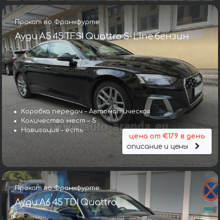
Прокат во Франкфурте
Ауди A5 45 TFSI Quattro S-Line бензин
Коробка передач – Автоматическая
Количество мест – 5
Навигация – есть
цена от €179 в день
описание и цены
Прокат во Франкфурте
Ауди A6 45 TDI Quattro