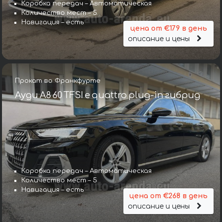
Коробка передач – Автоматическая
Количество мест – 5
Навигация – есть
цена от €179 в день
описание и цены
Прокат во Франкфурте
Ауди A8 60 TFSI e quattro plug-in гибрид
Коробка передач – Автоматическая
Количество мест – 5
Навигация – есть
цена от €268 в день
описание и цены