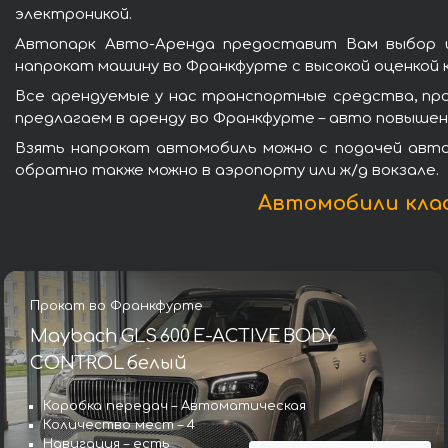
электроникой.
Автопарк Авто-Аренда предоставит Вам выбор и
напрокат машину во Франкфурте с высокой оценкой
Все арендуемые у нас транспортные средства, пр
предлагаем в аренду во Франкфурте – авто повыше
Взять напрокат автомобиль можно с подачей авто 
обратно также можно в аэропорту или ж/д вокзале.
Автомобили кла
Прокат во Франкфурте
Maybach GLS 600 E-ACTIVE BODY
CONTROL белый
Коробка передач – Автоматическая
Количество мест – 4
Навигация – есть