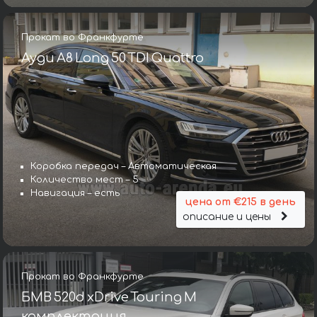
Прокат во Франкфурте
Ауди A8 Long 50 TDI Quattro
Коробка передач – Автоматическая
Количество мест – 5
Навигация – есть
цена от €215 в день
описание и цены
Прокат во Франкфурте
БМВ 520d xDrive Touring M
комплектация