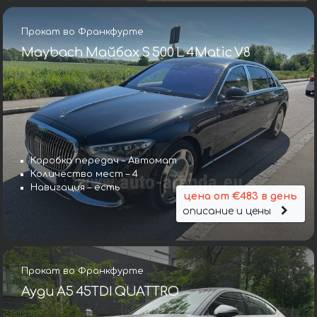
Прокат во Франкфурте
Maybach Майбах S 500 L 4Matic V8
Коробка передач – Автомат
Количество мест – 4
Навигация – есть
цена от €483 в день
описание и цены
Прокат во Франкфурте
Ауди A5 45TDI QUATTRO