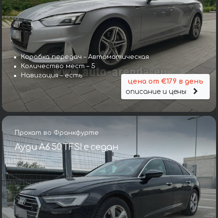
Коробка передач – Автоматическая
Количество мест – 5
Навигация – есть
цена от €179 в день
описание и цены
Прокат во Франкфурте
Ауди A6 50 TFSI e седан