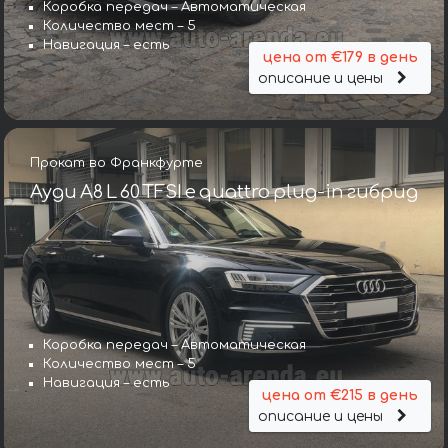
Коробка передач – Автоматическая
Количество мест – 5
Навигация – есть
цена от €179 в день
описание и цены
Прокат во Франкфурте
Ауди A8 L 60 TFSI e quattro plug-in гибрид
Коробка передач – Автоматическая
Количество мест – 5
Навигация – есть
цена от €215 в день
описание и цены