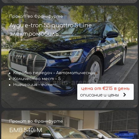
Прокат во Франкфурте
Ауди e-tron 55 quattro S Line
электромобиль
Коробка передач – Автоматическая
Количество мест – 5
Навигация – есть
цена от €215 в день
описание и цены
Прокат во Франкфурте
БМВ 540i M