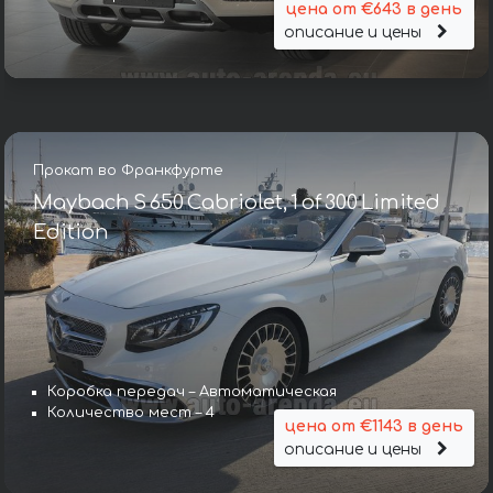
цена от €643 в день
описание и цены
Прокат во Франкфурте
Maybach S 650 Cabriolet, 1 of 300 Limited
Edition
Коробка передач – Автоматическая
Количество мест – 4
цена от €1143 в день
описание и цены