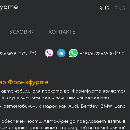
фурте
RUS
ENG
УСЛОВИЯ
КОНТАКТЫ
(рус,
De)
(Eng)
2366899
+4917622366900
во Франкфурте
 автомобили для проката во Франкфурте являются
е и купе комплектации элитных автомобилей.
втомобильных марок как Audi, Bentley, BMW, Land
 обеспеченности. Авто-Аренда предлагает взять в
скими характеристиками с последней автомобильной