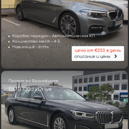
Коробка передач – Автоматическая КП
Количество мест – 4-5
Навигация – есть
цена от €233 в день
описание и цены
Прокат во Франкфурте
БМВ 730d xDrive