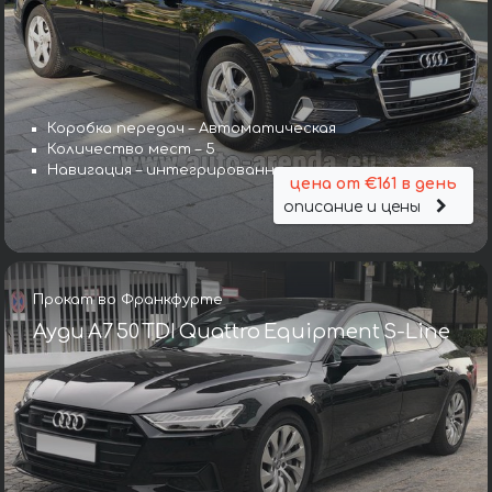
Коробка передач – Автоматическая
Количество мест – 5
Навигация – интегрированная
цена от €161 в день
описание и цены
Прокат во Франкфурте
Ауди A7 50 TDI Quattro Equipment S-Line