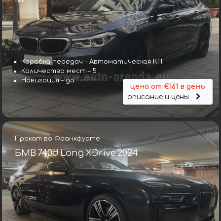
Коробка передач – Автоматическая КП
Количество мест – 5
Навигация – да
цена от €161 в день
описание и цены
Прокат во Франкфурте
БМВ 740d Long XDrive 2024