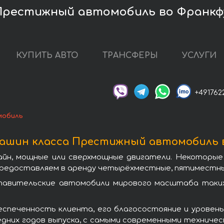
Престижный автомобиль во Франк
КУПИТЬ АВТО
ТРАНСФЕРЫ
УСЛУГИ
+491762
мобиль
ашин класса Престижный автомобиль 
айн, мощные или сверхмощные двигатели. Некоторые
предоставляем в аренду четырёхместные, пятиместны
вительские автомобили мирового масштаба таких а
спеченность клиента, его благосостояние и уровень
едних годов выпуска, с самыми современными техниче