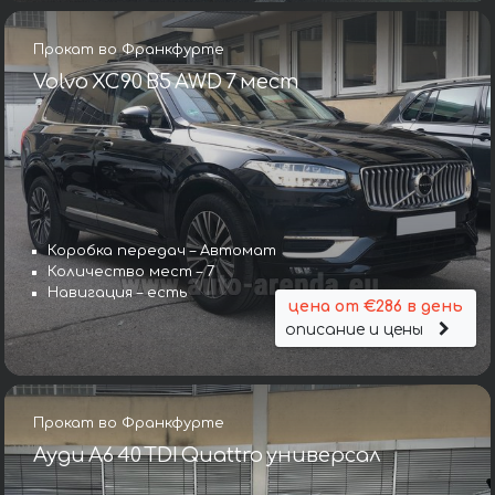
Прокат во Франкфурте
Volvo XC90 B5 AWD 7 мест
Коробка передач – Автомат
Количество мест – 7
Навигация – есть
цена от €286 в день
описание и цены
Прокат во Франкфурте
Ауди A6 40 TDI Quattro универсал