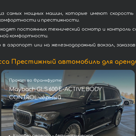
з самых мощных машин, которые имеют скорость ра
 комфортности и престижности.
оходят постоянных технический осмотр и контроль с
нной комфортности.
в аэропорт или на железнодорожный вокзал, заказа
сса Престижный автомобиль для аренд
Прокат во Франкфурте
Maybach GLS 600 E-ACTIVE BODY
CONTROL чёрный
Коробка передач – Автоматическая