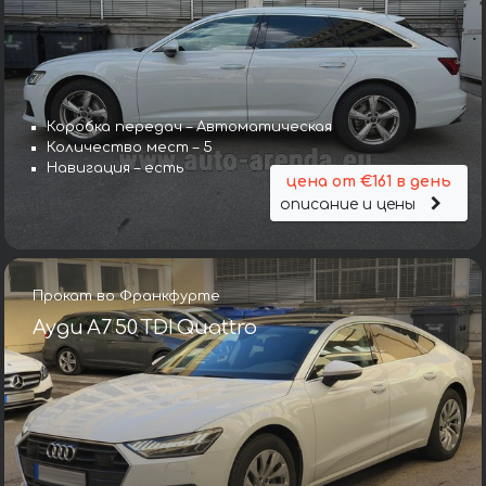
Коробка передач – Автоматическая
Количество мест – 5
Навигация – есть
цена от €161 в день
описание и цены
Прокат во Франкфурте
Ауди A7 50 TDI Quattro