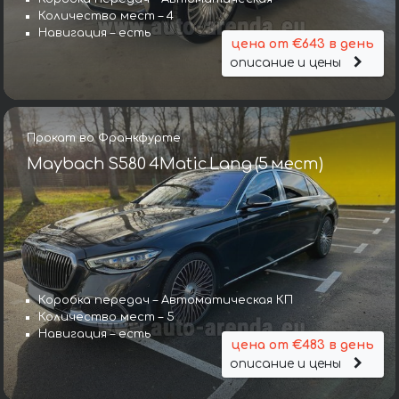
Количество мест – 4
Навигация – есть
цена от €643 в день
описание и цены
Прокат во Франкфурте
Maybach S580 4Matic Lang (5 мест)
Коробка передач – Автоматическая КП
Количество мест – 5
Навигация – есть
цена от €483 в день
описание и цены