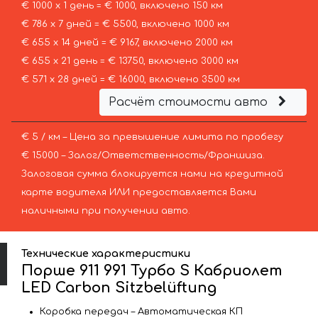
€ 1000 х 1 день = € 1000, включено 150 км
€ 786 х 7 дней = € 5500, включено 1000 км
€ 655 х 14 дней = € 9167, включено 2000 км
€ 655 х 21 день = € 13750, включено 3000 км
€ 571 х 28 дней = € 16000, включено 3500 км
Расчёт стоимости авто
€ 5 / км – Цена за превышение лимита по пробегу
€ 15000 – Залог/Ответственность/Франшиза.
Залоговая сумма блокируется нами на кредитной
карте водителя ИЛИ предоставляется Вами
наличными при получении авто.
Технические характеристики
Порше 911 991 Турбо S Кабриолет
LED Carbon Sitzbelüftung
Коробка передач – Автоматическая КП