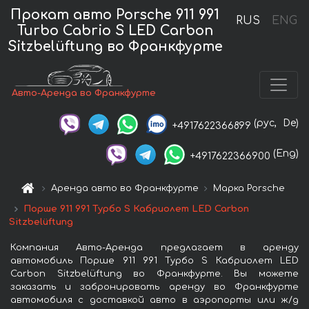
Прокат авто Porsche 911 991
RUS
ENG
Turbo Cabrio S LED Carbon
Sitzbelüftung во Франкфурте
Авто-Аренда во Франкфурте
(рус,
De)
+4917622366899
(Eng)
+4917622366900
Аренда авто во Франкфурте
Марка Porsche
Порше 911 991 Турбо S Кабриолет LED Carbon
Sitzbelüftung
Компания Авто-Аренда предлагает в аренду
автомобиль Порше 911 991 Турбо S Кабриолет LED
Carbon Sitzbelüftung во Франкфурте. Вы можете
заказать и забронировать аренду во Франкфурте
автомобиля с доставкой авто в аэропорты или ж/д