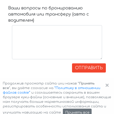
Ваши вопросы по бронированию
автомобиля или трансферу (авто с
водителем)
ОТПРАВИТЬ
×
Продолжив просмотр сайта или нажав
"Принять
все"
, вы даёте согласие на
”Политику в отношении
файлов cookie”
и соглашаетесь сохранить в вашем
браузере куки-файлы (основные и внешние), позволяющие
нам получать больше маркетинговой информации,
регистрировать особенности использования сайта и
Авторские права © 2026 Авто-Аренда
Cookie Policy
Принять все
улучшать навигацию на сайте.