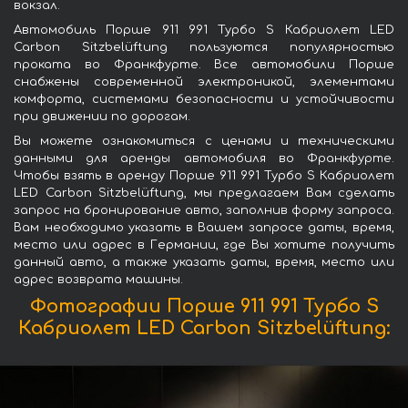
вокзал.
Автомобиль Порше 911 991 Турбо S Кабриолет LED
Carbon Sitzbelüftung пользуются популярностью
проката во Франкфурте. Все автомобили Порше
снабжены современной электроникой, элементами
комфорта, системами безопасности и устойчивости
при движении по дорогам.
Вы можете ознакомиться с ценами и техническими
данными для аренды автомобиля во Франкфурте.
Чтобы взять в аренду Порше 911 991 Турбо S Кабриолет
LED Carbon Sitzbelüftung, мы предлагаем Вам сделать
запрос на бронирование авто, заполнив форму запроса.
Вам необходимо указать в Вашем запросе даты, время,
место или адрес в Германии, где Вы хотите получить
данный авто, а также указать даты, время, место или
адрес возврата машины.
Фотографии Порше 911 991 Турбо S
Кабриолет LED Carbon Sitzbelüftung: