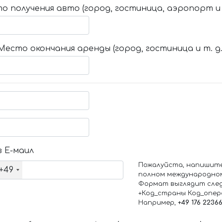
о получения авто (город, гостиница, аэропорт и т
Место окончания аренды (город, гостиница и т. д.
 Е-маил
Пожалуйста, напишит
+49
полном международно
Формат выглядит сле
+Код_страны Код_опе
Например,
+49 176 2236