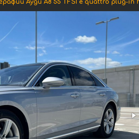
рафии Ауди A8 55 TFSI e quattro plug-in h