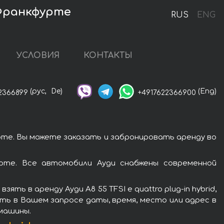
о Франкфурте
RUS
ENG
УСЛОВИЯ
КОНТАКТЫ
(рус,
De)
(Eng)
2366899
+4917622366900
фурте. Вы можете заказать и забронировать аренду во
фурте. Все автомобили Ауди снабжены современной
 в аренду Ауди A8 55 TFSI e quattro plug-in hybrid,
ть в Вашем запросе даты, время, место или адрес в
 машины.