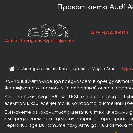
Прокат авто Audi A8
АРЕНДА АВТО
Авто-Аренда во Франкфурте
Аренда авто во Франкфурте
Марка Audi
Ауди 
Компания Авто-Аренда предлагает в аренду автомобил
Франкфурте автомобиля с доставкой авто в аэропор
Автомобиль Ауди A8 55 TFSI e quattro plug-in h
электроникой, элементами комфорта, системами бе
Вы можете ознакомиться с ценами и техническими дан
мы предлагаем Вам сделать запрос на бронирование
Германии, где Вы хотите получить данный авто, а т