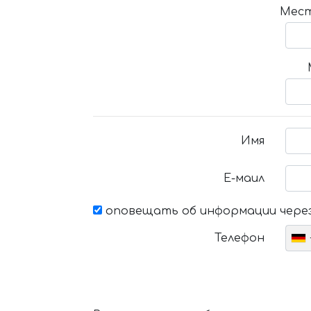
Мест
Имя
Е-маил
оповещать об информации через
Телефон