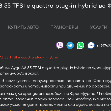
 55 TFSI e quattro plug-in hybrid в
КУПИТЬ АВТО
ТРАНСФЕРЫ
УСЛУГИ
+491762
A8 55 TFSI e quattro plug-in hybrid
ь Ауди A8 55 TFSI e quattro plug-in hybrid во Франк
ты или ж/д вокзал.
ybrid пользуются популярностью проката во Франк
зопасности и устойчивости при движении по дорогам.
ными для аренды автомобиля во Франкфурте. Чтобы взять
 авто, заполнив форму запроса. Вам необходимо указа
акже указать даты, время, место или адрес возврата