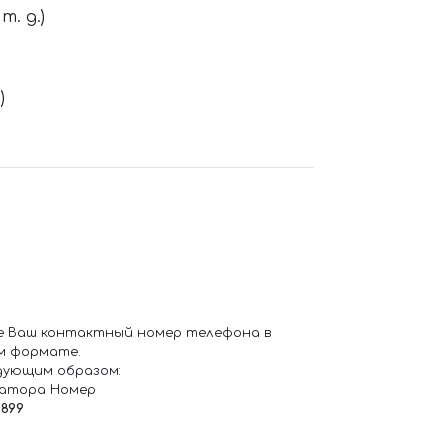
. д.)
)
е Ваш контактный номер телефона в
м формате.
дующим образом:
ратора Номер
6899