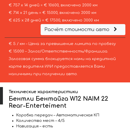
€ 757 х 14 дней = € 10600, включено 2000 км
€ 714 х 21 день = € 15000, включено 3000 км
€ 625 х 28 дней = € 17500, включено 3000 км
Расчёт стоимости авто
€ 5 / км – Цена за превышение лимита по пробегу
€ 15000 – Залог/Ответственность/Франшиза.
Залоговая сумма блокируется нами на кредитной
карте водителя ИЛИ предоставляется Вами
наличными при получении авто.
Технические характеристики
Бентли Бентайга W12 NAIM 22
Rear-Enterteiment
Коробка передач – Автоматическая КП
Количество мест – 4/5
Навигация – есть