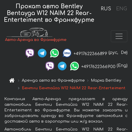
Прокат авто Bentley
RUS
ENG
Bentayga W12 NAIM 22 Rear-
Enterteiment во Франкфурте
Авто-Аренда во Франкфурте
(рус,
De)
+4917622366899
(Eng)
+4917622366900
Аренда авто во Франкфурте
Марка Bentley
Бентли Бентайга W12 NAIM 22 Rear-Enterteiment
Компания Авто-Аренда предлагает в аренду
автомобиль Бентли Бентайга W12 NAIM 22 Rear-
Enterteiment во Франкфурте. Вы можете заказать и
забронировать аренду во Франкфурте автомобиля с
доставкой авто в аэропорты или ж/д вокзал.
Автомобиль Бентли Бентайга W12 NAIM 22 Rear-