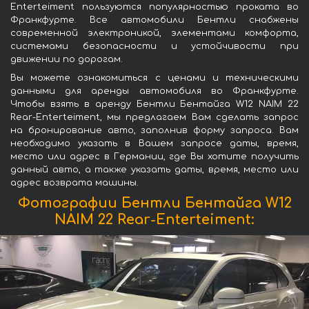
Enterteiment пользуются популярностью проката во
Франкфурте. Все автомобили Бентли снабжены
современной электроникой, элементами комфорта,
системами безопасности и устойчивости при
движении по дорогам.
Вы можете ознакомиться с ценами и техническими
данными для аренды автомобиля во Франкфурте.
Чтобы взять в аренду Бентли Бентайга W12 NAIM 22
Rear-Enterteiment, мы предлагаем Вам сделать запрос
на бронирование авто, заполнив форму запроса. Вам
необходимо указать в Вашем запросе даты, время,
место или адрес в Германии, где Вы хотите получить
данный авто, а также указать даты, время, место или
адрес возврата машины.
Фотографии Бентли Бентайга W12
NAIM 22 Rear-Enterteiment: