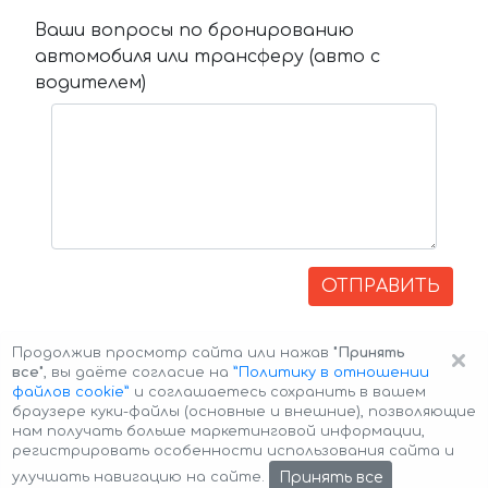
Ваши вопросы по бронированию
автомобиля или трансферу (авто с
водителем)
ОТПРАВИТЬ
×
Продолжив просмотр сайта или нажав
"Принять
все"
, вы даёте согласие на
”Политику в отношении
файлов cookie”
и соглашаетесь сохранить в вашем
браузере куки-файлы (основные и внешние), позволяющие
нам получать больше маркетинговой информации,
регистрировать особенности использования сайта и
Авторские права © 2026 Авто-Аренда
Cookie Policy
Принять все
улучшать навигацию на сайте.