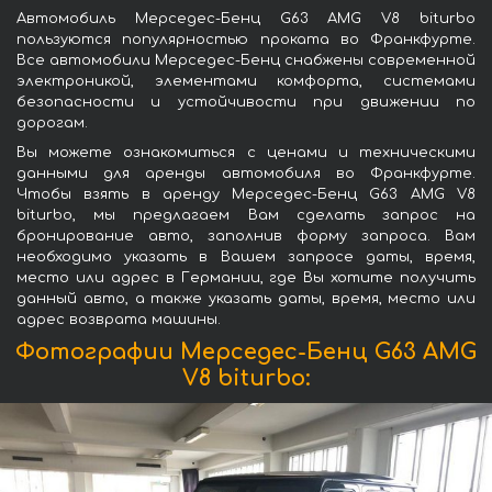
Автомобиль Мерседес-Бенц G63 AMG V8 biturbo
пользуются популярностью проката во Франкфурте.
Все автомобили Мерседес-Бенц снабжены современной
электроникой, элементами комфорта, системами
безопасности и устойчивости при движении по
дорогам.
Вы можете ознакомиться с ценами и техническими
данными для аренды автомобиля во Франкфурте.
Чтобы взять в аренду Мерседес-Бенц G63 AMG V8
biturbo, мы предлагаем Вам сделать запрос на
бронирование авто, заполнив форму запроса. Вам
необходимо указать в Вашем запросе даты, время,
место или адрес в Германии, где Вы хотите получить
данный авто, а также указать даты, время, место или
адрес возврата машины.
Фотографии Мерседес-Бенц G63 AMG
V8 biturbo: