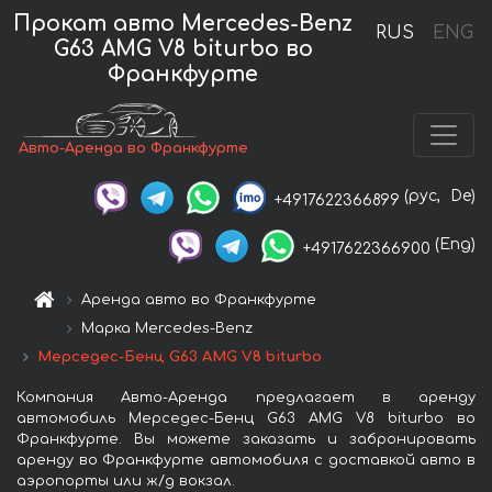
Прокат авто Mercedes-Benz
RUS
ENG
G63 AMG V8 biturbo во
Франкфурте
Авто-Аренда во Франкфурте
(рус,
De)
+4917622366899
(Eng)
+4917622366900
Аренда авто во Франкфурте
Марка Mercedes-Benz
Мерседес-Бенц G63 AMG V8 biturbo
Компания Авто-Аренда предлагает в аренду
автомобиль Мерседес-Бенц G63 AMG V8 biturbo во
Франкфурте. Вы можете заказать и забронировать
аренду во Франкфурте автомобиля с доставкой авто в
аэропорты или ж/д вокзал.