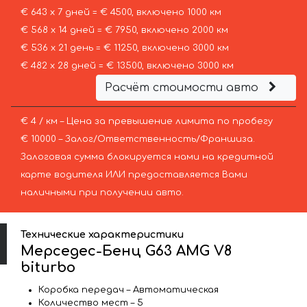
€ 643 х 7 дней = € 4500, включено 1000 км
€ 568 х 14 дней = € 7950, включено 2000 км
€ 536 х 21 день = € 11250, включено 3000 км
€ 482 х 28 дней = € 13500, включено 3000 км
Расчёт стоимости авто
€ 4 / км – Цена за превышение лимита по пробегу
€ 10000 – Залог/Ответственность/Франшиза.
Залоговая сумма блокируется нами на кредитной
карте водителя ИЛИ предоставляется Вами
наличными при получении авто.
Технические характеристики
Мерседес-Бенц G63 AMG V8
biturbo
Коробка передач – Автоматическая
Количество мест – 5