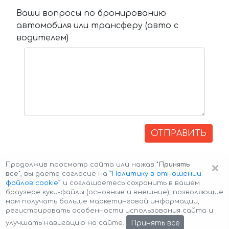
Ваши вопросы по бронированию
автомобиля или трансферу (авто с
водителем)
ОТПРАВИТЬ
×
Продолжив просмотр сайта или нажав
"Принять
все"
, вы даёте согласие на
”Политику в отношении
файлов cookie”
и соглашаетесь сохранить в вашем
браузере куки-файлы (основные и внешние), позволяющие
нам получать больше маркетинговой информации,
регистрировать особенности использования сайта и
Авторские права © 2026 Авто-Аренда
Cookie Policy
Принять все
улучшать навигацию на сайте.