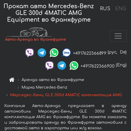
Прокат авто Mercedes-Benz
RUS
ENG
GLE 300d 4MATIC AMG
Equipment во Франкфурте
Авто-Аренда во Франкфурте
(рус,
De)
+4917622366899
(Eng)
+4917622366900
Аренда авто во Франкфурте
Марка Mercedes-Benz
Мерседес-Бенц GLE 300d 4MATIC комплектация AMG
Компания Авто-Аренда предлагает в аренду
автомобиль Мерседес-Бенц GLE 300d 4MATIC
комплектация AMG во Франкфурте. Вы можете заказать
и забронировать аренду во Франкфурте автомобиля с
доставкой авто в аэропорты или ж/д вокзал.