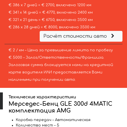
€ 386 х 7 дней = € 2700, включено 1200 км
€ 341 х 14 дней = € 4770, включено 2400 км
€ 321 х 21 день = € 6750, включено 3500 км
€ 286 х 28 дней = € 8000, включено 3500 км
Расчёт стоимости авто
€ 2 / км – Цена за превышение лимита по пробегу
€ 5000 – Залог/Ответственность/Франшиза.
Залоговая сумма блокируется нами на кредитной
карте водителя ИЛИ предоставляется Вами
наличными при получении авто.
Технические характеристики
Мерседес-Бенц GLE 300d 4MATIC
комплектация AMG
Коробка передач – Автоматическая
Количество мест – 5