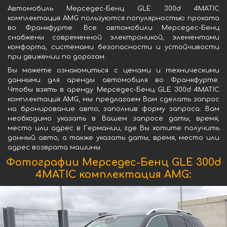
Автомобиль Мерседес-Бенц GLE 300d 4MATIC
комплектация AMG пользуются популярностью проката
во Франкфурте. Все автомобили Мерседес-Бенц
снабжены современной электроникой, элементами
комфорта, системами безопасности и устойчивости
при движении по дорогам.
Вы можете ознакомиться с ценами и техническими
данными для аренды автомобиля во Франкфурте.
Чтобы взять в аренду Мерседес-Бенц GLE 300d 4MATIC
комплектация AMG, мы предлагаем Вам сделать запрос
на бронирование авто, заполнив форму запроса. Вам
необходимо указать в Вашем запросе даты, время,
место или адрес в Германии, где Вы хотите получить
данный авто, а также указать даты, время, место или
адрес возврата машины.
Фотографии Мерседес-Бенц GLE 300d
4MATIC комплектация AMG: