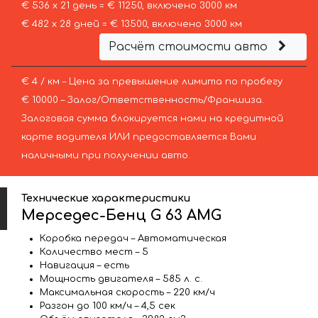
€ 536 х 21 день = € 11250, включено 3000 км
€ 482 х 28 дней = € 13500, включено 3000 км
Расчёт стоимости авто
€ 4 / км – Цена за превышение лимита по пробегу
€ 10000 – Залог/Ответственность/Франшиза.
Залоговая сумма блокируется нами на кредитной
карте водителя ИЛИ предоставляется Вами
наличными при получении авто.
Технические характеристики
Мерседес-Бенц G 63 AMG
Коробка передач – Автоматическая
Количество мест – 5
Навигация – есть
Мощность двигателя – 585 л. с.
Максимальная скорость – 220 км/ч
Разгон до 100 км/ч – 4,5 сек