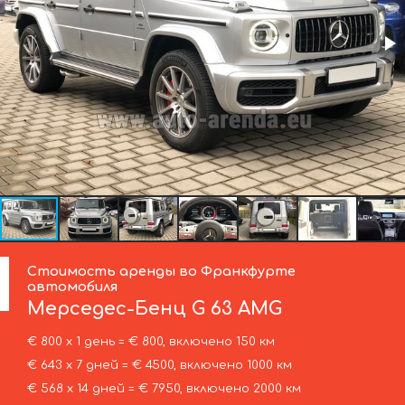
Стоимость аренды во Франкфурте
автомобиля
Мерседес-Бенц
G 63 AMG
€ 800 х 1 день = € 800, включено 150 км
€ 643 х 7 дней = € 4500, включено 1000 км
€ 568 х 14 дней = € 7950, включено 2000 км