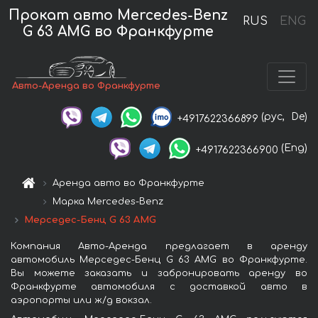
Прокат авто Mercedes-Benz
RUS
ENG
G 63 AMG во Франкфурте
Авто-Аренда во Франкфурте
(рус,
De)
+4917622366899
(Eng)
+4917622366900
Аренда авто во Франкфурте
Марка Mercedes-Benz
Мерседес-Бенц G 63 AMG
Компания Авто-Аренда предлагает в аренду
автомобиль Мерседес-Бенц G 63 AMG во Франкфурте.
Вы можете заказать и забронировать аренду во
Франкфурте автомобиля с доставкой авто в
аэропорты или ж/д вокзал.