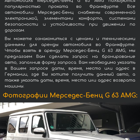
Автомобиль Мерседес-Бенц G 63 AMG пользуются
популярностью проката во Франкфурте. Все
автомобили Мерседес-Бенц снабжены современной
электроникой, элементами комфорта, системами
безопасности и устойчивости при движении по
дорогам.
Вы можете ознакомиться с ценами и техническими
данными для аренды автомобиля во Франкфурте.
Чтобы взять в аренду Мерседес-Бенц G 63 AMG, мы
предлагаем Вам сделать запрос на бронирование
авто, заполнив форму запроса. Вам необходимо указать
в Вашем запросе даты, время, место или адрес в
Германии, где Вы хотите получить данный авто, а
также указать даты, время, место или адрес возврата
машины.
Фотографии Мерседес-Бенц G 63 AMG: