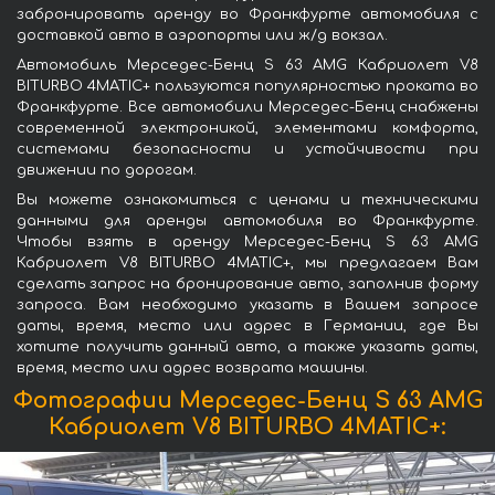
забронировать аренду во Франкфурте автомобиля с
доставкой авто в аэропорты или ж/д вокзал.
Автомобиль Мерседес-Бенц S 63 AMG Кабриолет V8
BITURBO 4MATIC+ пользуются популярностью проката во
Франкфурте. Все автомобили Мерседес-Бенц снабжены
современной электроникой, элементами комфорта,
системами безопасности и устойчивости при
движении по дорогам.
Вы можете ознакомиться с ценами и техническими
данными для аренды автомобиля во Франкфурте.
Чтобы взять в аренду Мерседес-Бенц S 63 AMG
Кабриолет V8 BITURBO 4MATIC+, мы предлагаем Вам
сделать запрос на бронирование авто, заполнив форму
запроса. Вам необходимо указать в Вашем запросе
даты, время, место или адрес в Германии, где Вы
хотите получить данный авто, а также указать даты,
время, место или адрес возврата машины.
Фотографии Мерседес-Бенц S 63 AMG
Кабриолет V8 BITURBO 4MATIC+: