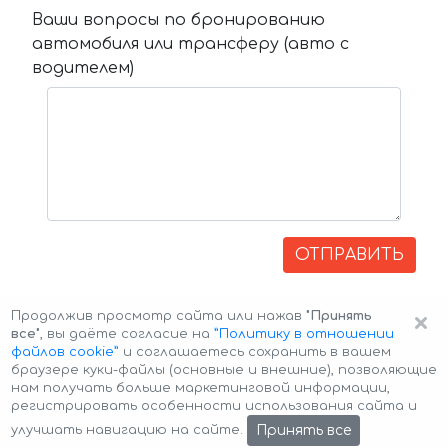
Ваши вопросы по бронированию
автомобиля или трансферу (авто с
водителем)
ОТПРАВИТЬ
×
Продолжив просмотр сайта или нажав
"Принять
все"
, вы даёте согласие на
”Политику в отношении
файлов cookie”
и соглашаетесь сохранить в вашем
браузере куки-файлы (основные и внешние), позволяющие
нам получать больше маркетинговой информации,
регистрировать особенности использования сайта и
Авторские права © 2026 Авто-Аренда
Cookie Policy
Принять все
улучшать навигацию на сайте.