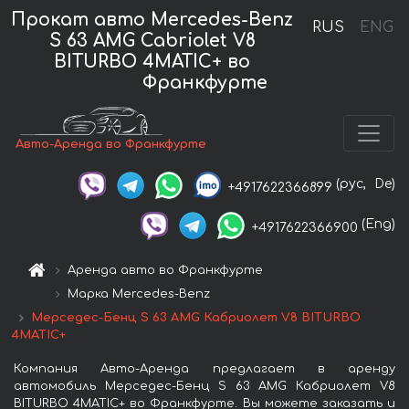
Прокат авто Mercedes-Benz
RUS
ENG
S 63 AMG Cabriolet V8
BITURBO 4MATIC+ во
Франкфурте
Авто-Аренда во Франкфурте
(рус,
De)
+4917622366899
(Eng)
+4917622366900
Аренда авто во Франкфурте
Марка Mercedes-Benz
Мерседес-Бенц S 63 AMG Кабриолет V8 BITURBO
4MATIC+
Компания Авто-Аренда предлагает в аренду
автомобиль Мерседес-Бенц S 63 AMG Кабриолет V8
BITURBO 4MATIC+ во Франкфурте. Вы можете заказать и