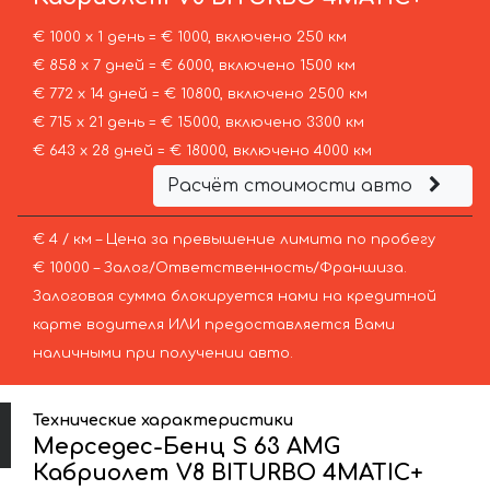
€ 1000 х 1 день = € 1000, включено 250 км
€ 858 х 7 дней = € 6000, включено 1500 км
€ 772 х 14 дней = € 10800, включено 2500 км
€ 715 х 21 день = € 15000, включено 3300 км
€ 643 х 28 дней = € 18000, включено 4000 км
Расчёт стоимости авто
€ 4 / км – Цена за превышение лимита по пробегу
€ 10000 – Залог/Ответственность/Франшиза.
Залоговая сумма блокируется нами на кредитной
карте водителя ИЛИ предоставляется Вами
наличными при получении авто.
Технические характеристики
Мерседес-Бенц S 63 AMG
Кабриолет V8 BITURBO 4MATIC+