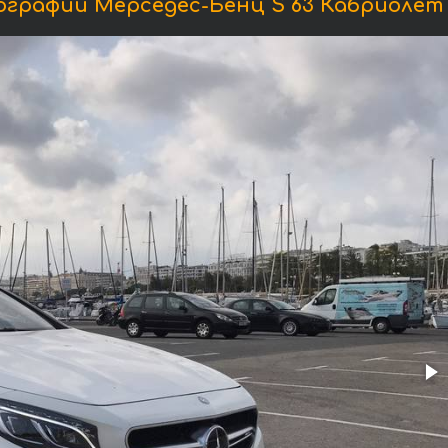
графии Мерседес-Бенц S 63 Кабриолет