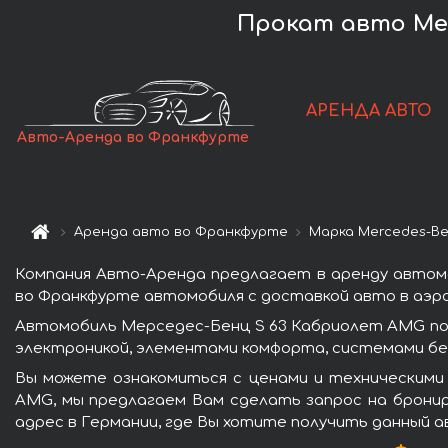
Прокат авто Mer
АРЕНДА АВТО
Авто-Аренда во Франкфурте
Аренда авто во Франкфурте
Марка Mercedes-B
Компания Авто-Аренда предлагает в аренду автом
во Франкфурте автомобиля с доставкой авто в аэро
Автомобиль Мерседес-Бенц S 63 Кабриолет AMG по
электроникой, элементами комфорта, системами бе
Вы можете ознакомиться с ценами и техническими
AMG, мы предлагаем Вам сделать запрос на бронир
адрес в Германии, где Вы хотите получить данный а