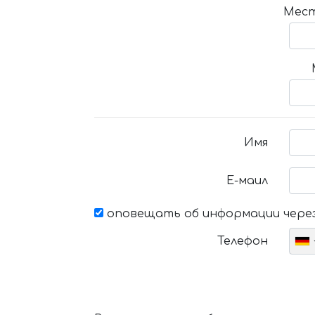
Мест
Имя
Е-маил
оповещать об информации через
Телефон