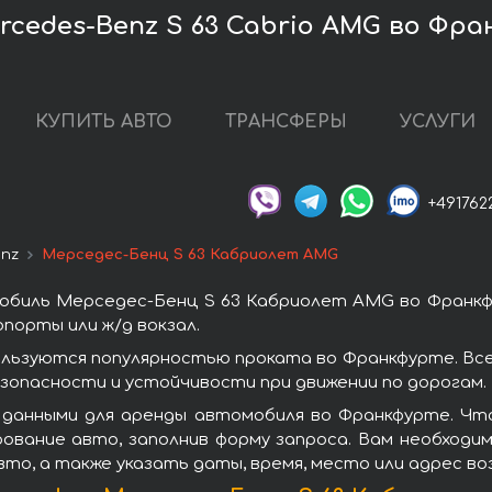
cedes-Benz S 63 Cabrio AMG во Фр
КУПИТЬ АВТО
ТРАНСФЕРЫ
УСЛУГИ
+491762
enz
Мерседес-Бенц S 63 Кабриолет AMG
обиль Мерседес-Бенц S 63 Кабриолет AMG во Франкф
порты или ж/д вокзал.
льзуются популярностью проката во Франкфурте. Вс
зопасности и устойчивости при движении по дорогам.
 данными для аренды автомобиля во Франкфурте. Чт
ование авто, заполнив форму запроса. Вам необходим
вто, а также указать даты, время, место или адрес в