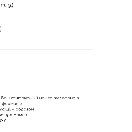
. д.)
)
 Ваш контактный номер телефона в
 формате.
ующим образом:
атора Номер
899