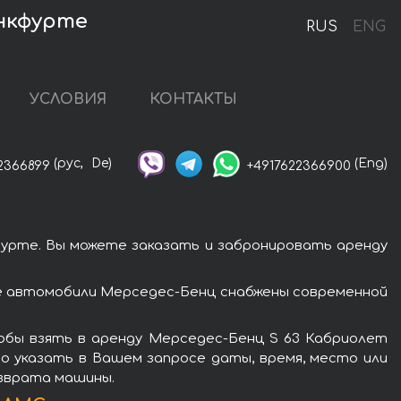
анкфурте
RUS
ENG
УСЛОВИЯ
КОНТАКТЫ
(рус,
De)
(Eng)
2366899
+4917622366900
урте. Вы можете заказать и забронировать аренду
е автомобили Мерседес-Бенц снабжены современной
обы взять в аренду Мерседес-Бенц S 63 Кабриолет
о указать в Вашем запросе даты, время, место или
озврата машины.