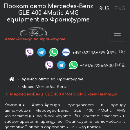
Прокат авто Mercedes-Benz
RUS
ENG
GLE 400 4Matic AMG
equipment во Франкфурте
Авто-Аренда во Франкфурте
(рус,
De)
+4917622366899
(Eng)
+4917622366900
Аренда авто во Франкфурте
Марка Mercedes-Benz
Мерседес-Бенц GLE 400 4Matic AMG комплектация
Компания Авто-Аренда предлагает в аренду
автомобиль Мерседес-Бенц GLE 400 4Matic AMG
комплектация во Франкфурте. Вы можете заказать и
забронировать аренду во Франкфурте автомобиля с
доставкой авто в аэропорты или ж/д вокзал.