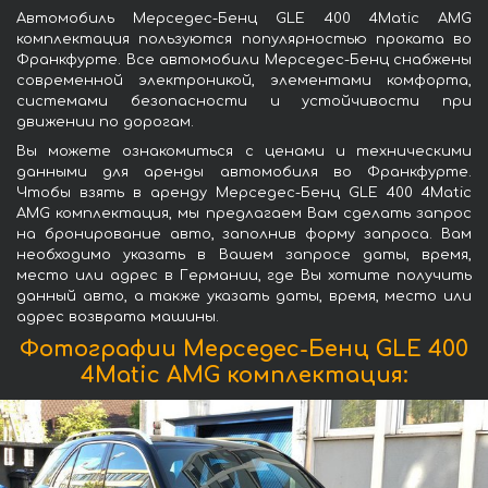
Автомобиль Мерседес-Бенц GLE 400 4Matic AMG
комплектация пользуются популярностью проката во
Франкфурте. Все автомобили Мерседес-Бенц снабжены
современной электроникой, элементами комфорта,
системами безопасности и устойчивости при
движении по дорогам.
Вы можете ознакомиться с ценами и техническими
данными для аренды автомобиля во Франкфурте.
Чтобы взять в аренду Мерседес-Бенц GLE 400 4Matic
AMG комплектация, мы предлагаем Вам сделать запрос
на бронирование авто, заполнив форму запроса. Вам
необходимо указать в Вашем запросе даты, время,
место или адрес в Германии, где Вы хотите получить
данный авто, а также указать даты, время, место или
адрес возврата машины.
Фотографии Мерседес-Бенц GLE 400
4Matic AMG комплектация: