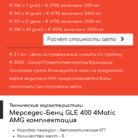
€ 386 х 7 дней = € 2700, включено 1200 км
€ 341 х 14 дней = € 4770, включено 2400 км
€ 321 х 21 день = € 6750, включено 3500 км
€ 286 х 28 дней = € 8000, включено 3500 км
Расчёт стоимости авто
€ 2 / км – Цена за превышение лимита по пробегу
€ 5000 – Залог/Ответственность/Франшиза.
Залоговая сумма блокируется нами на кредитной
карте водителя ИЛИ предоставляется Вами
наличными при получении авто.
Технические характеристики
Мерседес-Бенц GLE 400 4Matic
AMG комплектация
Коробка передач – Автоматическая КП
Количество мест – 5