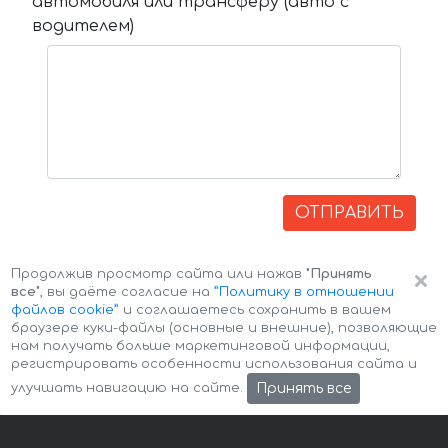
автомобиля или трансферу (авто с
водителем)
ОТПРАВИТЬ
×
Продолжив просмотр сайта или нажав
"Принять
все"
, вы даёте согласие на
”Политику в отношении
файлов cookie”
и соглашаетесь сохранить в вашем
браузере куки-файлы (основные и внешние), позволяющие
нам получать больше маркетинговой информации,
регистрировать особенности использования сайта и
Авторские права © 2026 Авто-Аренда
Cookie Policy
Принять все
улучшать навигацию на сайте.
Политика конфиденциальности