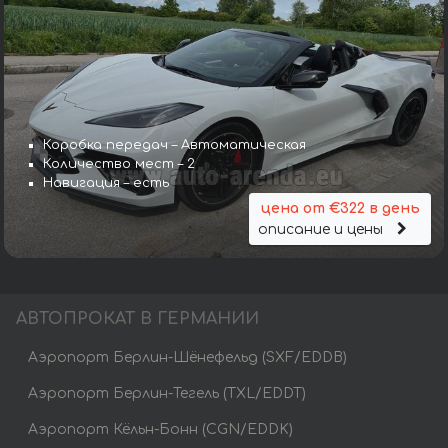
Коробка передач – Автоматическая
Количество мест – 2
Навигация – есть
цена от €322 в день
описание и цены
АВТОПРОКАТ В ГЕРМАНИИ
Аэропорт Берлин-Шёнефельд (SXF/EDDB)
Аэропорт Берлин-Тегель (TXL/EDDT)
Аэропорт Кёльн-Бонн (CGN/EDDK)