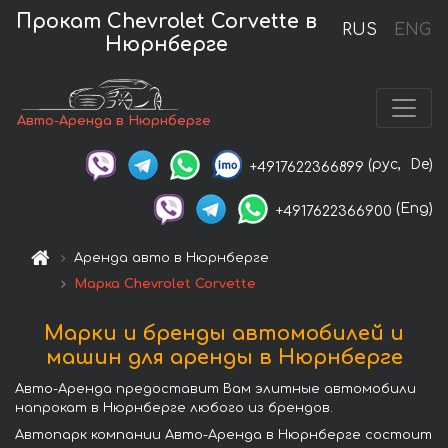
Прокат Chevrolet Corvette в
RUS
ENG
Нюрнберге
Авто-Аренда в Нюрнберге
(рус,
De)
+4917622366899
(Eng)
+4917622366900
Аренда авто в Нюрнберге
Марка Chevrolet Corvette
Марки и бренды автомобилей и
машин для аренды в Нюрнберге
Авто-Аренда предоставит Вам элитные автомобили
напрокат в Нюрнберге любого из брендов.
Автопарк компании Авто-Аренда в Нюрнберге состоит