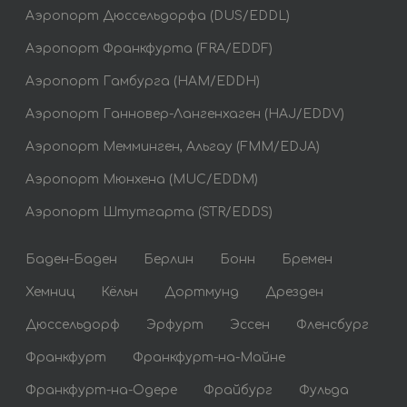
Аэропорт Дюссельдорфа (DUS/EDDL)
Аэропорт Франкфурта (FRA/EDDF)
Аэропорт Гамбурга (HAM/EDDH)
Аэропорт Ганновер-Лангенхаген (HAJ/EDDV)
Аэропорт Мемминген, Альгау (FMM/EDJA)
Аэропорт Мюнхена (MUC/EDDM)
Аэропорт Штутгарта (STR/EDDS)
Баден-Баден
Берлин
Бонн
Бремен
Хемниц
Кёльн
Дортмунд
Дрезден
Дюссельдорф
Эрфурт
Эссен
Фленсбург
Франкфурт
Франкфурт-на-Майне
Франкфурт-на-Одере
Фрайбург
Фульда