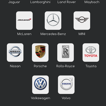
Jaguar
Lamborghini
Land Rover
Maybach
McLaren
Mercedes-Benz
MINI
Nissan
Porsche
Rolls-Royce
Toyota
Volkswagen
Volvo