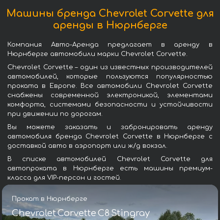
Машины бренда Chevrolet Corvette для
аренды в Нюрнберге
Компания Авто-Аренда предлагает в аренду в
Нюрнберге автомобили марки Chevrolet Corvette.
Chevrolet Corvette – один из известных производителей
автомобилей, которые пользуются популярностью
проката в Европе. Все автомобили Chevrolet Corvette
снабжены современной электроникой, элементами
комфорта, системами безопасности и устойчивости
при движении по дорогам.
Вы можете заказать и забронировать аренду
автомобиля бренда Chevrolet Corvette в Нюрнберге с
доставкой авто в аэропорт или ж/д вокзал.
В списке автомобилей Chevrolet Corvette для
автопроката в Нюрнберге есть машины премиум-
класса для VIP-персон и гостей.
Прокат в Нюрнберге
Chevrolet Corvette C8 Stingray