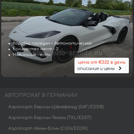
Коробка передач – Автоматическая
Количество мест – 2
Навигация – есть
цена от €322 в день
описание и цены
АВТОПРОКАТ В ГЕРМАНИИ
Аэропорт Берлин-Шёнефельд (SXF/EDDB)
Аэропорт Берлин-Тегель (TXL/EDDT)
Аэропорт Кёльн-Бонн (CGN/EDDK)