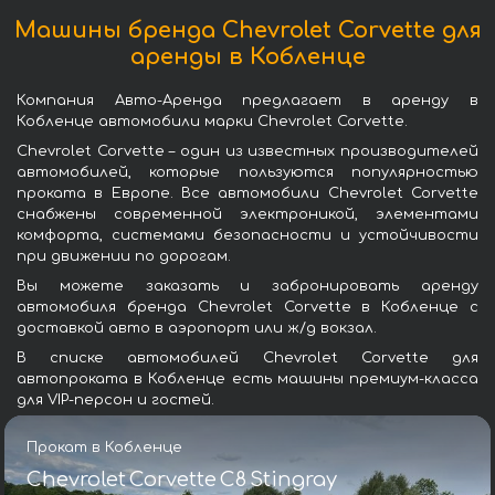
Машины бренда Chevrolet Corvette для
аренды в Кобленце
Компания Авто-Аренда предлагает в аренду в
Кобленце автомобили марки Chevrolet Corvette.
Chevrolet Corvette – один из известных производителей
автомобилей, которые пользуются популярностью
проката в Европе. Все автомобили Chevrolet Corvette
снабжены современной электроникой, элементами
комфорта, системами безопасности и устойчивости
при движении по дорогам.
Вы можете заказать и забронировать аренду
автомобиля бренда Chevrolet Corvette в Кобленце с
доставкой авто в аэропорт или ж/д вокзал.
В списке автомобилей Chevrolet Corvette для
автопроката в Кобленце есть машины премиум-класса
для VIP-персон и гостей.
Прокат в Кобленце
Chevrolet Corvette C8 Stingray