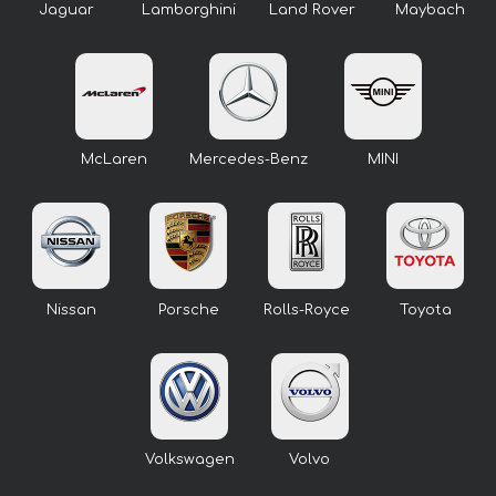
Jaguar
Lamborghini
Land Rover
Maybach
McLaren
Mercedes-Benz
MINI
Nissan
Porsche
Rolls-Royce
Toyota
Volkswagen
Volvo