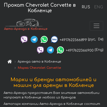
Прокат Chevrolet Corvette в
RUS
ENG
Кобленце
Авто-Аренда в Кобленце
(рус,
De)
+4917622366899
(Eng)
+4917622366900
Аренда авто в Кобленце
Марка Chevrolet Corvette
Марки и бренды автомобилей и
машин для аренды в Кобленце
Авто-Аренда предоставит Вам элитные автомобили
напрокат в Кобленце любого из брендов.
Автопарк компании Авто-Аренда в Кобленце состоит