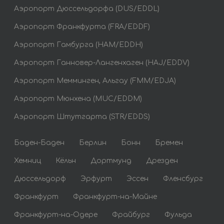
Аэропорт Дюссельдорфа (DUS/EDDL)
Аэропорт Франкфурта (FRA/EDDF)
Аэропорт Гамбурга (HAM/EDDH)
Аэропорт Ганновер-Лангенхаген (HAJ/EDDV)
Аэропорт Мемминген, Альгау (FMM/EDJA)
Аэропорт Мюнхена (MUC/EDDM)
Аэропорт Штутгарта (STR/EDDS)
Баден-Баден
Берлин
Бонн
Бремен
Хемниц
Кёльн
Дортмунд
Дрезден
Дюссельдорф
Эрфурт
Эссен
Фленсбург
Франкфурт
Франкфурт-на-Майне
Франкфурт-на-Одере
Фрайбург
Фульда