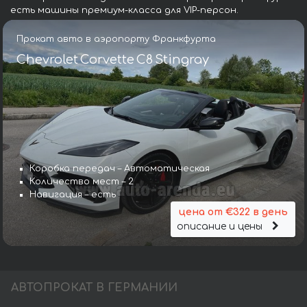
есть машины премиум-класса для VIP-персон.
Прокат авто в аэропорту Франкфурта
Chevrolet Corvette C8 Stingray
Коробка передач – Автоматическая
Количество мест – 2
Навигация – есть
цена от €322 в день
описание и цены
АВТОПРОКАТ В ГЕРМАНИИ