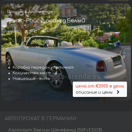
Прокат в Дортмунде
Роллс-Ройс Дропхед Белый
Коробка передач – Автомат
Количество мест – 4
Навигация – есть
цена от €2000 в день
описание и цены
АВТОПРОКАТ В ГЕРМАНИИ
Аэропорт Берлин-Шёнефельд (SXF/EDDB)