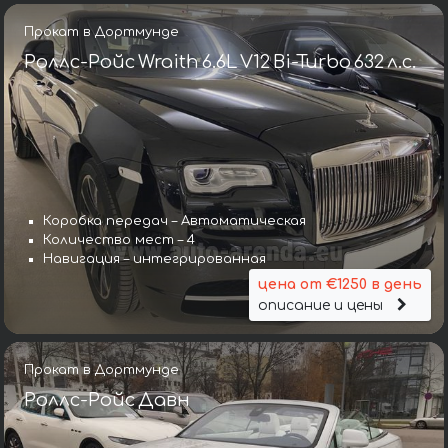
Прокат в Дортмунде
Роллс-Ройс Wraith 6.6L V12 Bi-Turbo 632 л.с.
Коробка передач – Автоматическая
Количество мест – 4
Навигация – интегрированная
цена от €1250 в день
описание и цены
Прокат в Дортмунде
Роллс-Ройс Давн