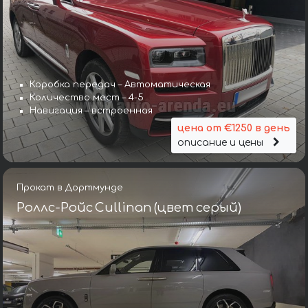
Коробка передач – Автоматическая
Количество мест – 4-5
Навигация – встроенная
цена от €1250 в день
описание и цены
Прокат в Дортмунде
Роллс-Ройс Cullinan (цвет серый)