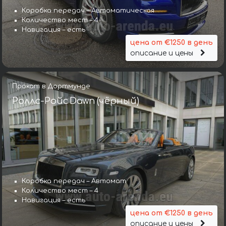
Коробка передач – Автоматическая
Количество мест – 4
Навигация – есть
цена от €1250 в день
описание и цены
Прокат в Дортмунде
Роллс-Ройс Dawn (чёрный)
Коробка передач – Автомат
Количество мест – 4
Навигация – есть
цена от €1250 в день
описание и цены