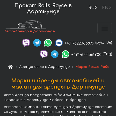
Прокат Rolls-Royce в
RUS
ENG
Дортмунде
Авто-Аренда в Дортмунде
(рус,
De)
+4917622366899
(Eng)
+4917622366900
Аренда авто в Дортмунде
Марка Роллс-Ройс
Марки и бренды автомобилей и
машин для аренды в Дортмунде
Авто-Аренда предоставит Вам элитные автомобили
напрокат в Дортмунде любого из брендов.
Автопарк компании Авто-Аренда в Дортмунде состоит
из лучших марок престижных и элитных авто разных