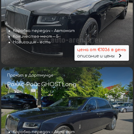
Коробка передач – Автомат
Количество мест – 5
Навигация – есть
цена от €1036 в день
описание и цены
Прокат в Дортмунде
Роллс-Ройс GHOST Long
Коробка передач – Автомат