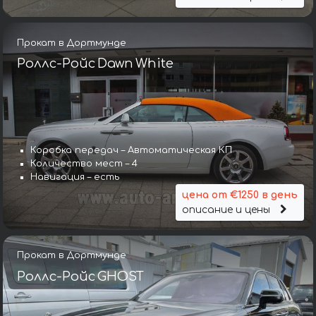
Прокат в Дортмунде
Роллс-Ройс Dawn White
Коробка передач – Автоматическая КП
Количество мест – 4
Навигация – есть
цена от €1250 в день
описание и цены
Прокат в Дортмунде
Роллс-Ройс GHOST