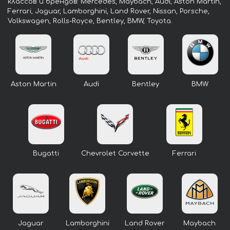
классов и брендов: Mercedes, Maybach, Audi, Aston Martin,
Ferrari, Jaguar, Lamborghini, Land Rover, Nissan, Porsche,
Volkswagen, Rolls-Royce, Bentley, BMW, Toyota.
Aston Martin
Audi
Bentley
BMW
Bugatti
Chevrolet Corvette
Ferrari
Jaguar
Lamborghini
Land Rover
Maybach