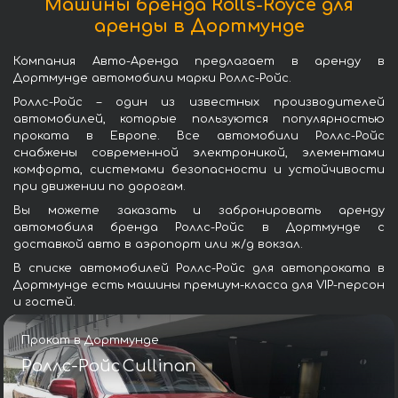
Машины бренда Rolls-Royce для
аренды в Дортмунде
Компания Авто-Аренда предлагает в аренду в
Дортмунде автомобили марки Роллс-Ройс.
Роллс-Ройс – один из известных производителей
автомобилей, которые пользуются популярностью
проката в Европе. Все автомобили Роллс-Ройс
снабжены современной электроникой, элементами
комфорта, системами безопасности и устойчивости
при движении по дорогам.
Вы можете заказать и забронировать аренду
автомобиля бренда Роллс-Ройс в Дортмунде с
доставкой авто в аэропорт или ж/д вокзал.
В списке автомобилей Роллс-Ройс для автопроката в
Дортмунде есть машины премиум-класса для VIP-персон
и гостей.
Прокат в Дортмунде
Роллс-Ройс Cullinan