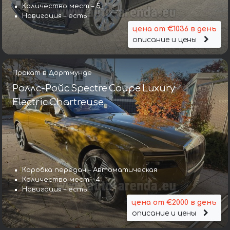
Количество мест – 5
Навигация – есть
цена от €1036 в день
описание и цены
Прокат в Дортмунде
Роллс-Ройс Spectre Coupe Luxury
Electric Chartreuse
Коробка передач – Автоматическая
Количество мест – 4
Навигация – есть
цена от €2000 в день
описание и цены