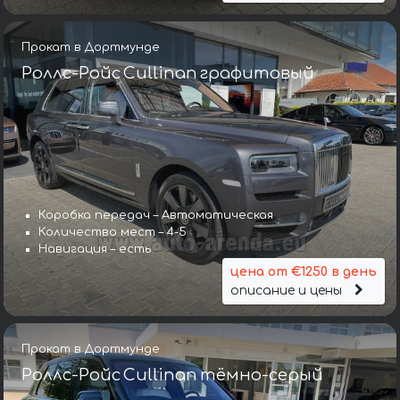
Прокат в Дортмунде
Роллс-Ройс Cullinan графитовый
Коробка передач – Автоматическая
Количество мест – 4-5
Навигация – есть
цена от €1250 в день
описание и цены
Прокат в Дортмунде
Роллс-Ройс Cullinan тёмно-серый