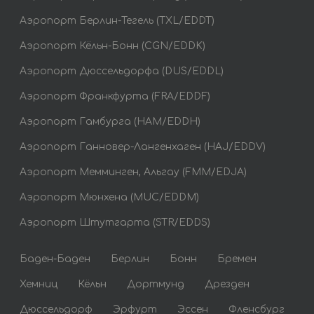
Аэропорт Берлин-Тегель (TXL/EDDT)
Аэропорт Кёльн-Бонн (CGN/EDDK)
Аэропорт Дюссельдорфа (DUS/EDDL)
Аэропорт Франкфурта (FRA/EDDF)
Аэропорт Гамбурга (HAM/EDDH)
Аэропорт Ганновер-Лангенхаген (HAJ/EDDV)
Аэропорт Мемминген, Альгау (FMM/EDJA)
Аэропорт Мюнхена (MUC/EDDM)
Аэропорт Штутгарта (STR/EDDS)
Баден-Баден
Берлин
Бонн
Бремен
Хемниц
Кёльн
Дортмунд
Дрезден
Дюссельдорф
Эрфурт
Эссен
Фленсбург