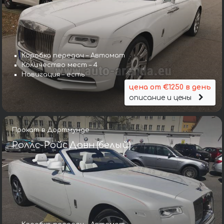
Коробка передач – Автомат
Количество мест – 4
Навигация – есть
цена от €1250 в день
описание и цены
Прокат в Дортмунде
Роллс-Ройс Давн (белый)