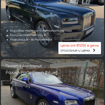
Коробка передач – Автоматическая
Количество мест – 4-5
Навигация – встроенная
цена от €1250 в день
описание и цены
Прокат в Дортмунде
Роллс-Ройс Dawn (blue)