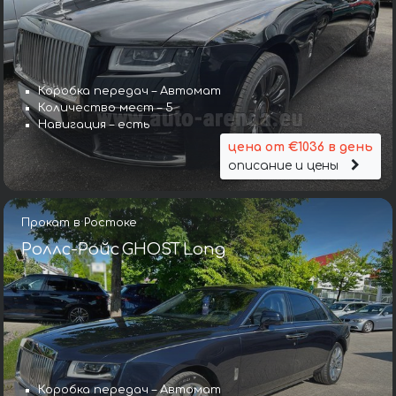
Коробка передач – Автомат
Количество мест – 5
Навигация – есть
цена от €1036 в день
описание и цены
Прокат в Ростоке
Роллс-Ройс GHOST Long
Коробка передач – Автомат