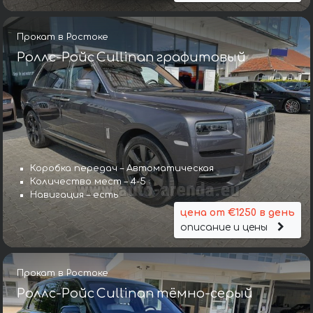
Прокат в Ростоке
Роллс-Ройс Cullinan графитовый
Коробка передач – Автоматическая
Количество мест – 4-5
Навигация – есть
цена от €1250 в день
описание и цены
Прокат в Ростоке
Роллс-Ройс Cullinan тёмно-серый