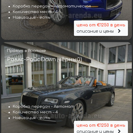
Коробка передач – Автоматическая
Количество мест – 4
Навигация – есть
цена от €1250 в день
описание и цены
Прокат в Ростоке
Роллс-Ройс Dawn (чёрный)
Коробка передач – Автомат
Количество мест – 4
Навигация – есть
цена от €1250 в день
описание и цены