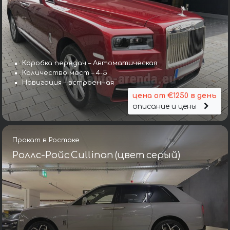
Коробка передач – Автоматическая
Количество мест – 4-5
Навигация – встроенная
цена от €1250 в день
описание и цены
Прокат в Ростоке
Роллс-Ройс Cullinan (цвет серый)