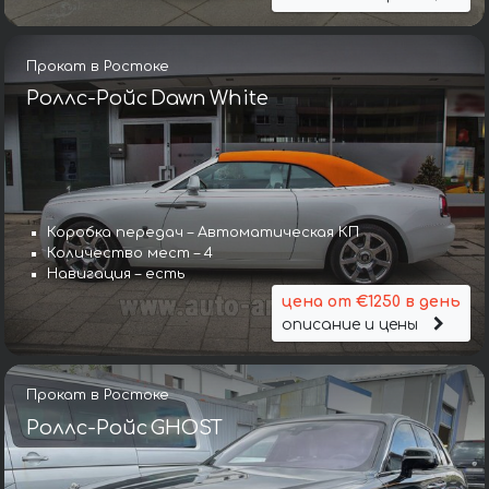
Прокат в Ростоке
Роллс-Ройс Dawn White
Коробка передач – Автоматическая КП
Количество мест – 4
Навигация – есть
цена от €1250 в день
описание и цены
Прокат в Ростоке
Роллс-Ройс GHOST