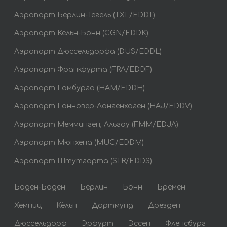
Аэропорт Берлин-Тегель (TXL/EDDT)
Аэропорт Кёльн-Бонн (CGN/EDDK)
Аэропорт Дюссельдорфа (DUS/EDDL)
Аэропорт Франкфурта (FRA/EDDF)
Аэропорт Гамбурга (HAM/EDDH)
Аэропорт Ганновер-Лангенхаген (HAJ/EDDV)
Аэропорт Мемминген, Альгау (FMM/EDJA)
Аэропорт Мюнхена (MUC/EDDM)
Аэропорт Штутгарта (STR/EDDS)
Баден-Баден
Берлин
Бонн
Бремен
Хемниц
Кёльн
Дортмунд
Дрезден
Дюссельдорф
Эрфурт
Эссен
Фленсбург