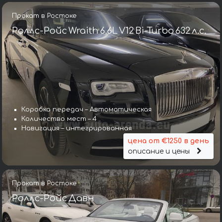
Прокат в Ростоке
Роллс-Ройс Wraith 6.6L V12 Bi-Turbo 632 л.с.
Коробка передач – Автоматическая
Количество мест – 4
Навигация – интегрированная
цена от €1250 в день
описание и цены
Прокат в Ростоке
Роллс-Ройс Давн