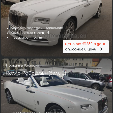
Коробка передач – Автомат
Количество мест – 4
Навигация – есть
цена от €1250 в день
описание и цены
Прокат в Ростоке
Роллс-Ройс Давн (белый)