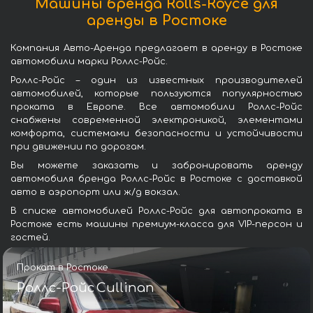
Машины бренда Rolls-Royce для
аренды в Ростоке
Компания Авто-Аренда предлагает в аренду в Ростоке
автомобили марки Роллс-Ройс.
Роллс-Ройс – один из известных производителей
автомобилей, которые пользуются популярностью
проката в Европе. Все автомобили Роллс-Ройс
снабжены современной электроникой, элементами
комфорта, системами безопасности и устойчивости
при движении по дорогам.
Вы можете заказать и забронировать аренду
автомобиля бренда Роллс-Ройс в Ростоке с доставкой
авто в аэропорт или ж/д вокзал.
В списке автомобилей Роллс-Ройс для автопроката в
Ростоке есть машины премиум-класса для VIP-персон и
гостей.
Прокат в Ростоке
Роллс-Ройс Cullinan