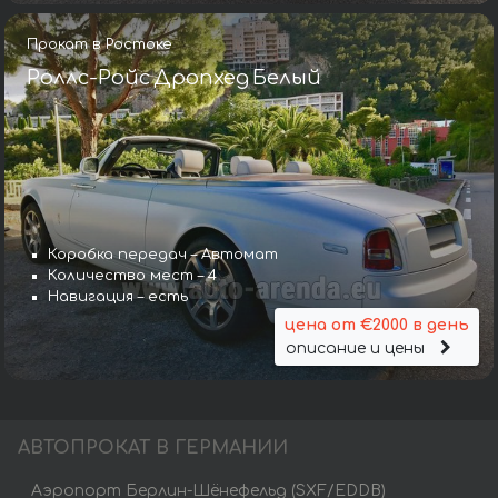
Прокат в Ростоке
Роллс-Ройс Дропхед Белый
Коробка передач – Автомат
Количество мест – 4
Навигация – есть
цена от €2000 в день
описание и цены
АВТОПРОКАТ В ГЕРМАНИИ
Аэропорт Берлин-Шёнефельд (SXF/EDDB)