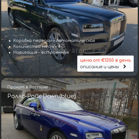
Коробка передач – Автоматическая
Количество мест – 4-5
Навигация – встроенная
цена от €1250 в день
описание и цены
Прокат в Ростоке
Роллс-Ройс Dawn (blue)