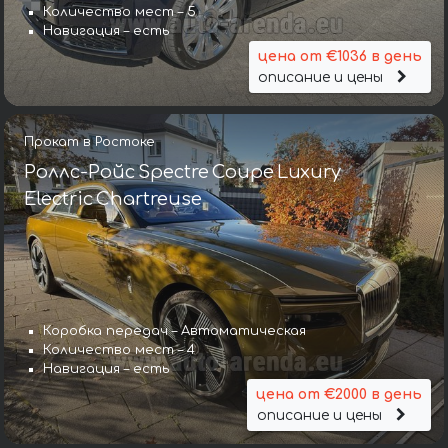
Количество мест – 5
Навигация – есть
цена от €1036 в день
описание и цены
Прокат в Ростоке
Роллс-Ройс Spectre Coupe Luxury
Electric Chartreuse
Коробка передач – Автоматическая
Количество мест – 4
Навигация – есть
цена от €2000 в день
описание и цены