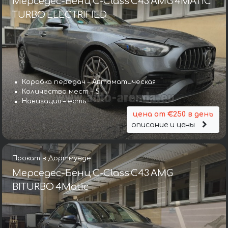
Мерседес-Бенц C-Class C43 AMG 4MATIC
TURBO ELECTRIFIED
Коробка передач – Автоматическая
Количество мест – 5
Навигация – есть
цена от €250 в день
описание и цены
Прокат в Дортмунде
Мерседес-Бенц C-Class C43 AMG
BITURBO 4Matic