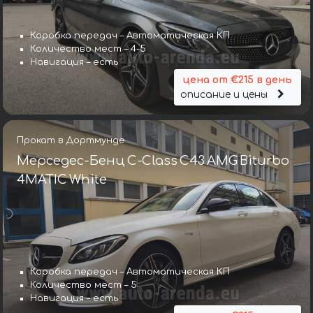
Коробка передач – Автоматическая КП
Количество мест – 4-5
Навигация – есть
цена от €215 в день
описание и цены
Прокат в Дортмунде
Мерседес-Бенц C-Class C43 AMG Biturbo
4MATIC White
Коробка передач – Автоматическая КП
Количество мест – 5
Навигация – есть