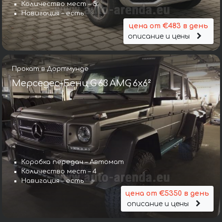
Количество мест – 5
Навигация – есть
цена от €483 в день
описание и цены
Прокат в Дортмунде
Мерседес-Бенц G 63 AMG 6x6²
Коробка передач – Автомат
Количество мест – 4
Навигация – есть
цена от €5350 в день
описание и цены