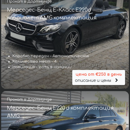
Прокат в Дортмунде
Мерседес-Бенц E-Класс E220d
кабриолет AMG комплектация
Коробка передач – Автоматическая
Количество мест – 4
Навигация – есть в наличии
цена от €250 в день
описание и цены
Прокат в Дортмунде
Мерседес-Бенц E220 d комплектация
AMG