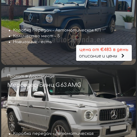
Коробка передач – Автоматическая КП
Количество мест – 5
Навигация – есть
цена от €483 в день
описание и цены
Прокат в Дортмунде
Мерседес-Бенц G 63 AMG
Коробка передач – Автоматическая