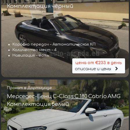
Комплектация чёрный
Коробка передач – Автоматическая КП
Количество мест – 4
Навигация – есть
цена от €233 в день
описание и цены
Прокат в Дортмунде
Мерседес-Бенц C-Class C 180 Cabrio AMG
Комплектация белый