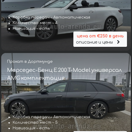
Коробка передач – Автоматическая
Количество мест – 4
Навигация – есть
цена от €250 в день
описание и цены
Прокат в Дортмунде
Мерседес-Бенц E 200 T-Model универсал
AMG комплектация
Коробка передач – Автоматическая
Количество мест – 5
Навигация – есть