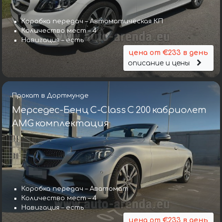
Коробка передач – Автоматическая КП
Количество мест – 4
Навигация – есть
цена от €233 в день
описание и цены
Прокат в Дортмунде
Мерседес-Бенц C-Class C 200 кабриолет
AMG комплектация
Коробка передач – Аватомат
Количество мест – 4
Навигация – есть
цена от €233 в день