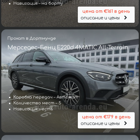
Навигация – на борту
цена от €161 в день
описание и цены
Прокат в Дортмунде
Мерседес-Бенц E220d 4MATIC All-Terrain
Коробка передач – Автомат
Количество мест – 5
Навигация – есть
цена от €179 в день
описание и цены