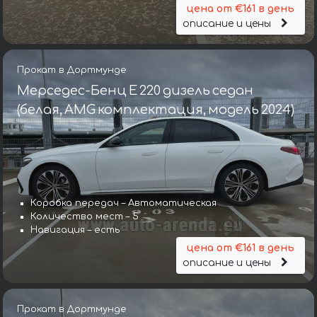
цена от €161 в день
описание и цены
Прокат в Дортмунде
Мерседес-Бенц E 220 дизель седан
(белая, AMG комплектация, модель 2024)
Коробка передач – Автоматическая
Количество мест – 5
Навигация – есть
цена от €161 в день
описание и цены
Прокат в Дортмунде