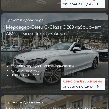
описание и цены
Прокат в Дортмунде
Мерседес-Бенц C-Class C 200 кабриолет
AMG комплектация белая
Коробка передач – Автоматическая
Количество мест – 4
Навигация – есть
цена от €233 в день
описание и цены
Прокат в Дортмунде