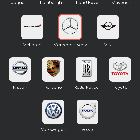
Jaguar
Lamborghini
Land Rover
Maybach
McLaren
Mercedes-Benz
MINI
Nissan
Porsche
Rolls-Royce
Toyota
Volkswagen
Volvo