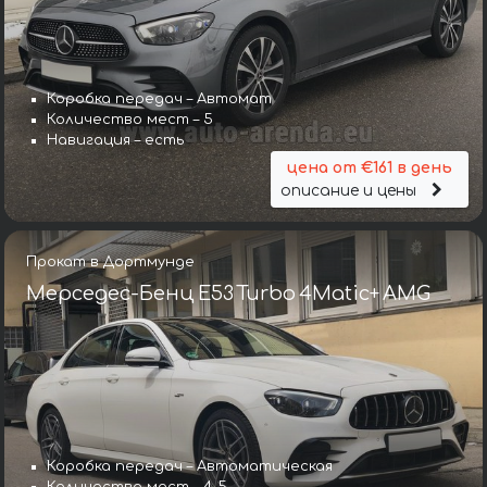
Коробка передач – Автомат
Количество мест – 5
Навигация – есть
цена от €161 в день
описание и цены
Прокат в Дортмунде
Мерседес-Бенц E53 Turbo 4Matic+ AMG
Коробка передач – Автоматическая