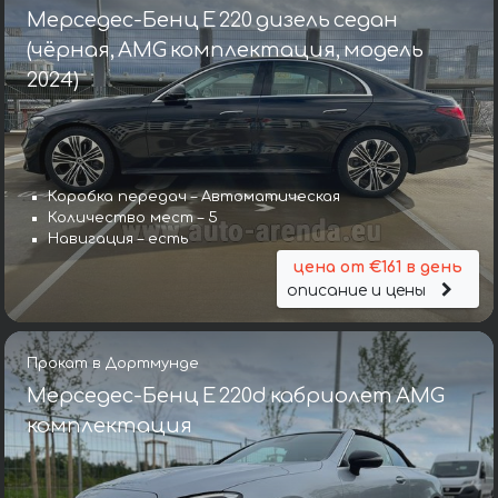
Мерседес-Бенц E 220 дизель седан
(чёрная, AMG комплектация, модель
2024)
Коробка передач – Автоматическая
Количество мест – 5
Навигация – есть
цена от €161 в день
описание и цены
Прокат в Дортмунде
Мерседес-Бенц E 220d кабриолет AMG
комплектация