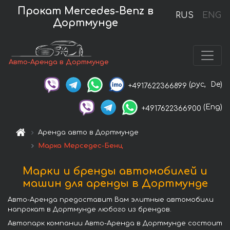
Прокат Mercedes-Benz в
RUS
ENG
Дортмунде
Авто-Аренда в Дортмунде
(рус,
De)
+4917622366899
(Eng)
+4917622366900
Аренда авто в Дортмунде
Марка Мерседес-Бенц
Марки и бренды автомобилей и
машин для аренды в Дортмунде
Авто-Аренда предоставит Вам элитные автомобили
напрокат в Дортмунде любого из брендов.
Автопарк компании Авто-Аренда в Дортмунде состоит