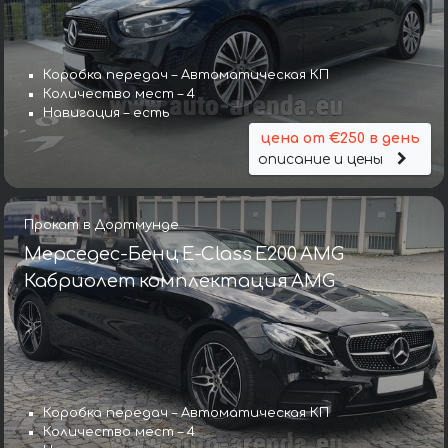
Коробка передач – Автоматическая КП
Количество мест – 4
Навигация – есть
цена от €250 в день
описание и цены
Прокат в Дортмунде
Мерседес-Бенц E-Class E200 AMG
Кабриолет комплектация AMG
Коробка передач – Автоматическая КП
Количество мест – 4