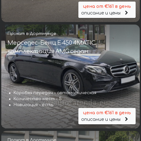
цена от €161 в день
описание и цены
Прокат в Дортмунде
Мерседес-Бенц E 450 4MATIC
комплектация AMG седан
Коробка передач – автоматическая
Количество мест – 5
Навигация – есть
цена от €161 в день
описание и цены
Прокат в Дортмунде