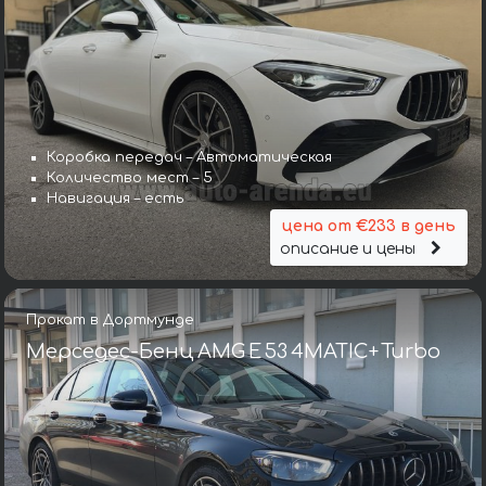
Коробка передач – Автоматическая
Количество мест – 5
Навигация – есть
цена от €233 в день
описание и цены
Прокат в Дортмунде
Мерседес-Бенц AMG E 53 4MATIC+ Turbo