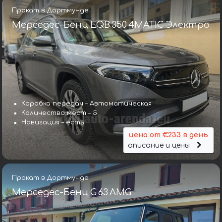
Прокат в Дортмунде
Мерседес-Бенц EQB 350 4MATIC Электро
Коробка передач – Автоматическая
Количество мест – 5
Навигация – есть
цена от €233 в день
описание и цены
Прокат в Дортмунде
Мерседес-Бенц G 63 AMG