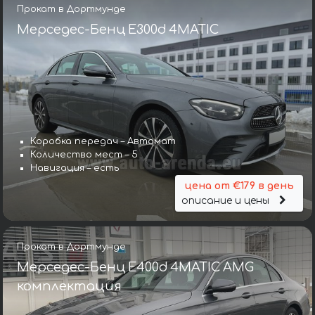
Прокат в Дортмунде
Мерседес-Бенц E300d 4MATIC
Коробка передач – Автомат
Количество мест – 5
Навигация – есть
цена от €179 в день
описание и цены
Прокат в Дортмунде
Мерседес-Бенц E400d 4MATIC AMG
комплектация