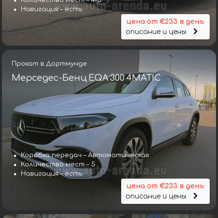
Количество мест – 4-5
Навигация – есть
цена от €233 в день
описание и цены
Прокат в Дортмунде
Мерседес-Бенц EQA 300 4MATIC
Коробка передач – Автоматическая
Количество мест – 5
Навигация – есть
цена от €233 в день
описание и цены