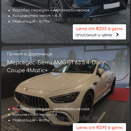
Коробка передач – Автоматическая
Количество мест – 4-5
Навигация – есть
цена от €233 в день
описание и цены
Прокат в Дортмунде
Мерседес-Бенц AMG GT 63 S 4-Door
Coupe 4Matic+
Коробка передач – автоматическая
Количество мест – 4
Навигация – есть
цена от €590 в день