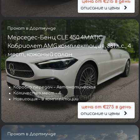
цена от €215 в день
описание и цены
Прокат в Дортмунде
Мерседес-Бенц CLE 450 4MATIC
Кабриолет AMG комплектация, 381 л.с., 4
мест, кожаный салон
Коробка передач – Автоматическая
Количество мест – 4
Навигация – в комплектации
цена от €275 в день
описание и цены
Прокат в Дортмунде