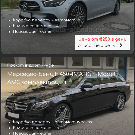
Коробка передач – Автомат
Количество мест – 4
Навигация – есть
цена от €250 в день
описание и цены
Прокат в Дортмунде
Мерседес-Бенц E 450 4MATIC T-Model
AMG комплектация
Коробка передач – автоматическая
Количество мест – 5
Навигация – есть