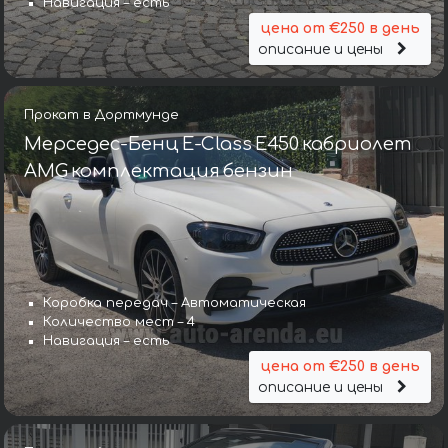
Навигация – есть
цена от €250 в день
описание и цены
Прокат в Дортмунде
Мерседес-Бенц E-Class E450 кабриолет
AMG комплектация бензин
Коробка передач – Автоматическая
Количество мест – 4
Навигация – есть
цена от €250 в день
описание и цены