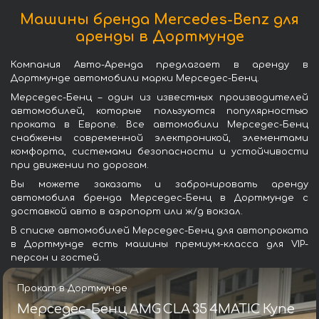
Машины бренда Mercedes-Benz для
аренды в Дортмунде
Компания Авто-Аренда предлагает в аренду в
Дортмунде автомобили марки Мерседес-Бенц.
Мерседес-Бенц – один из известных производителей
автомобилей, которые пользуются популярностью
проката в Европе. Все автомобили Мерседес-Бенц
снабжены современной электроникой, элементами
комфорта, системами безопасности и устойчивости
при движении по дорогам.
Вы можете заказать и забронировать аренду
автомобиля бренда Мерседес-Бенц в Дортмунде с
доставкой авто в аэропорт или ж/д вокзал.
В списке автомобилей Мерседес-Бенц для автопроката
в Дортмунде есть машины премиум-класса для VIP-
персон и гостей.
Прокат в Дортмунде
Мерседес-Бенц AMG CLA 35 4MATIC Купе