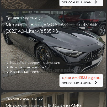
описание и цены
Прокат в Дортмунде
Мерседес-Бенц AMG SL 63 Cabrio 4MATIC
(2022) 4,0-Liter-V8 585 PS
Коробка передач – автомат
Количество мест – 4
Навигация – есть
цена от €536 в день
описание и цены
Прокат в Дортмунде
Мерседес-Бенц C 180 Cabrio AMG