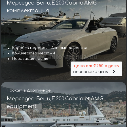
Мерседес-Бенц E 200 Cabrio AMG
комплектация
Коробка передач – Автоматическая
Количество мест – 4
Навигация – есть
цена от €250 в день
описание и цены
Прокат в Дортмунде
Мерседес-Бенц E 200 Cabriolet AMG
equipment