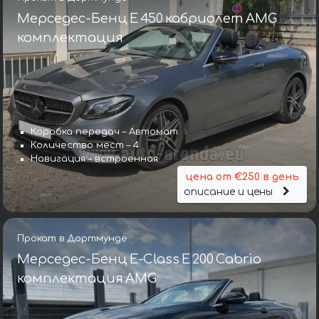
Мерседес-Бенц E 450 кабриолет AMG
комплектация
Коробка передач – Автомат
Количество мест – 4
Навигация – встроенная
цена от €250 в день
описание и цены
Прокат в Дортмунде
Мерседес-Бенц E-Class E 200 Cabrio
комплектация AMG