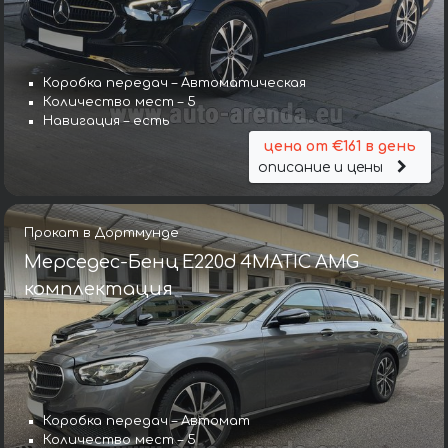
Коробка передач – Автоматическая
Количество мест – 5
Навигация – есть
цена от €161 в день
описание и цены
Прокат в Дортмунде
Мерседес-Бенц E220d 4MATIC AMG
комплектация
Коробка передач – Автомат
Количество мест – 5