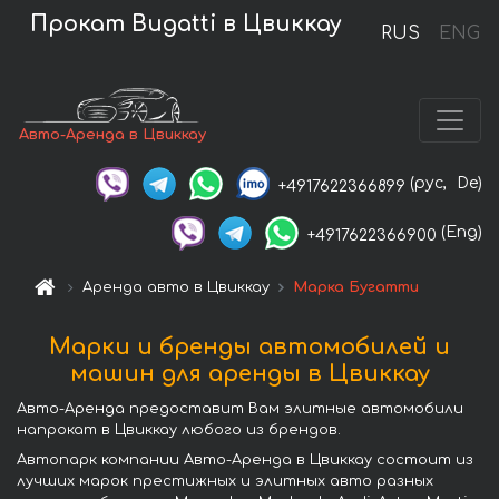
Прокат Bugatti в Цвиккау
RUS
ENG
Авто-Аренда в Цвиккау
(рус,
De)
+4917622366899
(Eng)
+4917622366900
Аренда авто в Цвиккау
Марка Бугатти
Марки и бренды автомобилей и
машин для аренды в Цвиккау
Авто-Аренда предоставит Вам элитные автомобили
напрокат в Цвиккау любого из брендов.
Автопарк компании Авто-Аренда в Цвиккау состоит из
лучших марок престижных и элитных авто разных