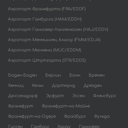
Аэропорт Франкфурта (FRA/EDDF)
Аэропорт Гамбурга (HAM/EDDH)
Аэропорт Ганновер-Лангенхаген (HAJ/EDDV)
Аэропорт Мемминген, Альгау (FMM/EDJA)
Аэропорт Мюнхена (MUC/EDDM)
Аэропорт Штутгарта (STR/EDDS)
Баден-Баден
Берлин
Бонн
Бремен
Хемниц
Кёльн
Дортмунд
Дрезден
Дюссельдорф
Эрфурт
Эссен
Фленсбург
Франкфурт
Франкфурт-на-Майне
Франкфурт-на-Одере
Фрайбург
Фульда
Гиссен
Гамбург
Ханау
Ганновер