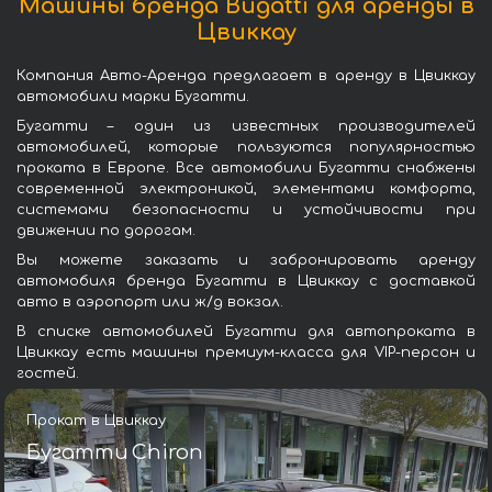
Машины бренда Bugatti для аренды в
Цвиккау
Компания Авто-Аренда предлагает в аренду в Цвиккау
автомобили марки Бугатти.
Бугатти – один из известных производителей
автомобилей, которые пользуются популярностью
проката в Европе. Все автомобили Бугатти снабжены
современной электроникой, элементами комфорта,
системами безопасности и устойчивости при
движении по дорогам.
Вы можете заказать и забронировать аренду
автомобиля бренда Бугатти в Цвиккау с доставкой
авто в аэропорт или ж/д вокзал.
В списке автомобилей Бугатти для автопроката в
Цвиккау есть машины премиум-класса для VIP-персон и
гостей.
Прокат в Цвиккау
Бугатти Chiron