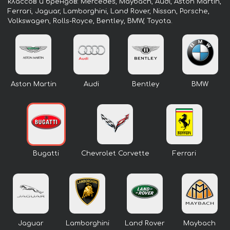
классов и брендов: Mercedes, Maybach, Audi, Aston Martin,
Ferrari, Jaguar, Lamborghini, Land Rover, Nissan, Porsche,
Volkswagen, Rolls-Royce, Bentley, BMW, Toyota.
Aston Martin
Audi
Bentley
BMW
Bugatti
Chevrolet Corvette
Ferrari
Jaguar
Lamborghini
Land Rover
Maybach