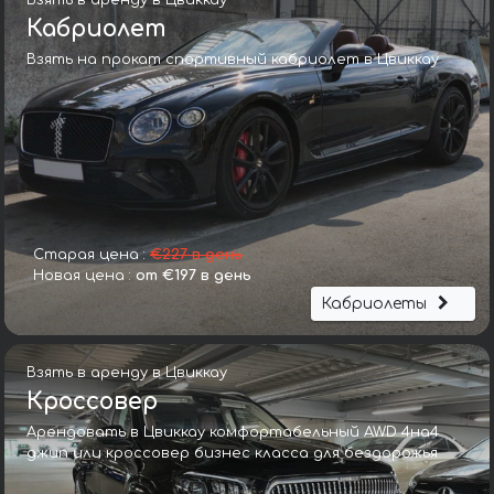
Взять в аренду в Цвиккау
Кабриолет
Взять на прокат спортивный кабриолет в Цвиккау
Старая цена :
€227 в день
Новая цена :
от €197 в день
Кабриолеты
Взять в аренду в Цвиккау
Кроссовер
Арендовать в Цвиккау комфортабельный AWD 4на4
джип или кроссовер бизнес класса для бездорожья