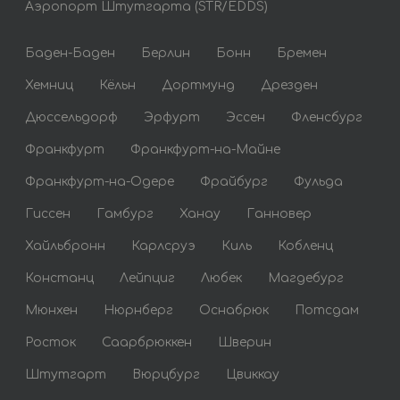
Аэропорт Штутгарта (STR/EDDS)
Баден-Баден
Берлин
Бонн
Бремен
Хемниц
Кёльн
Дортмунд
Дрезден
Дюссельдорф
Эрфурт
Эссен
Фленсбург
Франкфурт
Франкфурт-на-Майне
Франкфурт-на-Одере
Фрайбург
Фульда
Гиссен
Гамбург
Ханау
Ганновер
Хайльбронн
Карлсруэ
Киль
Кобленц
Констанц
Лейпциг
Любек
Магдебург
Мюнхен
Нюрнберг
Оснабрюк
Потсдам
Росток
Саарбрюккен
Шверин
Штутгарт
Вюрцбург
Цвиккау