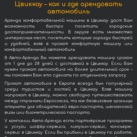
Цвиккау – как и где арендовать
автомобиль
Аренда комфортабельной машины в Цвиккау даст Вам
возможность быстро посетить городские
достопримечательности. В округе есть множество
интересных мест, посетить которые гораздо быстрей
и удобней, взяв в прокат комфортную машину или
комфортабельный автомобиль.
В Авто-Аренда Вы можете арендовать машину сроком
от 1 дня до 28 дней с доставкой в Цвиккау. Если Вам
нужен прокат автомобиля на более длительный срок –
мы поможем Вам это сделать по отдельному запросу.
Прокат автомобиля в Европе всегда был популярный
среди туристов и гостей в Цвиккау. Взяв машину
напрокат в Цвиккау, можно свободно путешествовать
между странами Евросоюза, та как безвизовые границы
открыты для обладателей евро-паспорта, шенгенской
визы или биометрического паспорта.
У компании Авто-Аренда есть партнёрские программы
и услуги шофёр-сервиса, лимузин-сервис, консьерж-
сервис в Цвиккау. Если Вы прибыли в Цвиккау по работе,