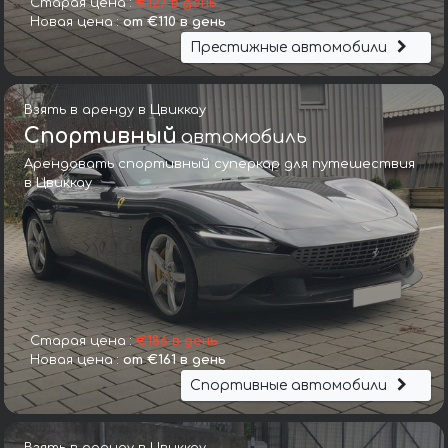
Старая цена :
€127 в день
Новая цена :
от €110 в день
Престижные автомобили
Взять в аренду в Цвиккау
Спортивный
автомобиль
Арендовать спортивный суперкар для путешествия
в Цвиккау
Старая цена :
€186 в день
Новая цена :
от €161 в день
Спортивные автомобили