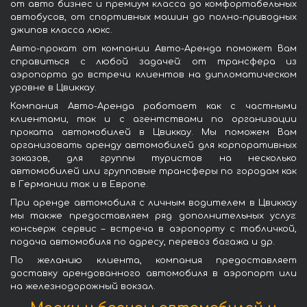
от авто бизнес и премиум класса до комфортабельных
автобусов, от спортивных машин до полно-приводных
джипов класса люкс.
Авто-прокат от компании Авто-Аренда поможет Вам
справиться с любой задачей: от трансфера из
аэропорта до встречи клиентов на дипломатическом
уровне в Цвиккау.
Компания Авто-Аренда работает как с частными
клиентами, так и с агентствами по организации
проката автомобилей в Цвиккау. Мы поможем Вам
организовать аренду автомобилей для корпоративных
заказов, для группы туристов на несколько
автомобилей или групповые трансферы по городам как
в Германии так и в Европе.
При аренде автомобиля с личным водителем в Цвиккау
мы также предоставляем ряд дополнительных услуг:
консьерж сервис – встреча в аэропорту с табличкой,
подача автомобиля по адресу, перевоз багажа и др.
По желанию клиента, компания предоставляет
доставку арендованного автомобиля в аэропорт или
на железнодорожный вокзал.