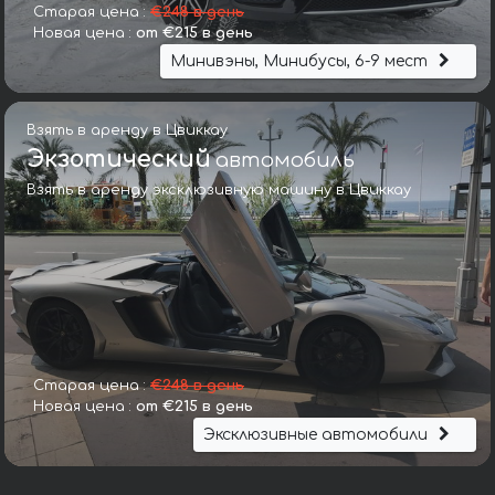
Старая цена :
€248 в день
Новая цена :
от €215 в день
Минивэны, Минибусы, 6-9 мест
Взять в аренду в Цвиккау
Экзотический
автомобиль
Взять в аренду эксклюзивную машину в Цвиккау
Старая цена :
€248 в день
Новая цена :
от €215 в день
Эксклюзивные автомобили