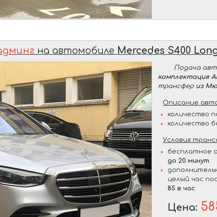
админг
на автомобиле
Mercedes S400 Lon
Подача ав
комплектация 
трансфер
из Мю
Описание авто
количество п
количество б
Условия транс
бесплатное о
до 20 минут
дополнительн
целый час по
85 в час
58
Цена: