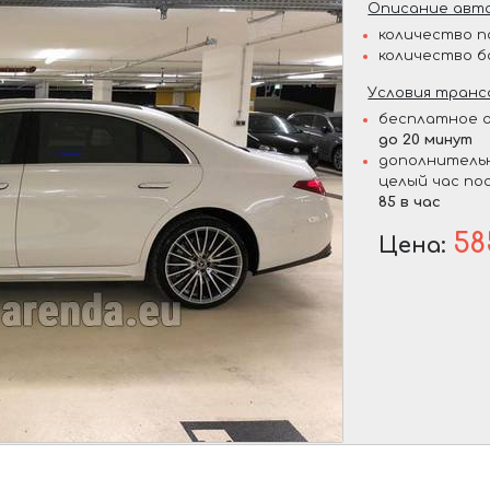
Описание авто
количество п
количество б
Условия транс
бесплатное о
до 20 минут
дополнительн
целый час по
85 в час
58
Цена: