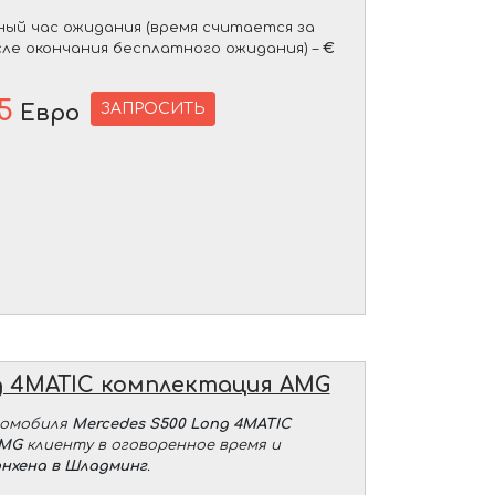
ый час ожидания (время считается за
сле окончания бесплатного ожидания) –
€
5
ЗАПРОСИТЬ
Евро
g 4MATIC комплектация AMG
томобиля
Mercedes S500 Long 4MATIC
AMG
клиенту в оговоренное время и
нхена в Шладминг
.