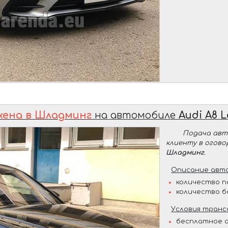
хена в Шладминг
на автомобиле
Audi A8 L
Подача ав
клиенту в огов
Шладминг
.
Описание авто
количество п
количество б
Условия транс
бесплатное о