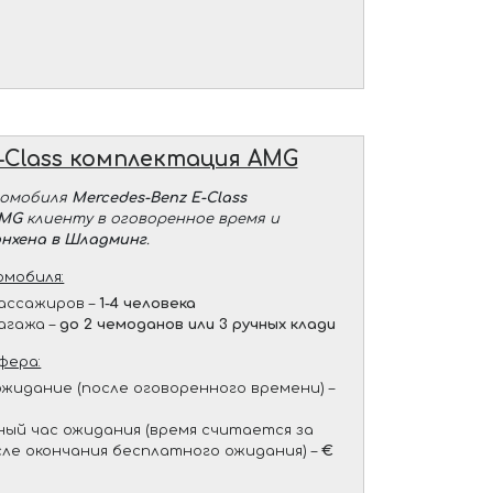
-Class комплектация AMG
томобиля
Mercedes-Benz E-Class
AMG
клиенту в оговоренное время и
нхена в Шладминг
.
мобиля:
ассажиров –
1-4 человека
агажа –
до 2 чемоданов или 3 ручных клади
фера:
жидание (после оговоренного времени) –
ый час ожидания (время считается за
сле окончания бесплатного ожидания) –
€