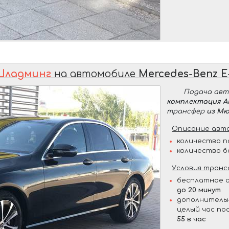
Шладминг
на автомобиле
Mercedes-Benz E
Подача ав
комплектация 
трансфер
из Мю
Описание авто
количество п
количество б
Условия транс
бесплатное о
до 20 минут
дополнительн
целый час по
55 в час