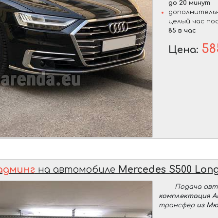
до 20 минут
дополнительн
целый час по
85 в час
58
Цена:
админг
на автомобиле
Mercedes S500 Lon
Подача ав
комплектация 
трансфер
из Мю