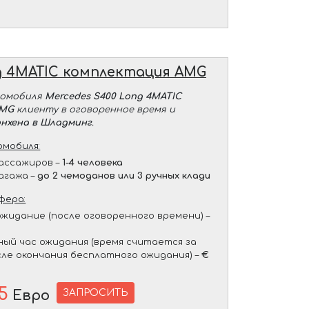
g 4MATIC комплектация AMG
томобиля
Mercedes S400 Long 4MATIC
AMG
клиенту в оговоренное время и
нхена в Шладминг
.
мобиля:
ассажиров –
1-4 человека
агажа –
до 2 чемоданов или 3 ручных клади
фера:
жидание (после оговоренного времени) –
ый час ожидания (время считается за
сле окончания бесплатного ожидания) –
€
5
ЗАПРОСИТЬ
Евро