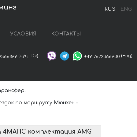
минг
RUS
ENG
УСЛОВИЯ
КОНТАКТЫ
(рус,
De)
(Eng)
2366899
+4917622366900
трансфер.
оездок по маршруту
Мюнхен –
g 4MATIC комплектация AMG