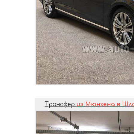
Трансфер
из Мюнхена в Шл