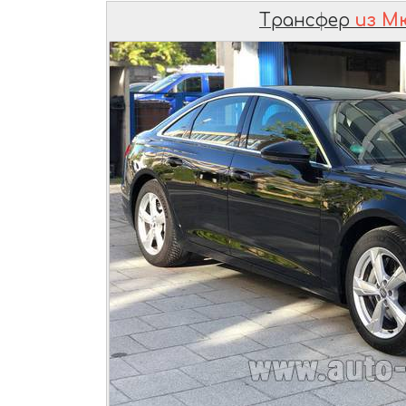
Трансфер
из М