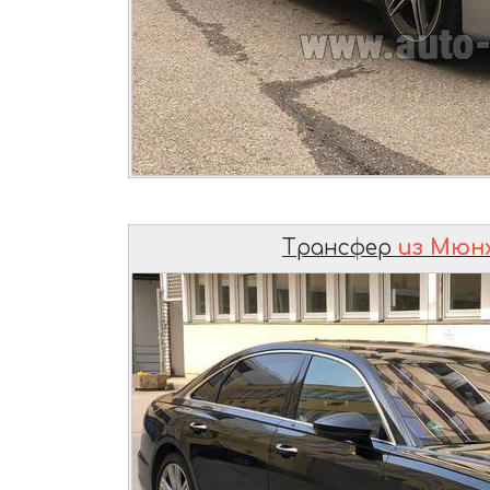
Трансфер
из Мюн