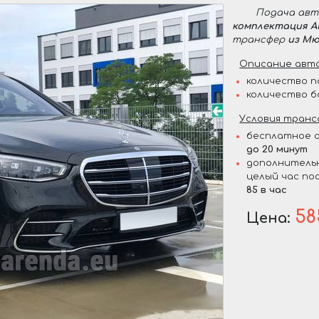
Подача ав
комплектация 
трансфер
из Мю
Описание авто
количество п
количество б
Условия транс
бесплатное о
до 20 минут
дополнительн
целый час по
85 в час
58
Цена: