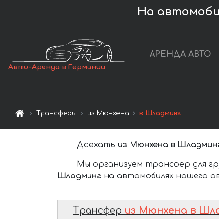
На автомоби
АРЕНДА АВТО
Авто-Аренда в Германии
Трансферы
из Мюнхена
в Шладминг
Доехать
из Мюнхена в Шладмин
Мы организуем трансфер для гр
Шладминг
на автомобилях нашего ав
Трансфер
из Мюнхена в Шл