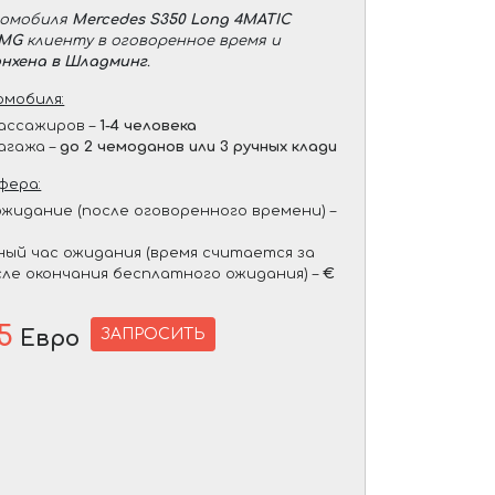
томобиля
Mercedes S350 Long 4MATIC
AMG
клиенту в оговоренное время и
нхена в Шладминг
.
мобиля:
ассажиров –
1-4 человека
агажа –
до 2 чемоданов или 3 ручных клади
фера:
жидание (после оговоренного времени) –
ый час ожидания (время считается за
сле окончания бесплатного ожидания) –
€
5
ЗАПРОСИТЬ
Евро