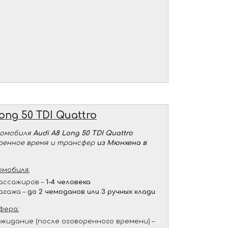
ong 50 TDI Quattro
томобиля
Audi A8 Long 50 TDI Quattro
оренное время и трансфер
из Мюнхена в
мобиля:
ассажиров –
1-4 человека
агажа –
до 2 чемоданов или 3 ручных клади
фера:
жидание (после оговоренного времени) –