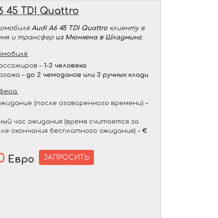
6 45 TDI Quattro
томобиля
Audi A6 45 TDI Quattro
клиенту в
емя и трансфер
из Мюнхена в Шладминг
.
мобиля:
ассажиров –
1-3 человека
агажа –
до 2 чемоданов или 3 ручных клади
фера:
жидание (после оговоренного времени) –
ый час ожидания (время считается за
сле окончания бесплатного ожидания) –
€
0
ЗАПРОСИТЬ
Евро