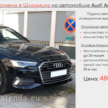
юнхена в Шладминг
на автомобиле
Audi A
Подача ав
оговоренное вр
Описание авто
количество п
количество б
Условия транс
бесплатное о
до 20 минут
дополнительн
целый час по
55 в час
48
Цена: