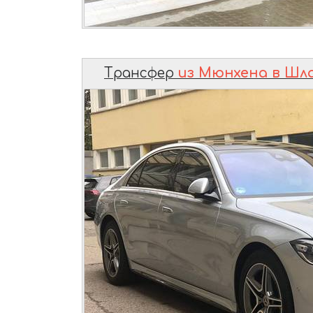
Трансфер
из Мюнхена в Шл