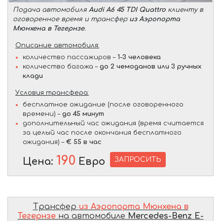
Подача автомобиля
Audi A6 45 TDI Quattro
клиенту в
оговоренное время и трансфер
из Аэропорта
Мюнхена в Тегернзе
.
Описание автомобиля:
количество пассажиров –
1-3 человека
количество багажа –
до 2 чемоданов или 3 ручных
клади
Условия трансфера:
бесплатное ожидание (после оговоренного
времени) –
до 45 минут
дополнительный час ожидания (время считается
за целый час после окончания бесплатного
ожидания) –
€ 55 в час
190
ЗАПРОСИТЬ
Цена:
Евро
Трансфер
из Аэропорта Мюнхена в
Тегернзе
на автомобиле
Mercedes-Benz E-