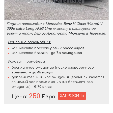
Подача автомобиля
Mercedes-Benz V-Class (Viano) V
300d extra Long AMG Line
клиенту в оговоренное
время и трансфер
из Аэропорта Мюнхена в Тегернзе
.
Описание автомобиля:
количество пассажиров –
7 пассажиров
количество багажа –
до 7-х чемоданов
Условия трансфера:
бесплатное ожидание (после оговоренного
времени) –
до 45 минут
дополнительный час ожидания (время считается
за целый час после окончания бесплатного
ожидания) –
€ 70 в час
250
ЗАПРОСИТЬ
Цена:
Евро