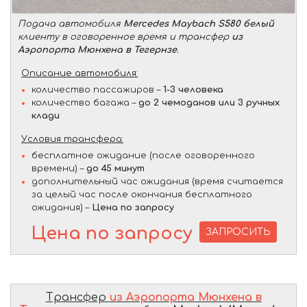
Подача автомобиля
Mercedes Maybach S580 белый
клиенту в оговоренное время и трансфер
из
Аэропорта Мюнхена в Тегернзе
.
Описание автомобиля:
количество пассажиров –
1-3 человека
количество багажа –
до 2 чемоданов или 3 ручных
клади
Условия трансфера:
бесплатное ожидание (после оговоренного
времени) –
до 45 минут
дополнительный час ожидания (время считается
за целый час после окончания бесплатного
ожидания) –
Цена по запросу
Цена по запросу
ЗАПРОСИТЬ
Трансфер
из Аэропорта Мюнхена в