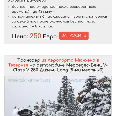
Условия трансфера:
бесплатное ожидание (после оговоренного
времени) –
до 45 минут
дополнительный час ожидания (время считается
за целый час после окончания бесплатного
ожидания) –
€ 70 в час
250
ЗАПРОСИТЬ
Цена:
Евро
Трансфер
из Аэропорта Мюнхена в
Тегернзе
на автомобиле
Мерседес-Бенц V-
Class V 250 Дизель Long (8-ми местный)