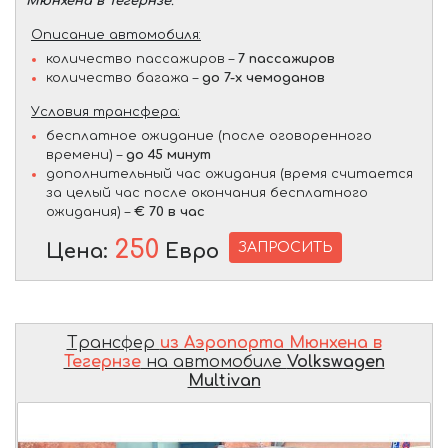
Мюнхена в Тегернзе
.
Описание автомобиля:
количество пассажиров –
7 пассажиров
количество багажа –
до 7-х чемоданов
Условия трансфера:
бесплатное ожидание (после оговоренного
времени) –
до 45 минут
дополнительный час ожидания (время считается
за целый час после окончания бесплатного
ожидания) –
€ 70 в час
250
ЗАПРОСИТЬ
Цена:
Евро
Трансфер
из Аэропорта Мюнхена в
Тегернзе
на автомобиле
Volkswagen
Multivan