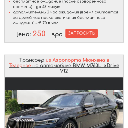
бесплатное ожидание (после оговоренного
времени) –
до 45 минут
дополнительный час ожидания (время считается
за целый час после окончания бесплатного
ожидания) –
€ 70 в час
250
ЗАПРОСИТЬ
Цена:
Евро
Трансфер
из Аэропорта Мюнхена в
Тегернзе
на автомобиле
BMW M760Li xDrive
V12