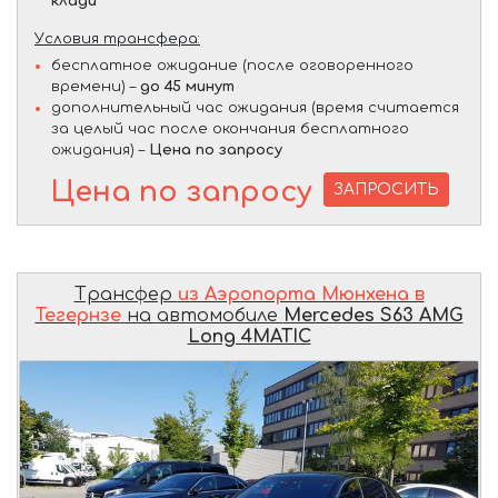
клади
Условия трансфера:
бесплатное ожидание (после оговоренного
времени) –
до 45 минут
дополнительный час ожидания (время считается
за целый час после окончания бесплатного
ожидания) –
Цена по запросу
Цена по запросу
ЗАПРОСИТЬ
Трансфер
из Аэропорта Мюнхена в
Тегернзе
на автомобиле
Mercedes S63 AMG
Long 4MATIC