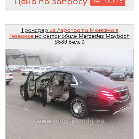
Цена по запросу
ЗАПРОСИТЬ
Трансфер
из Аэропорта Мюнхена в
Тегернзе
на автомобиле
Mercedes Maybach
S580 белый