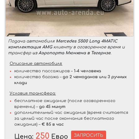
Подача автомобиля
Mercedes S500 Long 4MATIC
комплектация AMG
клиенту в оговоренное время и
трансфер
из Аэропорта Мюнхена в Тегернзе
.
Описание автомобиля:
количество пассажиров –
1-4 человека
количество багажа –
до 2 чемоданов или 3 ручных
клади
Условия трансфера:
бесплатное ожидание (после оговоренного
времени) –
до 45 минут
дополнительный час ожидания (время считается
за целый час после окончания бесплатного
ожидания) –
€ 85 в час
250
ЗАПРОСИТЬ
Цена:
Евро