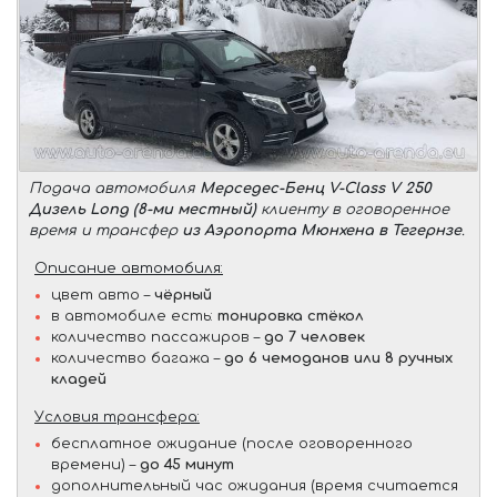
Подача автомобиля
Мерседес-Бенц V-Class V 250
Дизель Long (8-ми местный)
клиенту в оговоренное
время и трансфер
из Аэропорта Мюнхена в Тегернзе
.
Описание автомобиля:
цвет авто –
чёрный
в автомобиле есть:
тонировка стёкол
количество пассажиров –
до 7 человек
количество багажа –
до 6 чемоданов или 8 ручных
кладей
Условия трансфера:
бесплатное ожидание (после оговоренного
времени) –
до 45 минут
дополнительный час ожидания (время считается