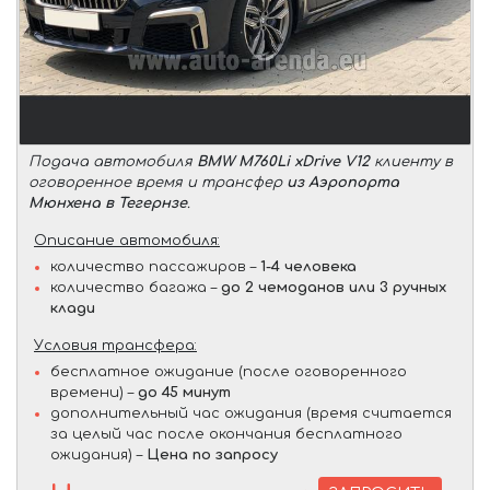
Подача автомобиля
BMW M760Li xDrive V12
клиенту в
оговоренное время и трансфер
из Аэропорта
Мюнхена в Тегернзе
.
Описание автомобиля:
количество пассажиров –
1-4 человека
количество багажа –
до 2 чемоданов или 3 ручных
клади
Условия трансфера:
бесплатное ожидание (после оговоренного
времени) –
до 45 минут
дополнительный час ожидания (время считается
за целый час после окончания бесплатного
ожидания) –
Цена по запросу