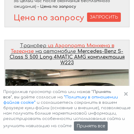
за целый час после окончания бесплатного
ожидания) –
Цена по запросу
Цена по запросу
ЗАПРОСИТЬ
Трансфер
из Аэропорта Мюнхена в
Тегернзе
на автомобиле
Mercedes-Benz S-
Class S 500 Long 4MATIC AMG комплектация
W223
×
Продолжив просмотр сайта или нажав
"Принять
все"
, вы даёте согласие на
”Политику в отношении
файлов cookie”
и соглашаетесь сохранить в вашем
браузере куки-файлы (основные и внешние), позволяющие
нам получать больше маркетинговой информации,
регистрировать особенности использования сайта и
Принять все
улучшать навигацию на сайте.