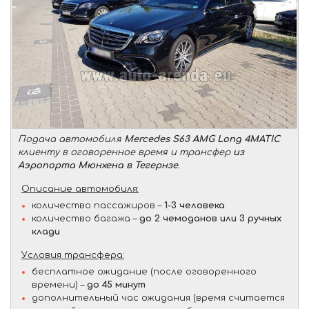
Подача автомобиля
Mercedes S63 AMG Long 4MATIC
клиенту в оговоренное время и трансфер
из
Аэропорта Мюнхена в Тегернзе
.
Описание автомобиля:
количество пассажиров –
1-3 человека
количество багажа –
до 2 чемоданов или 3 ручных
клади
Условия трансфера:
бесплатное ожидание (после оговоренного
времени) –
до 45 минут
дополнительный час ожидания (время считается