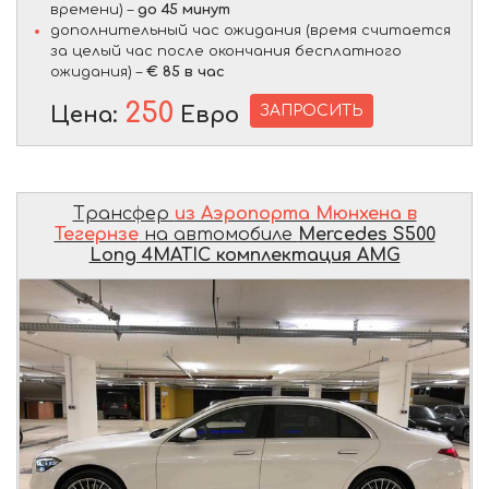
времени) –
до 45 минут
дополнительный час ожидания (время считается
за целый час после окончания бесплатного
ожидания) –
€ 85 в час
250
ЗАПРОСИТЬ
Цена:
Евро
Трансфер
из Аэропорта Мюнхена в
Тегернзе
на автомобиле
Mercedes S500
Long 4MATIC комплектация AMG