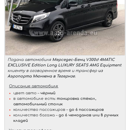
Подача автомобиля
Мерседес-Бенц V300d 4MATIC
EXCLUSIVE Edition Long LUXURY SEATS AMG Equipment
клиенту в оговоренное время и трансфер
из
Аэропорта Мюнхена в Тегернзе
.
Описание автомобиля:
цвет авто –
чёрный
в автомобиле есть:
тонировка стёкол,
автомобильный столик
количество пассажиров –
до 6 пассажиров
количество багажа –
до 6 чемоданов или 8 ручных
кладей