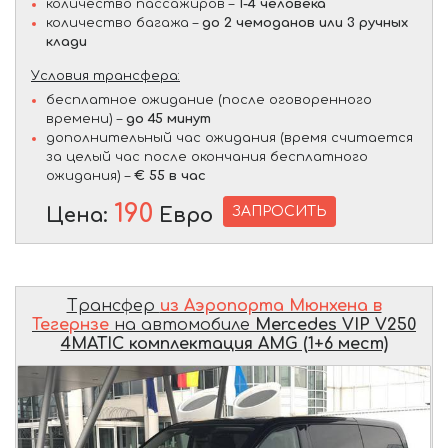
количество пассажиров –
1-4 человека
количество багажа –
до 2 чемоданов или 3 ручных
клади
Условия трансфера:
бесплатное ожидание (после оговоренного
времени) –
до 45 минут
дополнительный час ожидания (время считается
за целый час после окончания бесплатного
ожидания) –
€ 55 в час
190
ЗАПРОСИТЬ
Цена:
Евро
Трансфер
из Аэропорта Мюнхена в
Тегернзе
на автомобиле
Mercedes VIP V250
4MATIC комплектация AMG (1+6 мест)