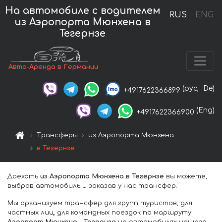
На автомобиле с водителем
RUS
ENG
из Аэропорта Мюнхена в
Тегернзе
Авто-Аренда в Германии
(рус,
De)
+4917622366899
(Eng)
+4917622366900
Трансферы
из Аэропорта Мюнхена
в Тегернзе
Доехать
из Аэропорта Мюнхена в Тегернзе
вы можете,
выбрав автомобиль и заказав у нас трансфер.
Мы организуем трансфер для групп туристов, для
частных лиц, для командных поездок по маршруту
Аэропорт Мюнхена – Тегернзе
на автомобилях нашего