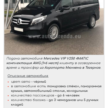
Подача автомобиля
Mercedes VIP V250 4MATIC
комплектация AMG (1+6 мест)
клиенту в оговоренное
время и трансфер
из Аэропорта Мюнхена в Тегернзе
.
Описание автомобиля:
цвет авто –
чёрный
в автомобиле есть:
тонировка стёкол, панорамная
крыша, автомобильный столик, холодильник
количество пассажиров –
до 6 человек
количество багажа –
до 3 чемоданов или 5 ручных
кладей