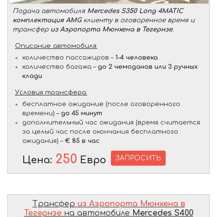
Подача автомобиля
Mercedes S350 Long 4MATIC
комплектация AMG
клиенту в оговоренное время и
трансфер
из Аэропорта Мюнхена в Тегернзе
.
Описание автомобиля:
количество пассажиров –
1-4 человека
количество багажа –
до 2 чемоданов или 3 ручных
клади
Условия трансфера:
бесплатное ожидание (после оговоренного
времени) –
до 45 минут
дополнительный час ожидания (время считается
за целый час после окончания бесплатного
ожидания) –
€ 85 в час
250
ЗАПРОСИТЬ
Цена:
Евро
Трансфер
из Аэропорта Мюнхена в
Тегернзе
на автомобиле
Mercedes S400