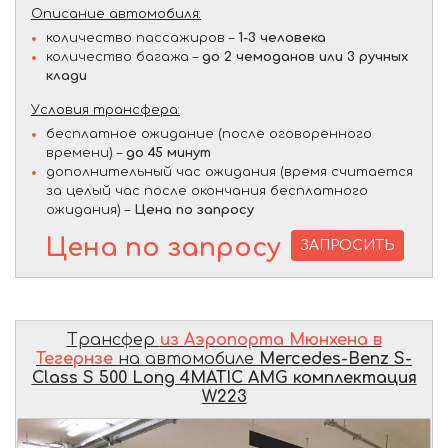
Описание автомобиля:
количество пассажиров –
1-3 человека
количество багажа –
до 2 чемоданов или 3 ручных
клади
Условия трансфера:
бесплатное ожидание (после оговоренного
времени) –
до 45 минут
дополнительный час ожидания (время считается
за целый час после окончания бесплатного
ожидания) –
Цена по запросу
Цена по запросу
ЗАПРОСИТЬ
Трансфер
из Аэропорта Мюнхена в
Тегернзе
на автомобиле
Mercedes-Benz S-
Class S 500 Long 4MATIC AMG комплектация
W223