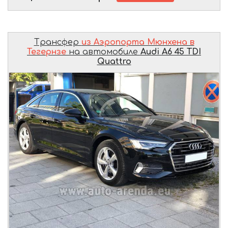
Трансфер
из Аэропорта Мюнхена в
Тегернзе
на автомобиле
Audi A6 45 TDI
Quattro