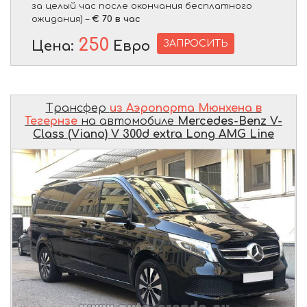
за целый час после окончания бесплатного
ожидания) –
€ 70 в час
250
ЗАПРОСИТЬ
Цена:
Евро
Трансфер
из Аэропорта Мюнхена в
Тегернзе
на автомобиле
Mercedes-Benz V-
Class (Viano) V 300d extra Long AMG Line