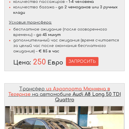
количество пассажиров –
1-4 человека
количество багажа –
до 2 чемоданов или 3 ручных
клади
Условия трансфера:
бесплатное ожидание (после оговоренного
времени) –
до 45 минут
дополнительный час ожидания (время считается
за целый час после окончания бесплатного
ожидания) –
€ 85 в час
250
ЗАПРОСИТЬ
Цена:
Евро
Трансфер
из Аэропорта Мюнхена в
Тегернзе
на автомобиле
Audi A8 Long 50 TDI
Quattro