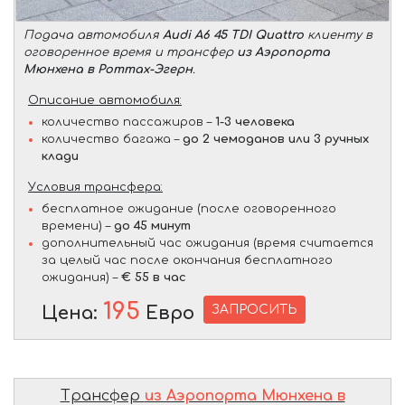
Подача автомобиля
Audi A6 45 TDI Quattro
клиенту в
оговоренное время и трансфер
из Аэропорта
Мюнхена в Роттах-Эгерн
.
Описание автомобиля:
количество пассажиров –
1-3 человека
количество багажа –
до 2 чемоданов или 3 ручных
клади
Условия трансфера:
бесплатное ожидание (после оговоренного
времени) –
до 45 минут
дополнительный час ожидания (время считается
за целый час после окончания бесплатного
ожидания) –
€ 55 в час
195
ЗАПРОСИТЬ
Цена:
Евро
Трансфер
из Аэропорта Мюнхена в