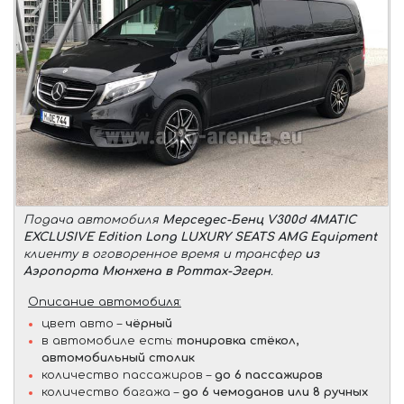
Подача автомобиля
Мерседес-Бенц V300d 4MATIC
EXCLUSIVE Edition Long LUXURY SEATS AMG Equipment
клиенту в оговоренное время и трансфер
из
Аэропорта Мюнхена в Роттах-Эгерн
.
Описание автомобиля:
цвет авто –
чёрный
в автомобиле есть:
тонировка стёкол,
автомобильный столик
количество пассажиров –
до 6 пассажиров
количество багажа –
до 6 чемоданов или 8 ручных