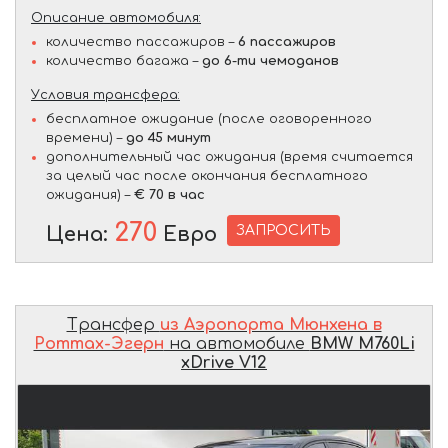
Описание автомобиля:
количество пассажиров –
6 пассажиров
количество багажа –
до 6-ти чемоданов
Условия трансфера:
бесплатное ожидание (после оговоренного
времени) –
до 45 минут
дополнительный час ожидания (время считается
за целый час после окончания бесплатного
ожидания) –
€ 70 в час
270
ЗАПРОСИТЬ
Цена:
Евро
Трансфер
из Аэропорта Мюнхена в
Роттах-Эгерн
на автомобиле
BMW M760Li
xDrive V12