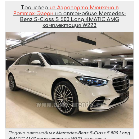
Трансфер
из Аэропорта Мюнхена в
Роттах-Эгерн
на автомобиле
Mercedes-
Benz S-Class S 500 Long 4MATIC AMG
комплектация W223
Подача автомобиля
Mercedes-Benz S-Class S 500 Long
4MATIC AMG комплектация W223
клиенту в