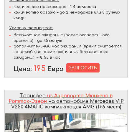
количество пассажиров –
1-4 человека
количество багажа –
до 2 чемоданов или 3 ручных
клади
Условия трансфера:
бесплатное ожидание (после оговоренного
времени) –
до 45 минут
дополнительный час ожидания (время считается
за целый час после окончания бесплатного
ожидания) –
€ 55 в час
195
ЗАПРОСИТЬ
Цена:
Евро
Трансфер
из Аэропорта Мюнхена в
Роттах-Эгерн
на автомобиле
Mercedes VIP
V250 4MATIC комплектация AMG (1+6 мест)