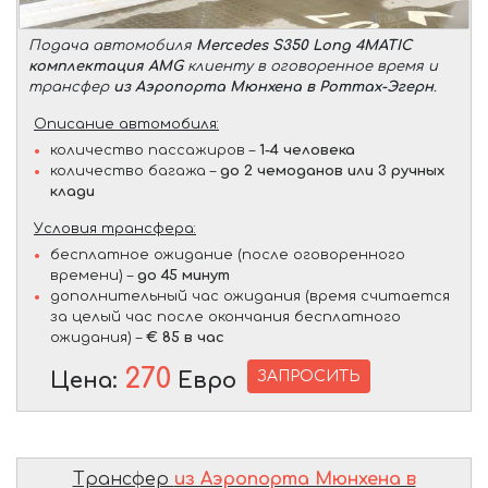
Подача автомобиля
Mercedes S350 Long 4MATIC
комплектация AMG
клиенту в оговоренное время и
трансфер
из Аэропорта Мюнхена в Роттах-Эгерн
.
Описание автомобиля:
количество пассажиров –
1-4 человека
количество багажа –
до 2 чемоданов или 3 ручных
клади
Условия трансфера:
бесплатное ожидание (после оговоренного
времени) –
до 45 минут
дополнительный час ожидания (время считается
за целый час после окончания бесплатного
ожидания) –
€ 85 в час
270
ЗАПРОСИТЬ
Цена:
Евро
Трансфер
из Аэропорта Мюнхена в