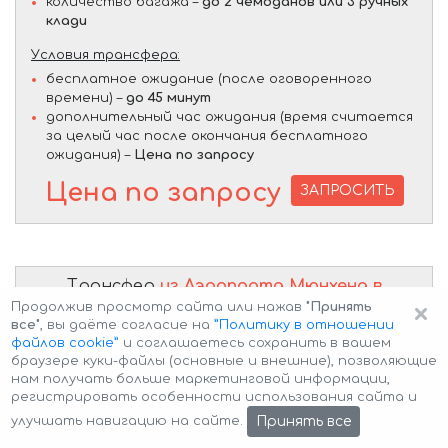
количество багажа –
до 2 чемоданов или 3 ручных
клади
Условия трансфера:
бесплатное ожидание (после оговоренного
времени) –
до 45 минут
дополнительный час ожидания (время считается
за целый час после окончания бесплатного
ожидания) –
Цена по запросу
Цена по запросу
ЗАПРОСИТЬ
Трансфер
из Аэропорта Мюнхена в
Роттах-Эгерн
на автомобиле
Mercedes-
×
Продолжив просмотр сайта или нажав
"Принять
Benz S-Class S 500 Long 4MATIC AMG
все"
, вы даёте согласие на
”Политику в отношении
комплектация W223
файлов cookie”
и соглашаетесь сохранить в вашем
браузере куки-файлы (основные и внешние), позволяющие
нам получать больше маркетинговой информации,
регистрировать особенности использования сайта и
Принять все
улучшать навигацию на сайте.