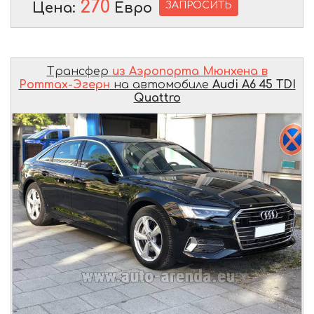
270
ЗАПРОСИТЬ
Цена:
Евро
Трансфер
из Аэропорта Мюнхена в
Роттах-Эгерн
на автомобиле
Audi A6 45 TDI
Quattro