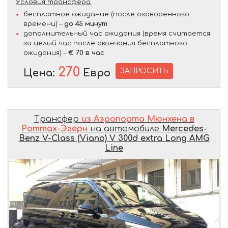
Условия трансфера:
бесплатное ожидание (после оговоренного
времени) –
до 45 минут
дополнительный час ожидания (время считается
за целый час после окончания бесплатного
ожидания) –
€ 70 в час
270
ЗАПРОСИТЬ
Цена:
Евро
Трансфер
из Аэропорта Мюнхена в
Роттах-Эгерн
на автомобиле
Mercedes-
Benz V-Class (Viano) V 300d extra Long AMG
Line