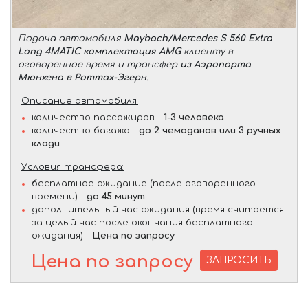
Подача автомобиля
Maybach/Mercedes S 560 Extra
Long 4MATIC комплектация AMG
клиенту в
оговоренное время и трансфер
из Аэропорта
Мюнхена в Роттах-Эгерн
.
Описание автомобиля:
количество пассажиров –
1-3 человека
количество багажа –
до 2 чемоданов или 3 ручных
клади
Условия трансфера:
бесплатное ожидание (после оговоренного
времени) –
до 45 минут
дополнительный час ожидания (время считается
за целый час после окончания бесплатного
ожидания) –
Цена по запросу
Цена по запросу
ЗАПРОСИТЬ