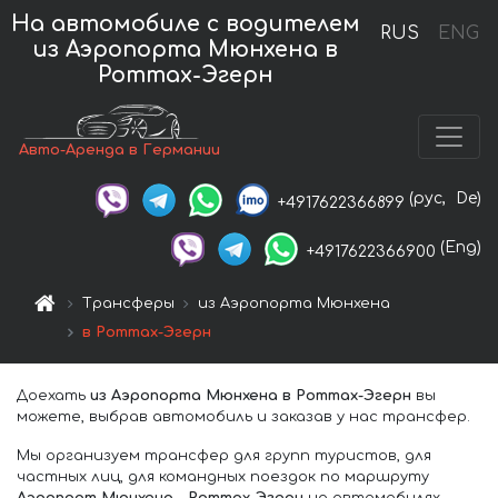
На автомобиле с водителем
RUS
ENG
из Аэропорта Мюнхена в
Роттах-Эгерн
Авто-Аренда в Германии
(рус,
De)
+4917622366899
(Eng)
+4917622366900
Трансферы
из Аэропорта Мюнхена
в Роттах-Эгерн
Доехать
из Аэропорта Мюнхена в Роттах-Эгерн
вы
можете, выбрав автомобиль и заказав у нас трансфер.
Мы организуем трансфер для групп туристов, для
частных лиц, для командных поездок по маршруту
Аэропорт Мюнхена – Роттах-Эгерн
на автомобилях