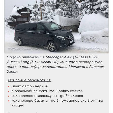
Подача автомобиля
Мерседес-Бенц V-Class V 250
Дизель Long (8-ми местный)
клиенту в оговоренное
время и трансфер
из Аэропорта Мюнхена в Роттах-
Эгерн
.
Описание автомобиля:
цвет авто –
чёрный
в автомобиле есть:
тонировка стёкол
количество пассажиров –
до 7 человек
количество багажа –
до 6 чемоданов или 8 ручных
кладей