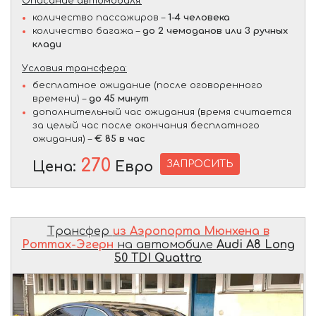
Описание автомобиля:
количество пассажиров –
1-4 человека
количество багажа –
до 2 чемоданов или 3 ручных
клади
Условия трансфера:
бесплатное ожидание (после оговоренного
времени) –
до 45 минут
дополнительный час ожидания (время считается
за целый час после окончания бесплатного
ожидания) –
€ 85 в час
270
ЗАПРОСИТЬ
Цена:
Евро
Трансфер
из Аэропорта Мюнхена в
Роттах-Эгерн
на автомобиле
Audi A8 Long
50 TDI Quattro