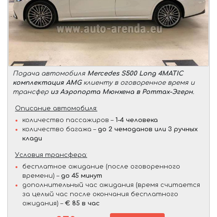
Подача автомобиля
Mercedes S500 Long 4MATIC
комплектация AMG
клиенту в оговоренное время и
трансфер
из Аэропорта Мюнхена в Роттах-Эгерн
.
Описание автомобиля:
количество пассажиров –
1-4 человека
количество багажа –
до 2 чемоданов или 3 ручных
клади
Условия трансфера:
бесплатное ожидание (после оговоренного
времени) –
до 45 минут
дополнительный час ожидания (время считается
за целый час после окончания бесплатного
ожидания) –
€ 85 в час