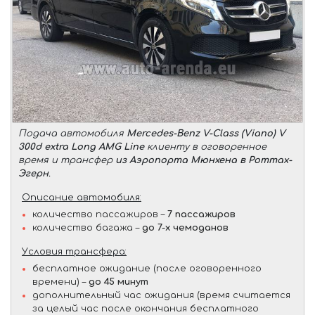
Подача автомобиля
Mercedes-Benz V-Class (Viano) V
300d extra Long AMG Line
клиенту в оговоренное
время и трансфер
из Аэропорта Мюнхена в Роттах-
Эгерн
.
Описание автомобиля:
количество пассажиров –
7 пассажиров
количество багажа –
до 7-х чемоданов
Условия трансфера:
бесплатное ожидание (после оговоренного
времени) –
до 45 минут
дополнительный час ожидания (время считается
за целый час после окончания бесплатного