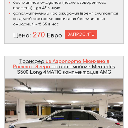
бесплатное ожидание (после оговоренного
времени) –
до 45 минут
дополнительный час ожидания (время считается
за целый час после окончания бесплатного
ожидания) –
€ 85 в час
270
ЗАПРОСИТЬ
Цена:
Евро
Трансфер
из Аэропорта Мюнхена в
Роттах-Эгерн
на автомобиле
Mercedes
S500 Long 4MATIC комплектация AMG