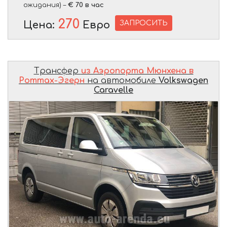
ожидания) –
€ 70 в час
270
ЗАПРОСИТЬ
Цена:
Евро
Трансфер
из Аэропорта Мюнхена в
Роттах-Эгерн
на автомобиле
Volkswagen
Caravelle