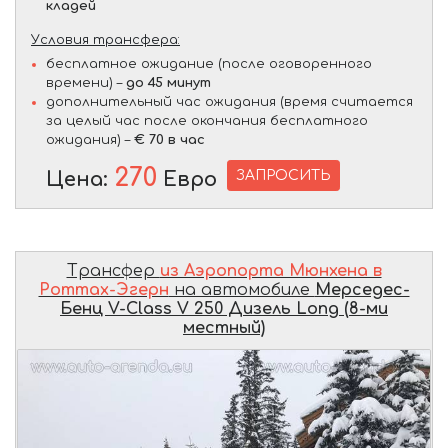
кладей
Условия трансфера:
бесплатное ожидание (после оговоренного
времени) –
до 45 минут
дополнительный час ожидания (время считается
за целый час после окончания бесплатного
ожидания) –
€ 70 в час
270
ЗАПРОСИТЬ
Цена:
Евро
Трансфер
из Аэропорта Мюнхена в
Роттах-Эгерн
на автомобиле
Мерседес-
Бенц V-Class V 250 Дизель Long (8-ми
местный)