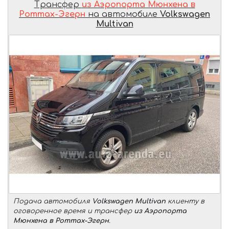
Трансфер
из Аэропорта Мюнхена в
Роттах-Эгерн
на автомобиле
Volkswagen
Multivan
Подача автомобиля
Volkswagen Multivan
клиенту в
оговоренное время и трансфер
из Аэропорта
Мюнхена в Роттах-Эгерн
.