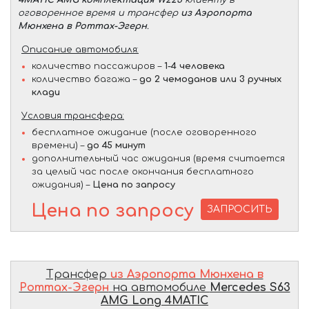
оговоренное время и трансфер
из Аэропорта
Мюнхена в Роттах-Эгерн
.
Описание автомобиля:
количество пассажиров –
1-4 человека
количество багажа –
до 2 чемоданов или 3 ручных
клади
Условия трансфера:
бесплатное ожидание (после оговоренного
времени) –
до 45 минут
дополнительный час ожидания (время считается
за целый час после окончания бесплатного
ожидания) –
Цена по запросу
Цена по запросу
ЗАПРОСИТЬ
Трансфер
из Аэропорта Мюнхена в
Роттах-Эгерн
на автомобиле
Mercedes S63
AMG Long 4MATIC