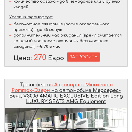
количество багажа –
до 3 чемоданов или 5 ручных
кладей
Условия трансфера:
бесплатное ожидание (после оговоренного
времени) –
до 45 минут
дополнительный час ожидания (время считается
за целый час после окончания бесплатного
ожидания) –
€ 70 в час
270
ЗАПРОСИТЬ
Цена:
Евро
Трансфер
из Аэропорта Мюнхена в
Роттах-Эгерн
на автомобиле
Мерседес-
Бенц V300d 4MATIC EXCLUSIVE Edition Long
LUXURY SEATS AMG Equipment