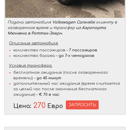
Подача автомобиля
Volkswagen Caravelle
клиенту в
оговоренное время и трансфер
из Аэропорта
Мюнхена в Роттах-Эгерн
.
Описание автомобиля:
количество пассажиров –
7 пассажиров
количество багажа –
до 7-х чемоданов
Условия трансфера:
бесплатное ожидание (после оговоренного
времени) –
до 45 минут
дополнительный час ожидания (время считается
за целый час после окончания бесплатного
ожидания) –
€ 70 в час
270
ЗАПРОСИТЬ
Цена:
Евро