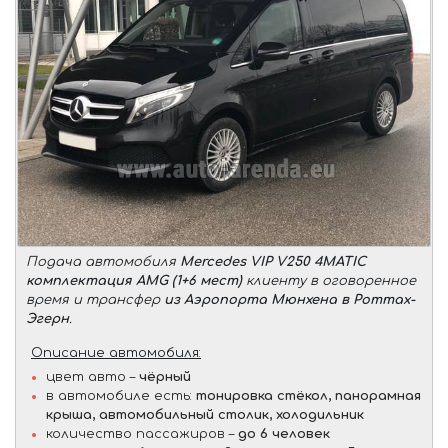
Подача автомобиля
Mercedes VIP V250 4MATIC
комплектация AMG (1+6 мест)
клиенту в оговоренное
время и трансфер
из Аэропорта Мюнхена в Роттах-
Эгерн
.
Описание автомобиля:
цвет авто –
чёрный
в автомобиле есть:
тонировка стёкол, панорамная
крыша, автомобильный столик, холодильник
количество пассажиров –
до 6 человек