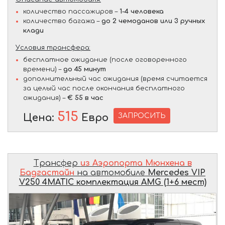
количество пассажиров –
1-4 человека
количество багажа –
до 2 чемоданов или 3 ручных
клади
Условия трансфера:
бесплатное ожидание (после оговоренного
времени) –
до 45 минут
дополнительный час ожидания (время считается
за целый час после окончания бесплатного
ожидания) –
€ 55 в час
515
ЗАПРОСИТЬ
Цена:
Евро
Трансфер
из Аэропорта Мюнхена в
Бадгастайн
на автомобиле
Mercedes VIP
V250 4MATIC комплектация AMG (1+6 мест)