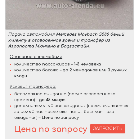
Подача автомобиля
Mercedes Maybach S580 белый
клиенту в оговоренное время и трансфер
из
Аэропорта Мюнхена в Бадгастайн
.
Описание автомобиля:
количество пассажиров –
1-3 человека
количество багажа –
до 2 чемоданов или 3 ручных
клади
Условия трансфера:
бесплатное ожидание (после оговоренного
времени) –
до 45 минут
дополнительный час ожидания (время считается
за целый час после окончания бесплатного
ожидания) –
Цена по запросу
Цена по запросу
ЗАПРОСИТЬ