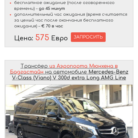
бесплатное ожидание (после оговоренного
времени) –
до 45 минут
дополнительный час ожидания (время считается
за целый час после окончания бесплатного
ожидания) –
€ 70 в час
575
ЗАПРОСИТЬ
Цена:
Евро
Трансфер
из Аэропорта Мюнхена в
Бадгастайн
на автомобиле
Mercedes-Benz
V-Class (Viano) V 300d extra Long AMG Line