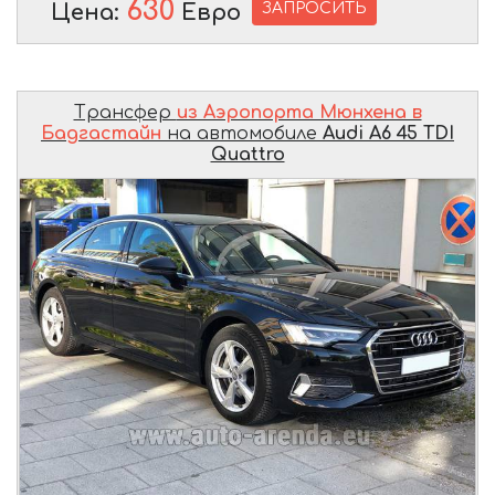
630
ЗАПРОСИТЬ
Цена:
Евро
Трансфер
из Аэропорта Мюнхена в
Бадгастайн
на автомобиле
Audi A6 45 TDI
Quattro