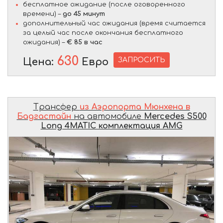
бесплатное ожидание (после оговоренного
времени) –
до 45 минут
дополнительный час ожидания (время считается
за целый час после окончания бесплатного
ожидания) –
€ 85 в час
630
ЗАПРОСИТЬ
Цена:
Евро
Трансфер
из Аэропорта Мюнхена в
Бадгастайн
на автомобиле
Mercedes S500
Long 4MATIC комплектация AMG