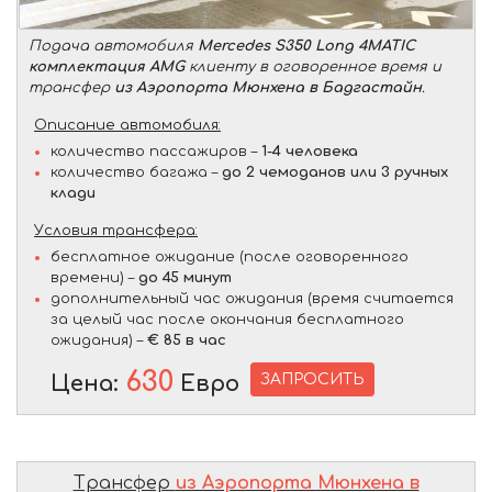
Подача автомобиля
Mercedes S350 Long 4MATIC
комплектация AMG
клиенту в оговоренное время и
трансфер
из Аэропорта Мюнхена в Бадгастайн
.
Описание автомобиля:
количество пассажиров –
1-4 человека
количество багажа –
до 2 чемоданов или 3 ручных
клади
Условия трансфера:
бесплатное ожидание (после оговоренного
времени) –
до 45 минут
дополнительный час ожидания (время считается
за целый час после окончания бесплатного
ожидания) –
€ 85 в час
630
ЗАПРОСИТЬ
Цена:
Евро
Трансфер
из Аэропорта Мюнхена в