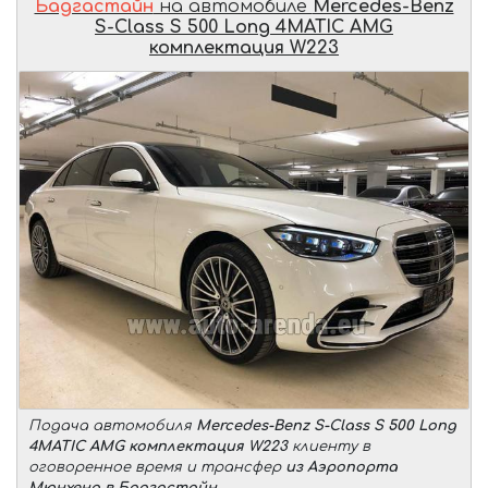
Бадгастайн
на автомобиле
Mercedes-Benz
S-Class S 500 Long 4MATIC AMG
комплектация W223
Подача автомобиля
Mercedes-Benz S-Class S 500 Long
4MATIC AMG комплектация W223
клиенту в
оговоренное время и трансфер
из Аэропорта
Мюнхена в Бадгастайн
.