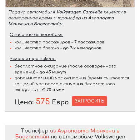
Подача автомобиля
Volkswagen Caravelle
клиенту в
оговоренное время и трансфер
из Аэропорта
Мюнхена в Бадгастайн
.
Описание автомобиля:
количество пассажиров –
7 пассажиров
количество багажа –
до 7-х чемоданов
Условия трансфера:
бесплатное ожидание (после оговоренного
времени) –
до 45 минут
дополнительный час ожидания (время считается
за целый час после окончания бесплатного
ожидания) –
€ 70 в час
575
ЗАПРОСИТЬ
Цена:
Евро
Трансфер
из Аэропорта Мюнхена в
Бадгастайн
на автомобиле
Volkswagen