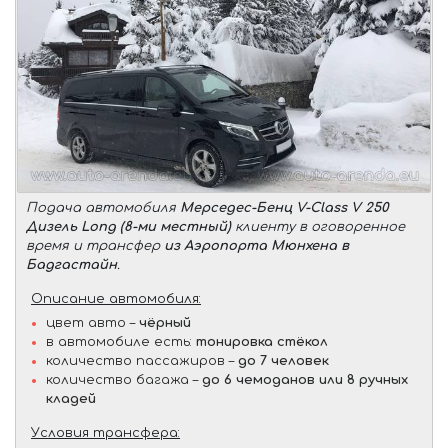
Подача автомобиля
Мерседес-Бенц V-Class V 250
Дизель Long (8-ми местный)
клиенту в оговоренное
время и трансфер
из Аэропорта Мюнхена в
Бадгастайн
.
Описание автомобиля:
цвет авто –
чёрный
в автомобиле есть:
тонировка стёкол
количество пассажиров –
до 7 человек
количество багажа –
до 6 чемоданов или 8 ручных
кладей
Условия трансфера: