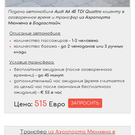
Подача автомобиля
Audi A6 45 TDI Quattro
клиенту в
оговоренное время и трансфер
из Аэропорта
Мюнхена в Бадгастайн
.
Описание автомобиля:
количество пассажиров –
1-3 человека
количество багажа –
до 2 чемоданов или 3 ручных
клади
Условия трансфера:
бесплатное ожидание (после оговоренного
времени) –
до 45 минут
дополнительный час ожидания (время считается
за целый час после окончания бесплатного
ожидания) –
€ 55 в час
515
ЗАПРОСИТЬ
Цена:
Евро
Трансфер
из Аэропорта Мюнхена в