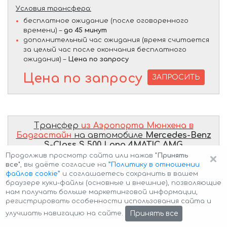
Условия трансфера:
бесплатное ожидание (после оговоренного
времени) –
до 45 минут
дополнительный час ожидания (время считается
за целый час после окончания бесплатного
ожидания) –
Цена по запросу
Цена по запросу
ЗАПРОСИТЬ
Трансфер
из Аэропорта Мюнхена в
Бадгастайн
на автомобиле
Mercedes-Benz
S-Class S 500 Long 4MATIC AMG
комплектация W223
×
Продолжив просмотр сайта или нажав
"Принять
все"
, вы даёте согласие на
”Политику в отношении
файлов cookie”
и соглашаетесь сохранить в вашем
браузере куки-файлы (основные и внешние), позволяющие
нам получать больше маркетинговой информации,
регистрировать особенности использования сайта и
Принять все
улучшать навигацию на сайте.