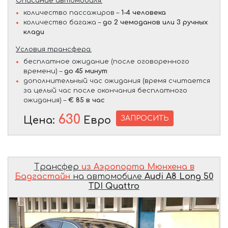
Описание автомобиля:
количество пассажиров –
1-4 человека
количество багажа –
до 2 чемоданов или 3 ручных
клади
Условия трансфера:
бесплатное ожидание (после оговоренного
времени) –
до 45 минут
дополнительный час ожидания (время считается
за целый час после окончания бесплатного
ожидания) –
€ 85 в час
630
ЗАПРОСИТЬ
Цена:
Евро
Трансфер
из Аэропорта Мюнхена в
Бадгастайн
на автомобиле
Audi A8 Long 50
TDI Quattro