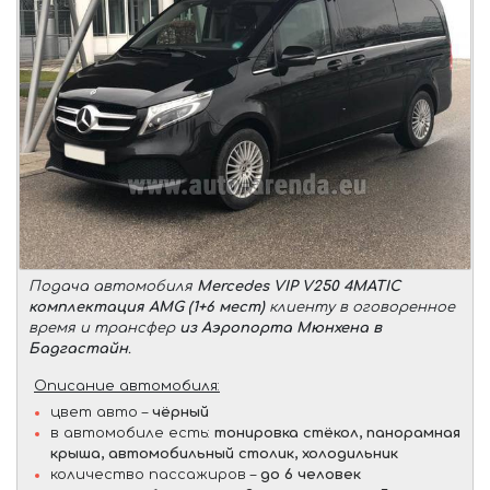
Подача автомобиля
Mercedes VIP V250 4MATIC
комплектация AMG (1+6 мест)
клиенту в оговоренное
время и трансфер
из Аэропорта Мюнхена в
Бадгастайн
.
Описание автомобиля:
цвет авто –
чёрный
в автомобиле есть:
тонировка стёкол, панорамная
крыша, автомобильный столик, холодильник
количество пассажиров –
до 6 человек