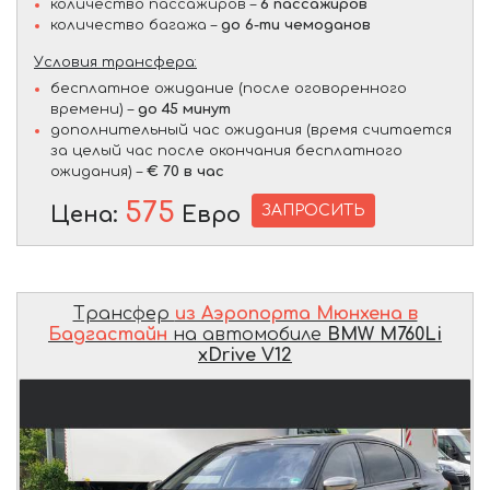
количество пассажиров –
6 пассажиров
количество багажа –
до 6-ти чемоданов
Условия трансфера:
бесплатное ожидание (после оговоренного
времени) –
до 45 минут
дополнительный час ожидания (время считается
за целый час после окончания бесплатного
ожидания) –
€ 70 в час
575
ЗАПРОСИТЬ
Цена:
Евро
Трансфер
из Аэропорта Мюнхена в
Бадгастайн
на автомобиле
BMW M760Li
xDrive V12