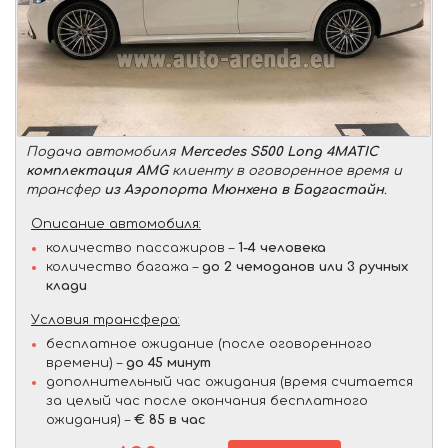
Подача автомобиля
Mercedes S500 Long 4MATIC
комплектация AMG
клиенту в оговоренное время и
трансфер
из Аэропорта Мюнхена в Бадгастайн
.
Описание автомобиля:
количество пассажиров –
1-4 человека
количество багажа –
до 2 чемоданов или 3 ручных
клади
Условия трансфера:
бесплатное ожидание (после оговоренного
времени) –
до 45 минут
дополнительный час ожидания (время считается
за целый час после окончания бесплатного
ожидания) –
€ 85 в час