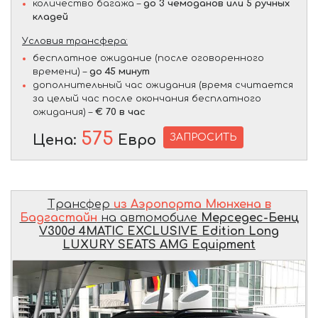
количество багажа –
до 3 чемоданов или 5 ручных
кладей
Условия трансфера:
бесплатное ожидание (после оговоренного
времени) –
до 45 минут
дополнительный час ожидания (время считается
за целый час после окончания бесплатного
ожидания) –
€ 70 в час
575
ЗАПРОСИТЬ
Цена:
Евро
Трансфер
из Аэропорта Мюнхена в
Бадгастайн
на автомобиле
Мерседес-Бенц
V300d 4MATIC EXCLUSIVE Edition Long
LUXURY SEATS AMG Equipment