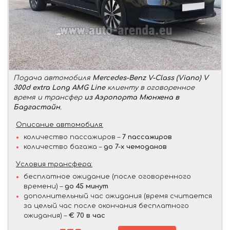
Подача автомобиля
Mercedes-Benz V-Class (Viano) V
300d extra Long AMG Line
клиенту в оговоренное
время и трансфер
из Аэропорта Мюнхена в
Бадгастайн
.
Описание автомобиля:
количество пассажиров –
7 пассажиров
количество багажа –
до 7-х чемоданов
Условия трансфера:
бесплатное ожидание (после оговоренного
времени) –
до 45 минут
дополнительный час ожидания (время считается
за целый час после окончания бесплатного
ожидания) –
€ 70 в час