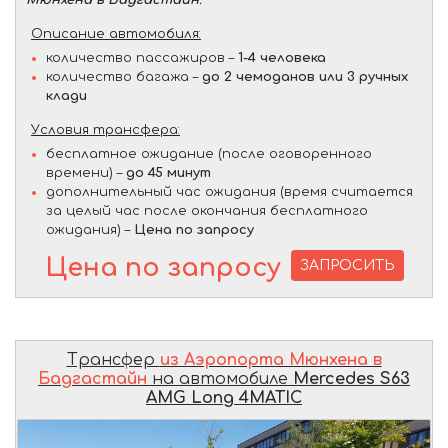
Описание автомобиля:
количество пассажиров –
1-4 человека
количество багажа –
до 2 чемоданов или 3 ручных
клади
Условия трансфера:
бесплатное ожидание (после оговоренного
времени) –
до 45 минут
дополнительный час ожидания (время считается
за целый час после окончания бесплатного
ожидания) –
Цена по запросу
Цена по запросу
ЗАПРОСИТЬ
Трансфер
из Аэропорта Мюнхена в
Бадгастайн
на автомобиле
Mercedes S63
AMG Long 4MATIC