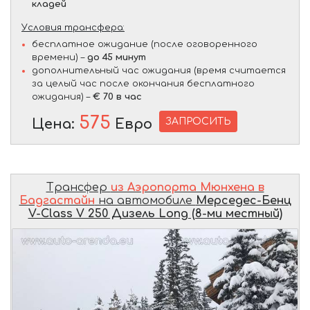
кладей
Условия трансфера:
бесплатное ожидание (после оговоренного
времени) –
до 45 минут
дополнительный час ожидания (время считается
за целый час после окончания бесплатного
ожидания) –
€ 70 в час
575
ЗАПРОСИТЬ
Цена:
Евро
Трансфер
из Аэропорта Мюнхена в
Бадгастайн
на автомобиле
Мерседес-Бенц
V-Class V 250 Дизель Long (8-ми местный)