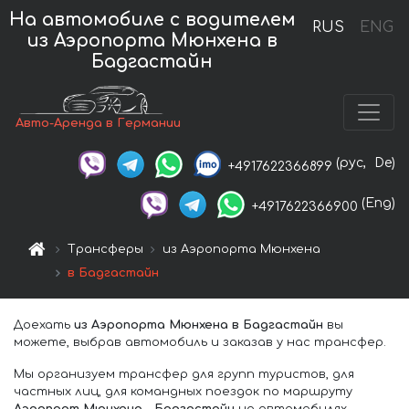
На автомобиле с водителем
RUS
ENG
из Аэропорта Мюнхена в
Бадгастайн
Авто-Аренда в Германии
(рус,
De)
+4917622366899
(Eng)
+4917622366900
Трансферы
из Аэропорта Мюнхена
в Бадгастайн
Доехать
из Аэропорта Мюнхена в Бадгастайн
вы
можете, выбрав автомобиль и заказав у нас трансфер.
Мы организуем трансфер для групп туристов, для
частных лиц, для командных поездок по маршруту
Аэропорт Мюнхена – Бадгастайн
на автомобилях