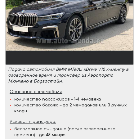
Подача автомобиля
BMW M760Li xDrive V12
клиенту в
оговоренное время и трансфер
из Аэропорта
Мюнхена в Бадгастайн
.
Описание автомобиля:
количество пассажиров –
1-4 человека
количество багажа –
до 2 чемоданов или 3 ручных
клади
Условия трансфера:
бесплатное ожидание (после оговоренного
времени) –
до 45 минут