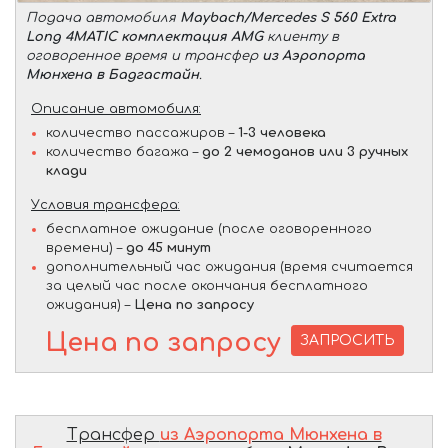
Подача автомобиля
Maybach/Mercedes S 560 Extra
Long 4MATIC комплектация AMG
клиенту в
оговоренное время и трансфер
из Аэропорта
Мюнхена в Бадгастайн
.
Описание автомобиля:
количество пассажиров –
1-3 человека
количество багажа –
до 2 чемоданов или 3 ручных
клади
Условия трансфера:
бесплатное ожидание (после оговоренного
времени) –
до 45 минут
дополнительный час ожидания (время считается
за целый час после окончания бесплатного
ожидания) –
Цена по запросу
Цена по запросу
ЗАПРОСИТЬ
Трансфер
из Аэропорта Мюнхена в