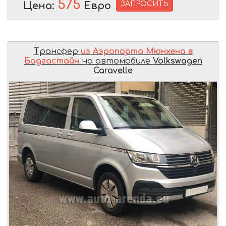
575
ЗАПРОСИТЬ
Цена:
Евро
Трансфер
из Аэропорта Мюнхена в
Бадгастайн
на автомобиле
Volkswagen
Caravelle