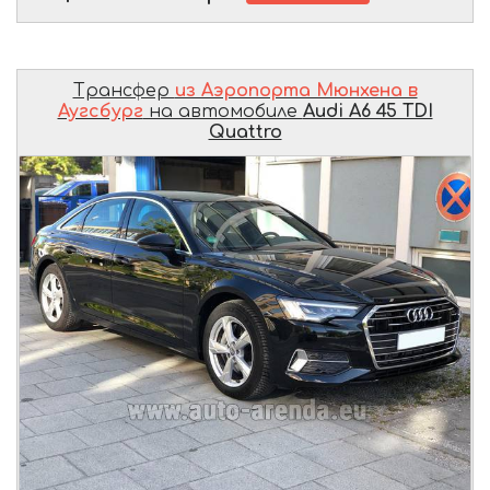
Трансфер
из Аэропорта Мюнхена в
Аугсбург
на автомобиле
Audi A6 45 TDI
Quattro