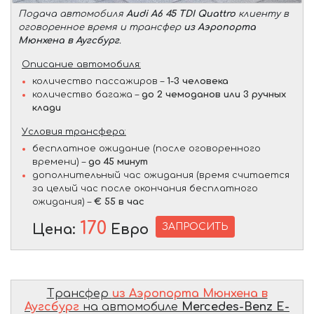
Подача автомобиля
Audi A6 45 TDI Quattro
клиенту в
оговоренное время и трансфер
из Аэропорта
Мюнхена в Аугсбург
.
Описание автомобиля:
количество пассажиров –
1-3 человека
количество багажа –
до 2 чемоданов или 3 ручных
клади
Условия трансфера:
бесплатное ожидание (после оговоренного
времени) –
до 45 минут
дополнительный час ожидания (время считается
за целый час после окончания бесплатного
ожидания) –
€ 55 в час
170
ЗАПРОСИТЬ
Цена:
Евро
Трансфер
из Аэропорта Мюнхена в
Аугсбург
на автомобиле
Mercedes-Benz E-