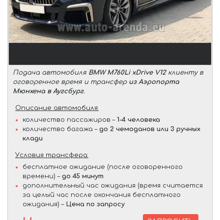
Подача автомобиля
BMW M760Li xDrive V12
клиенту в
оговоренное время и трансфер
из Аэропорта
Мюнхена в Аугсбург
.
Описание автомобиля:
количество пассажиров –
1-4 человека
количество багажа –
до 2 чемоданов или 3 ручных
клади
Условия трансфера:
бесплатное ожидание (после оговоренного
времени) –
до 45 минут
дополнительный час ожидания (время считается
за целый час после окончания бесплатного
ожидания) –
Цена по запросу