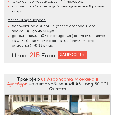
количество пассажиров –
1-4 человека
количество багажа –
до 2 чемоданов или 3 ручных
клади
Условия трансфера:
бесплатное ожидание (после оговоренного
времени) –
до 45 минут
дополнительный час ожидания (время считается
за целый час после окончания бесплатного
ожидания) –
€ 85 в час
215
ЗАПРОСИТЬ
Цена:
Евро
Трансфер
из Аэропорта Мюнхена в
Аугсбург
на автомобиле
Audi A8 Long 50 TDI
Quattro