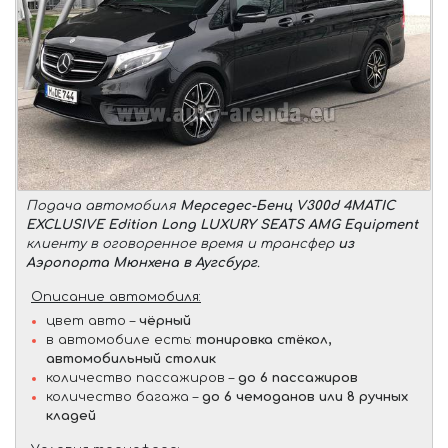
Подача автомобиля
Мерседес-Бенц V300d 4MATIC
EXCLUSIVE Edition Long LUXURY SEATS AMG Equipment
клиенту в оговоренное время и трансфер
из
Аэропорта Мюнхена в Аугсбург
.
Описание автомобиля:
цвет авто –
чёрный
в автомобиле есть:
тонировка стёкол,
автомобильный столик
количество пассажиров –
до 6 пассажиров
количество багажа –
до 6 чемоданов или 8 ручных
кладей