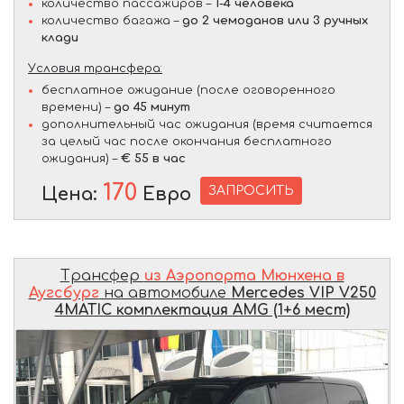
количество пассажиров –
1-4 человека
количество багажа –
до 2 чемоданов или 3 ручных
клади
Условия трансфера:
бесплатное ожидание (после оговоренного
времени) –
до 45 минут
дополнительный час ожидания (время считается
за целый час после окончания бесплатного
ожидания) –
€ 55 в час
170
ЗАПРОСИТЬ
Цена:
Евро
Трансфер
из Аэропорта Мюнхена в
Аугсбург
на автомобиле
Mercedes VIP V250
4MATIC комплектация AMG (1+6 мест)