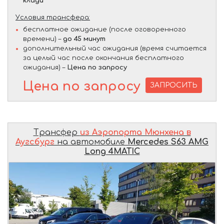
клади
Условия трансфера:
бесплатное ожидание (после оговоренного
времени) –
до 45 минут
дополнительный час ожидания (время считается
за целый час после окончания бесплатного
ожидания) –
Цена по запросу
Цена по запросу
ЗАПРОСИТЬ
Трансфер
из Аэропорта Мюнхена в
Аугсбург
на автомобиле
Mercedes S63 AMG
Long 4MATIC