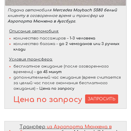
Подача автомобиля
Mercedes Maybach S580 белый
клиенту в оговоренное время и трансфер
из
Аэропорта Мюнхена в Аугсбург
.
Описание автомобиля:
количество пассажиров –
1-3 человека
количество багажа –
до 2 чемоданов или 3 ручных
клади
Условия трансфера:
бесплатное ожидание (после оговоренного
времени) –
до 45 минут
дополнительный час ожидания (время считается
за целый час после окончания бесплатного
ожидания) –
Цена по запросу
Цена по запросу
ЗАПРОСИТЬ
Трансфер
из Аэропорта Мюнхена в