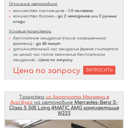
Описание автомобиля:
количество пассажиров –
1-3 человека
количество багажа –
до 2 чемоданов или 3 ручных
клади
Условия трансфера:
бесплатное ожидание (после оговоренного
времени) –
до 45 минут
дополнительный час ожидания (время считается
за целый час после окончания бесплатного
ожидания) –
Цена по запросу
Цена по запросу
ЗАПРОСИТЬ
Трансфер
из Аэропорта Мюнхена в
Аугсбург
на автомобиле
Mercedes-Benz S-
Class S 500 Long 4MATIC AMG комплектация
W223