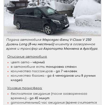
Подача автомобиля
Мерседес-Бенц V-Class V 250
Дизель Long (8-ми местный)
клиенту в оговоренное
время и трансфер
из Аэропорта Мюнхена в Аугсбург
.
Описание автомобиля:
цвет авто –
чёрный
в автомобиле есть:
тонировка стёкол
количество пассажиров –
до 7 человек
количество багажа –
до 6 чемоданов или 8 ручных
кладей
Условия трансфера:
бесплатное ожидание (после оговоренного
времени) –
до 45 минут
дополнительный час ожидания (время считается