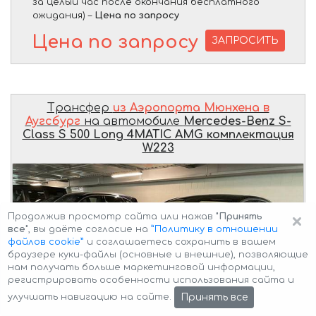
за целый час после окончания бесплатного
ожидания) –
Цена по запросу
Цена по запросу
ЗАПРОСИТЬ
Трансфер
из Аэропорта Мюнхена в
Аугсбург
на автомобиле
Mercedes-Benz S-
Class S 500 Long 4MATIC AMG комплектация
W223
×
Продолжив просмотр сайта или нажав
"Принять
все"
, вы даёте согласие на
”Политику в отношении
файлов cookie”
и соглашаетесь сохранить в вашем
браузере куки-файлы (основные и внешние), позволяющие
нам получать больше маркетинговой информации,
регистрировать особенности использования сайта и
Принять все
улучшать навигацию на сайте.