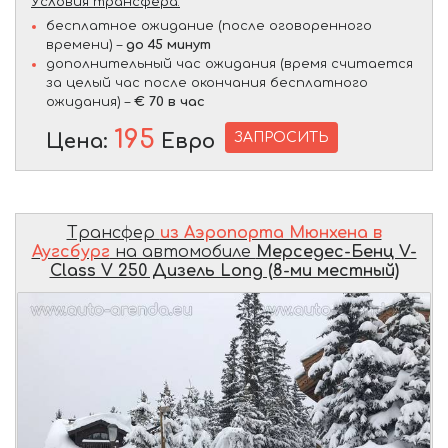
Условия трансфера:
бесплатное ожидание (после оговоренного
времени) –
до 45 минут
дополнительный час ожидания (время считается
за целый час после окончания бесплатного
ожидания) –
€ 70 в час
195
ЗАПРОСИТЬ
Цена:
Евро
Трансфер
из Аэропорта Мюнхена в
Аугсбург
на автомобиле
Мерседес-Бенц V-
Class V 250 Дизель Long (8-ми местный)