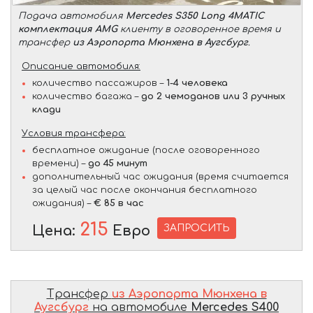
Подача автомобиля
Mercedes S350 Long 4MATIC
комплектация AMG
клиенту в оговоренное время и
трансфер
из Аэропорта Мюнхена в Аугсбург
.
Описание автомобиля:
количество пассажиров –
1-4 человека
количество багажа –
до 2 чемоданов или 3 ручных
клади
Условия трансфера:
бесплатное ожидание (после оговоренного
времени) –
до 45 минут
дополнительный час ожидания (время считается
за целый час после окончания бесплатного
ожидания) –
€ 85 в час
215
ЗАПРОСИТЬ
Цена:
Евро
Трансфер
из Аэропорта Мюнхена в
Аугсбург
на автомобиле
Mercedes S400