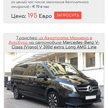
за целый час после окончания бесплатного
ожидания) –
€ 70 в час
195
ЗАПРОСИТЬ
Цена:
Евро
Трансфер
из Аэропорта Мюнхена в
Аугсбург
на автомобиле
Mercedes-Benz V-
Class (Viano) V 300d extra Long AMG Line