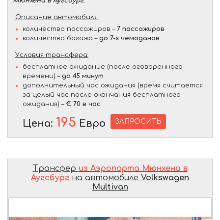
Мюнхена в Аугсбург
.
Описание автомобиля:
количество пассажиров –
7 пассажиров
количество багажа –
до 7-х чемоданов
Условия трансфера:
бесплатное ожидание (после оговоренного
времени) –
до 45 минут
дополнительный час ожидания (время считается
за целый час после окончания бесплатного
ожидания) –
€ 70 в час
195
ЗАПРОСИТЬ
Цена:
Евро
Трансфер
из Аэропорта Мюнхена в
Аугсбург
на автомобиле
Volkswagen
Multivan