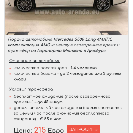
Подача автомобиля
Mercedes S500 Long 4MATIC
комплектация AMG
клиенту в оговоренное время и
трансфер
из Аэропорта Мюнхена в Аугсбург
.
Описание автомобиля:
количество пассажиров –
1-4 человека
количество багажа –
до 2 чемоданов или 3 ручных
клади
Условия трансфера:
бесплатное ожидание (после оговоренного
времени) –
до 45 минут
дополнительный час ожидания (время считается
за целый час после окончания бесплатного
ожидания) –
€ 85 в час
215
ЗАПРОСИТЬ
Цена:
Евро