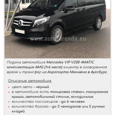
Подача автомобиля
Mercedes VIP V250 4MATIC
комплектация AMG (1+6 мест)
клиенту в оговоренное
время и трансфер
из Аэропорта Мюнхена в Аугсбург
.
Описание автомобиля:
цвет авто –
чёрный
в автомобиле есть:
тонировка стёкол, панорамная
крыша, автомобильный столик, холодильник
количество пассажиров –
до 6 человек
количество багажа –
до 3 чемоданов или 5 ручных
кладей