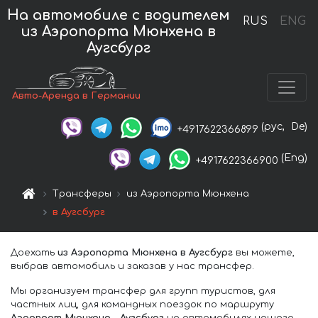
На автомобиле с водителем
RUS
ENG
из Аэропорта Мюнхена в
Аугсбург
Авто-Аренда в Германии
(рус,
De)
+4917622366899
(Eng)
+4917622366900
Трансферы
из Аэропорта Мюнхена
в Аугсбург
Доехать
из Аэропорта Мюнхена в Аугсбург
вы можете,
выбрав автомобиль и заказав у нас трансфер.
Мы организуем трансфер для групп туристов, для
частных лиц, для командных поездок по маршруту
Аэропорт Мюнхена – Аугсбург
на автомобилях нашего