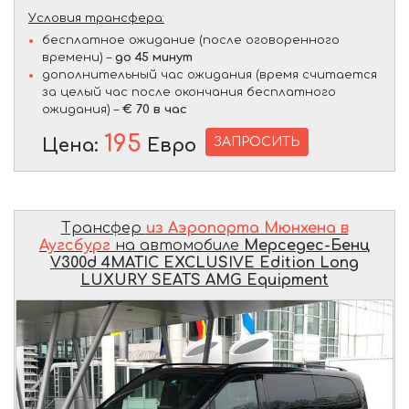
Условия трансфера:
бесплатное ожидание (после оговоренного
времени) –
до 45 минут
дополнительный час ожидания (время считается
за целый час после окончания бесплатного
ожидания) –
€ 70 в час
195
ЗАПРОСИТЬ
Цена:
Евро
Трансфер
из Аэропорта Мюнхена в
Аугсбург
на автомобиле
Мерседес-Бенц
V300d 4MATIC EXCLUSIVE Edition Long
LUXURY SEATS AMG Equipment