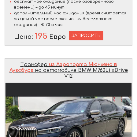
бесплатное ожидание (после оговоренного
времени) –
до 45 минут
дополнительный час ожидания (время считается
за целый час после окончания бесплатного
ожидания) –
€ 70 в час
195
ЗАПРОСИТЬ
Цена:
Евро
Трансфер
из Аэропорта Мюнхена в
Аугсбург
на автомобиле
BMW M760Li xDrive
V12