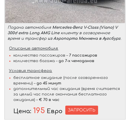
Подача автомобиля
Mercedes-Benz V-Class (Viano) V
300d extra Long AMG Line
клиенту в оговоренное
время и трансфер
из Аэропорта Мюнхена в Аугсбург
.
Описание автомобиля:
количество пассажиров –
7 пассажиров
количество багажа –
до 7-х чемоданов
Условия трансфера:
бесплатное ожидание (после оговоренного
времени) –
до 45 минут
дополнительный час ожидания (время считается
за целый час после окончания бесплатного
ожидания) –
€ 70 в час
195
ЗАПРОСИТЬ
Цена:
Евро