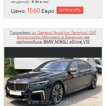
ожидания) –
€ 84 в час
1560
ЗАПРОСИТЬ
Цена:
Евро
Трансфер
из General Aviation Terminal GAT
Аэропорта Мюнхена в Венецию
на
автомобиле
BMW M760Li xDrive V12