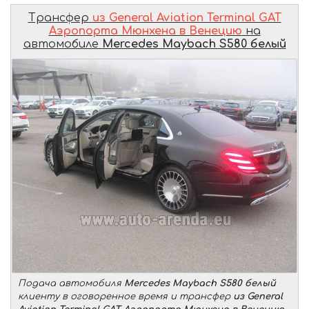
Трансфер
из General Aviation Terminal GAT
Аэропорта Мюнхена в Венецию
на
автомобиле
Mercedes Maybach S580 белый
Подача автомобиля
Mercedes Maybach S580 белый
клиенту в оговоренное время и трансфер
из General