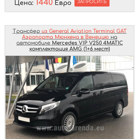
1440
ЗАПРОСИТЬ
Цена:
Евро
Трансфер
из General Aviation Terminal GAT
Аэропорта Мюнхена в Венецию
на
автомобиле
Mercedes VIP V250 4MATIC
комплектация AMG (1+6 мест)