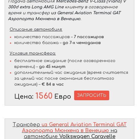
Подача автомобиля
Mercedes-Benz V-Class (Viano) V
300d extra Long AMG Line
клиенту в оговоренное
время и трансфер
из General Aviation Terminal GAT
Аэропорта Мюнхена в Венецию
.
Описание автомобиля:
количество пассажиров –
7 пассажиров
количество багажа –
до 7-х чемоданов
Условия трансфера:
бесплатное ожидание (после оговоренного
времени) –
до 45 минут
дополнительный час ожидания (время считается
за целый час после окончания бесплатного
ожидания) –
€ 84 в час
1560
ЗАПРОСИТЬ
Цена:
Евро
Трансфер
из General Aviation Terminal GAT
Аэропорта Мюнхена в Венецию
на
автомобиле
Volkswagen Caravelle