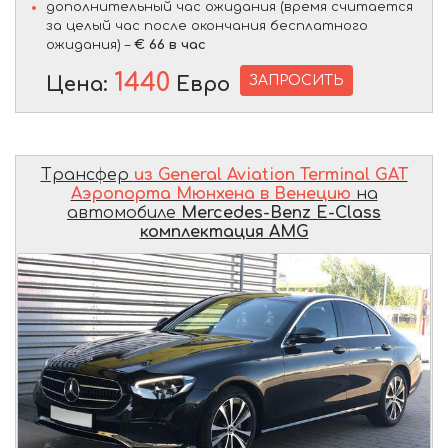
дополнительный час ожидания (время считается
за целый час после окончания бесплатного
ожидания) –
€ 66 в час
1440
ЗАПРОСИТЬ
Цена:
Евро
Трансфер
из General Aviation Terminal GAT
Аэропорта Мюнхена в Венецию
на
автомобиле
Mercedes-Benz E-Class
комплектация AMG