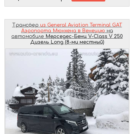
Трансфер
из General Aviation Terminal GAT
Аэропорта Мюнхена в Венецию
на
автомобиле
Мерседес-Бенц V-Class V 250
Дизель Long (8-ми местный)