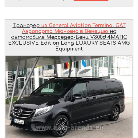
Трансфер
из General Aviation Terminal GAT
Аэропорта Мюнхена в Венецию
на
автомобиле
Мерседес-Бенц V300d 4MATIC
EXCLUSIVE Edition Long LUXURY SEATS AMG
Equipment