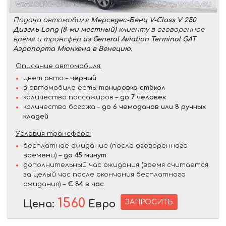
Подача автомобиля
Мерседес-Бенц V-Class V 250
Дизель Long (8-ми местный)
клиенту в оговоренное
время и трансфер
из General Aviation Terminal GAT
Аэропорта Мюнхена в Венецию
.
Описание автомобиля:
цвет авто –
чёрный
в автомобиле есть:
тонировка стёкол
количество пассажиров –
до 7 человек
количество багажа –
до 6 чемоданов или 8 ручных
кладей
Условия трансфера:
бесплатное ожидание (после оговоренного
времени) –
до 45 минут
дополнительный час ожидания (время считается
за целый час после окончания бесплатного
ожидания) –
€ 84 в час
1560
ЗАПРОСИТЬ
Цена:
Евро