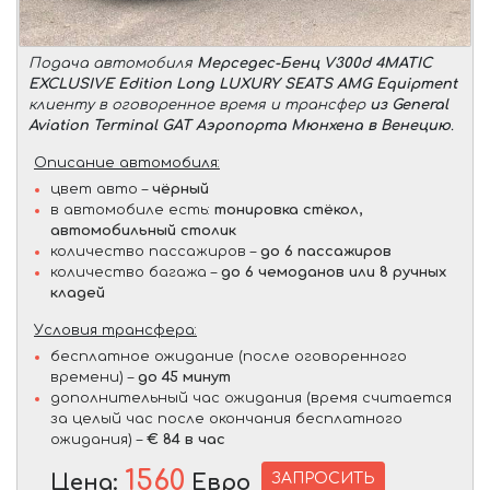
Подача автомобиля
Мерседес-Бенц V300d 4MATIC
EXCLUSIVE Edition Long LUXURY SEATS AMG Equipment
клиенту в оговоренное время и трансфер
из General
Aviation Terminal GAT Аэропорта Мюнхена в Венецию
.
Описание автомобиля:
цвет авто –
чёрный
в автомобиле есть:
тонировка стёкол,
автомобильный столик
количество пассажиров –
до 6 пассажиров
количество багажа –
до 6 чемоданов или 8 ручных
кладей
Условия трансфера:
бесплатное ожидание (после оговоренного
времени) –
до 45 минут
дополнительный час ожидания (время считается
за целый час после окончания бесплатного
ожидания) –
€ 84 в час
1560
ЗАПРОСИТЬ
Цена:
Евро