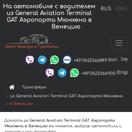
На автомобиле с водителем
RUS
ENG
из General Aviation Terminal
GAT Аэропорта Мюнхена в
Венецию
Авто-Аренда в Германии
(рус,
De)
+4917622366899
(Eng)
+4917622366900
Трансферы
из General Aviation Terminal GAT Аэропорта Мюнхена
в Венецию
Доехать
из General Aviation Terminal GAT Аэропорта
Мюнхена в Венецию
вы можете, выбрав автомобиль и
заказав у нас трансфер.