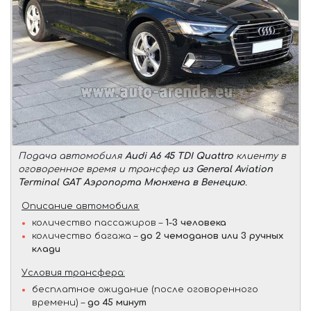
Подача автомобиля
Audi A6 45 TDI Quattro
клиенту в
оговоренное время и трансфер
из General Aviation
Terminal GAT Аэропорта Мюнхена в Венецию
.
Описание автомобиля:
количество пассажиров –
1-3 человека
количество багажа –
до 2 чемоданов или 3 ручных
клади
Условия трансфера:
бесплатное ожидание (после оговоренного
времени) –
до 45 минут