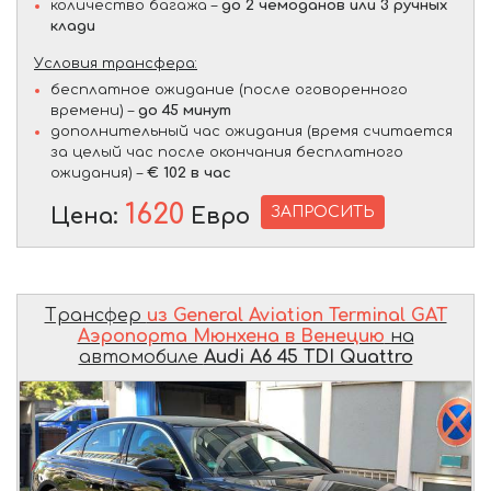
количество багажа –
до 2 чемоданов или 3 ручных
клади
Условия трансфера:
бесплатное ожидание (после оговоренного
времени) –
до 45 минут
дополнительный час ожидания (время считается
за целый час после окончания бесплатного
ожидания) –
€ 102 в час
1620
ЗАПРОСИТЬ
Цена:
Евро
Трансфер
из General Aviation Terminal GAT
Аэропорта Мюнхена в Венецию
на
автомобиле
Audi A6 45 TDI Quattro