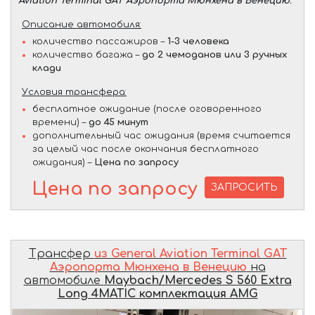
Aviation Terminal GAT Аэропорта Мюнхена в Венецию
.
Описание автомобиля:
количество пассажиров –
1-3 человека
количество багажа –
до 2 чемоданов или 3 ручных
клади
Условия трансфера:
бесплатное ожидание (после оговоренного
времени) –
до 45 минут
дополнительный час ожидания (время считается
за целый час после окончания бесплатного
ожидания) –
Цена по запросу
Цена по запросу
ЗАПРОСИТЬ
Трансфер
из General Aviation Terminal GAT
Аэропорта Мюнхена в Венецию
на
автомобиле
Maybach/Mercedes S 560 Extra
Long 4MATIC комплектация AMG