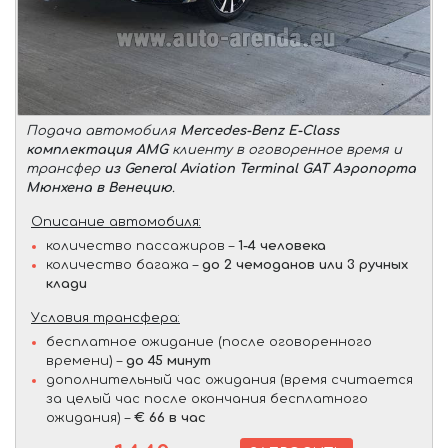
Подача автомобиля
Mercedes-Benz E-Class
комплектация AMG
клиенту в оговоренное время и
трансфер
из General Aviation Terminal GAT Аэропорта
Мюнхена в Венецию
.
Описание автомобиля:
количество пассажиров –
1-4 человека
количество багажа –
до 2 чемоданов или 3 ручных
клади
Условия трансфера:
бесплатное ожидание (после оговоренного
времени) –
до 45 минут
дополнительный час ожидания (время считается
за целый час после окончания бесплатного
ожидания) –
€ 66 в час