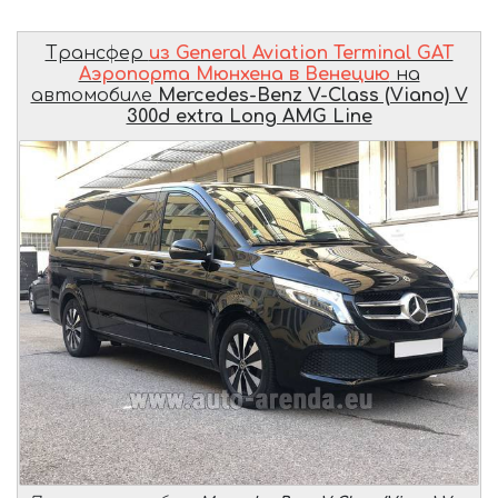
Трансфер
из General Aviation Terminal GAT
Аэропорта Мюнхена в Венецию
на
автомобиле
Mercedes-Benz V-Class (Viano) V
300d extra Long AMG Line