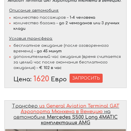
Aviation Terminal GAT Аэропорта Мюнхена в Венецию
.
Описание автомобиля:
количество пассажиров –
1-4 человека
количество багажа –
до 2 чемоданов или 3 ручных
клади
Условия трансфера:
бесплатное ожидание (после оговоренного
времени) –
до 45 минут
дополнительный час ожидания (время считается
за целый час после окончания бесплатного
ожидания) –
€ 102 в час
1620
ЗАПРОСИТЬ
Цена:
Евро
Трансфер
из General Aviation Terminal GAT
Аэропорта Мюнхена в Венецию
на
автомобиле
Mercedes S500 Long 4MATIC
комплектация AMG