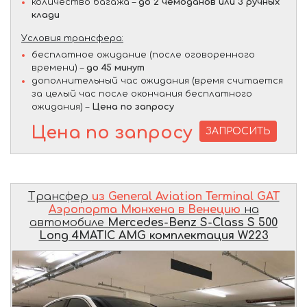
количество багажа –
до 2 чемоданов или 3 ручных
клади
Условия трансфера:
бесплатное ожидание (после оговоренного
времени) –
до 45 минут
дополнительный час ожидания (время считается
за целый час после окончания бесплатного
ожидания) –
Цена по запросу
Цена по запросу
ЗАПРОСИТЬ
Трансфер
из General Aviation Terminal GAT
Аэропорта Мюнхена в Венецию
на
автомобиле
Mercedes-Benz S-Class S 500
Long 4MATIC AMG комплектация W223