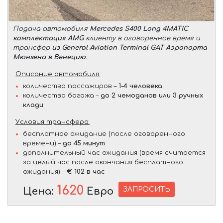
Подача автомобиля
Mercedes S400 Long 4MATIC
комплектация AMG
клиенту в оговоренное время и
трансфер
из General Aviation Terminal GAT Аэропорта
Мюнхена в Венецию
.
Описание автомобиля:
количество пассажиров –
1-4 человека
количество багажа –
до 2 чемоданов или 3 ручных
клади
Условия трансфера:
бесплатное ожидание (после оговоренного
времени) –
до 45 минут
дополнительный час ожидания (время считается
за целый час после окончания бесплатного
ожидания) –
€ 102 в час
1620
ЗАПРОСИТЬ
Цена:
Евро