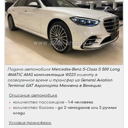
Подача автомобиля
Mercedes-Benz S-Class S 500 Long
4MATIC AMG комплектация W223
клиенту в
оговоренное время и трансфер
из General Aviation
Terminal GAT Аэропорта Мюнхена в Венецию
.
Описание автомобиля:
количество пассажиров –
1-4 человека
количество багажа –
до 2 чемоданов или 3 ручных
клади
Условия трансфера: