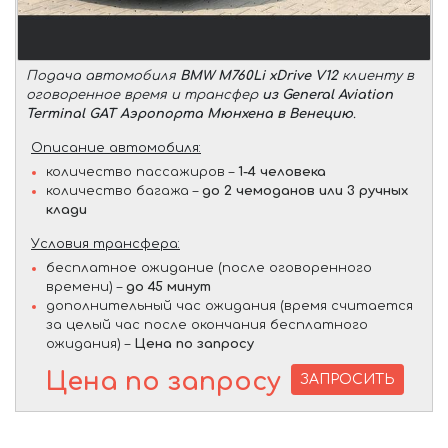
Подача автомобиля
BMW M760Li xDrive V12
клиенту в
оговоренное время и трансфер
из General Aviation
Terminal GAT Аэропорта Мюнхена в Венецию
.
Описание автомобиля:
количество пассажиров –
1-4 человека
количество багажа –
до 2 чемоданов или 3 ручных
клади
Условия трансфера:
бесплатное ожидание (после оговоренного
времени) –
до 45 минут
дополнительный час ожидания (время считается
за целый час после окончания бесплатного
ожидания) –
Цена по запросу
Цена по запросу
ЗАПРОСИТЬ