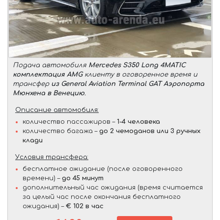
Подача автомобиля
Mercedes S350 Long 4MATIC
комплектация AMG
клиенту в оговоренное время и
трансфер
из General Aviation Terminal GAT Аэропорта
Мюнхена в Венецию
.
Описание автомобиля:
количество пассажиров –
1-4 человека
количество багажа –
до 2 чемоданов или 3 ручных
клади
Условия трансфера:
бесплатное ожидание (после оговоренного
времени) –
до 45 минут
дополнительный час ожидания (время считается
за целый час после окончания бесплатного
ожидания) –
€ 102 в час