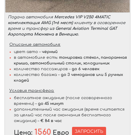
Подача автомобиля
Mercedes VIP V250 4MATIC
комплектация AMG (1+6 мест)
клиенту в оговоренное
время и трансфер
из General Aviation Terminal GAT
Аэропорта Мюнхена в Венецию
.
Описание автомобиля:
цвет авто –
чёрный
в автомобиле есть:
тонировка стёкол, панорамная
крыша, автомобильный столик, холодильник
количество пассажиров –
до 6 человек
количество багажа –
до 3 чемоданов или 5 ручных
кладей
Условия трансфера:
бесплатное ожидание (после оговоренного
времени) –
до 45 минут
дополнительный час ожидания (время считается
за целый час после окончания бесплатного
ожидания) –
€ 84 в час
1560
ЗАПРОСИТЬ
Цена:
Евро