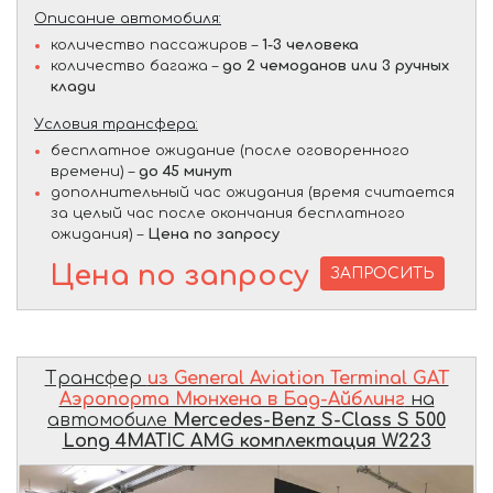
Описание автомобиля:
количество пассажиров –
1-3 человека
количество багажа –
до 2 чемоданов или 3 ручных
клади
Условия трансфера:
бесплатное ожидание (после оговоренного
времени) –
до 45 минут
дополнительный час ожидания (время считается
за целый час после окончания бесплатного
ожидания) –
Цена по запросу
Цена по запросу
ЗАПРОСИТЬ
Трансфер
из General Aviation Terminal GAT
Аэропорта Мюнхена в Бад-Айблинг
на
автомобиле
Mercedes-Benz S-Class S 500
Long 4MATIC AMG комплектация W223