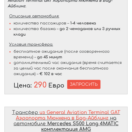
Aviation Terminal GAT Аэропорта Мюнхена в Бад-
Айблинг
.
Описание автомобиля:
количество пассажиров –
1-4 человека
количество багажа –
до 2 чемоданов или 3 ручных
клади
Условия трансфера:
бесплатное ожидание (после оговоренного
времени) –
до 45 минут
дополнительный час ожидания (время считается
за целый час после окончания бесплатного
ожидания) –
€ 102 в час
290
ЗАПРОСИТЬ
Цена:
Евро
Трансфер
из General Aviation Terminal GAT
Аэропорта Мюнхена в Бад-Айблинг
на
автомобиле
Mercedes S500 Long 4MATIC
комплектация AMG