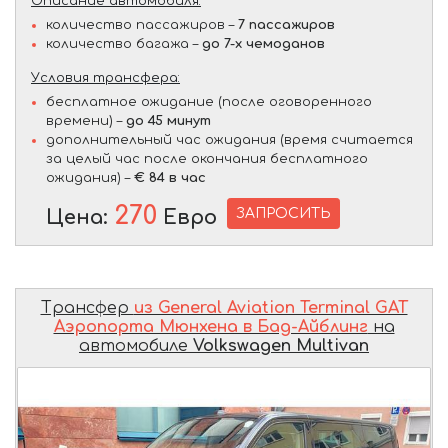
Описание автомобиля:
количество пассажиров –
7 пассажиров
количество багажа –
до 7-х чемоданов
Условия трансфера:
бесплатное ожидание (после оговоренного
времени) –
до 45 минут
дополнительный час ожидания (время считается
за целый час после окончания бесплатного
ожидания) –
€ 84 в час
270
ЗАПРОСИТЬ
Цена:
Евро
Трансфер
из General Aviation Terminal GAT
Аэропорта Мюнхена в Бад-Айблинг
на
автомобиле
Volkswagen Multivan