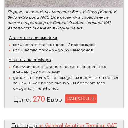
Подача автомобиля
Mercedes-Benz V-Class (Viano) V
300d extra Long AMG Line
клиенту в оговоренное
время и трансфер
из General Aviation Terminal GAT
Аэропорта Мюнхена в Бад-Айблинг
.
Описание автомобиля:
количество пассажиров –
7 пассажиров
количество багажа –
до 7-х чемоданов
Условия трансфера:
бесплатное ожидание (после оговоренного
времени) –
до 45 минут
дополнительный час ожидания (время считается
за целый час после окончания бесплатного
ожидания) –
€ 84 в час
270
ЗАПРОСИТЬ
Цена:
Евро
Трансфер
из General Aviation Terminal GAT