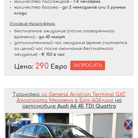
количество пассажиров –
1-4 человека
количество багажа –
до 2 чемоданов или 3 ручных
клади
Условия трансфера:
бесплатное ожидание (после оговоренного
времени) –
до 45 минут
дополнительный час ожидания (время считается
за целый час после окончания бесплатного
ожидания) –
€ 102 в час
290
ЗАПРОСИТЬ
Цена:
Евро
Трансфер
из General Aviation Terminal GAT
Аэропорта Мюнхена в Бад-Айблинг
на
автомобиле
Audi A6 45 TDI Quattro