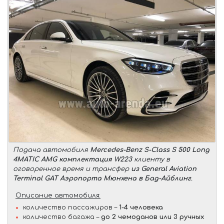
Подача автомобиля
Mercedes-Benz S-Class S 500 Long
4MATIC AMG комплектация W223
клиенту в
оговоренное время и трансфер
из General Aviation
Terminal GAT Аэропорта Мюнхена в Бад-Айблинг
.
Описание автомобиля:
количество пассажиров –
1-4 человека
количество багажа –
до 2 чемоданов или 3 ручных