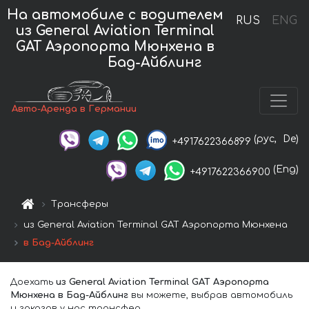
На автомобиле с водителем
RUS
ENG
из General Aviation Terminal
GAT Аэропорта Мюнхена в
Бад-Айблинг
Авто-Аренда в Германии
(рус,
De)
+4917622366899
(Eng)
+4917622366900
Трансферы
из General Aviation Terminal GAT Аэропорта Мюнхена
в Бад-Айблинг
Доехать
из General Aviation Terminal GAT Аэропорта
Мюнхена в Бад-Айблинг
вы можете, выбрав автомобиль
и заказав у нас трансфер.