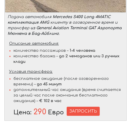
Подача автомобиля
Mercedes S400 Long 4MATIC
комплектация AMG
клиенту в оговоренное время и
трансфер
из General Aviation Terminal GAT Аэропорта
Мюнхена в Бад-Айблинг
.
Описание автомобиля:
количество пассажиров –
1-4 человека
количество багажа –
до 2 чемоданов или 3 ручных
клади
Условия трансфера:
бесплатное ожидание (после оговоренного
времени) –
до 45 минут
дополнительный час ожидания (время считается
за целый час после окончания бесплатного
ожидания) –
€ 102 в час
290
ЗАПРОСИТЬ
Цена:
Евро