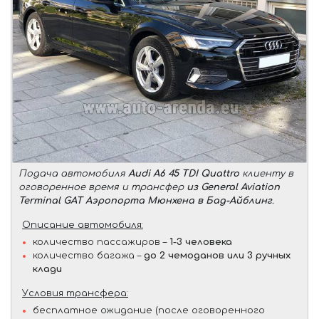
Подача автомобиля
Audi A6 45 TDI Quattro
клиенту в
оговоренное время и трансфер
из General Aviation
Terminal GAT Аэропорта Мюнхена в Бад-Айблинг
.
Описание автомобиля:
количество пассажиров –
1-3 человека
количество багажа –
до 2 чемоданов или 3 ручных
клади
Условия трансфера:
бесплатное ожидание (после оговоренного