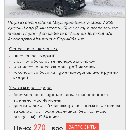
Подача автомобиля
Мерседес-Бенц V-Class V 250
Дизель Long (8-ми местный)
клиенту в оговоренное
время и трансфер
из General Aviation Terminal GAT
Аэропорта Мюнхена в Бад-Айблинг
.
Описание автомобиля:
цвет авто –
чёрный
в автомобиле есть:
тонировка стёкол
количество пассажиров –
до 7 человек
количество багажа –
до 6 чемоданов или 8 ручных
кладей
Условия трансфера:
бесплатное ожидание (после оговоренного
времени) –
до 45 минут
дополнительный час ожидания (время считается
за целый час после окончания бесплатного
ожидания) –
€ 84 в час
270
ЗАПРОСИТЬ
Цена:
Евро