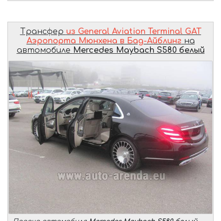
Трансфер
из General Aviation Terminal GAT
Аэропорта Мюнхена в Бад-Айблинг
на
автомобиле
Mercedes Maybach S580 белый