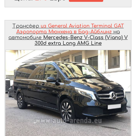
Трансфер
из General Aviation Terminal GAT
Аэропорта Мюнхена в Бад-Айблинг
на
автомобиле
Mercedes-Benz V-Class (Viano) V
300d extra Long AMG Line