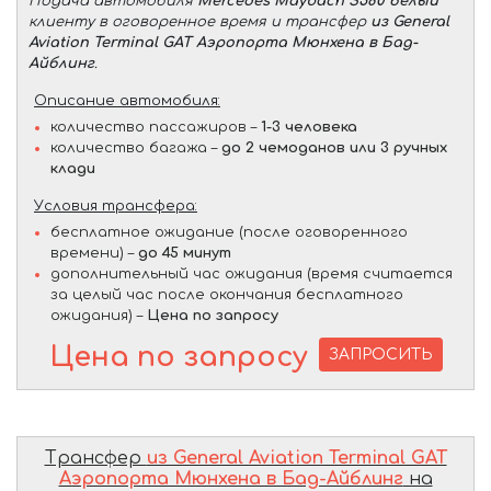
Подача автомобиля
Mercedes Maybach S580 белый
клиенту в оговоренное время и трансфер
из General
Aviation Terminal GAT Аэропорта Мюнхена в Бад-
Айблинг
.
Описание автомобиля:
количество пассажиров –
1-3 человека
количество багажа –
до 2 чемоданов или 3 ручных
клади
Условия трансфера:
бесплатное ожидание (после оговоренного
времени) –
до 45 минут
дополнительный час ожидания (время считается
за целый час после окончания бесплатного
ожидания) –
Цена по запросу
Цена по запросу
ЗАПРОСИТЬ
Трансфер
из General Aviation Terminal GAT
Аэропорта Мюнхена в Бад-Айблинг
на