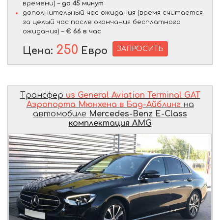
времени) –
до 45 минут
дополнительный час ожидания (время считается
за целый час после окончания бесплатного
ожидания) –
€ 66 в час
250
ЗАПРОСИТЬ
Цена:
Евро
Трансфер
из General Aviation Terminal GAT
Аэропорта Мюнхена в Бад-Айблинг
на
автомобиле
Mercedes-Benz E-Class
комплектация AMG