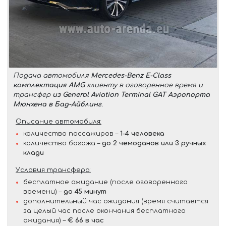
Подача автомобиля
Mercedes-Benz E-Class
комплектация AMG
клиенту в оговоренное время и
трансфер
из General Aviation Terminal GAT Аэропорта
Мюнхена в Бад-Айблинг
.
Описание автомобиля:
количество пассажиров –
1-4 человека
количество багажа –
до 2 чемоданов или 3 ручных
клади
Условия трансфера:
бесплатное ожидание (после оговоренного
времени) –
до 45 минут
дополнительный час ожидания (время считается
за целый час после окончания бесплатного
ожидания) –
€ 66 в час