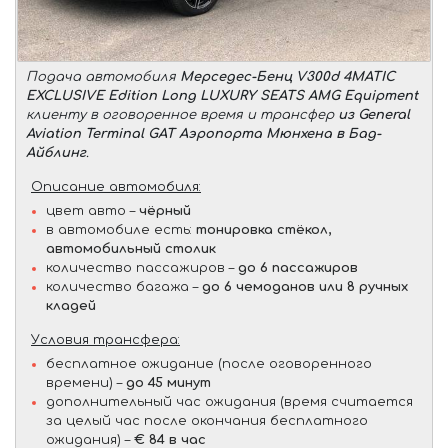
Подача автомобиля
Мерседес-Бенц V300d 4MATIC
EXCLUSIVE Edition Long LUXURY SEATS AMG Equipment
клиенту в оговоренное время и трансфер
из General
Aviation Terminal GAT Аэропорта Мюнхена в Бад-
Айблинг
.
Описание автомобиля:
цвет авто –
чёрный
в автомобиле есть:
тонировка стёкол,
автомобильный столик
количество пассажиров –
до 6 пассажиров
количество багажа –
до 6 чемоданов или 8 ручных
кладей
Условия трансфера:
бесплатное ожидание (после оговоренного
времени) –
до 45 минут
дополнительный час ожидания (время считается
за целый час после окончания бесплатного
ожидания) –
€ 84 в час