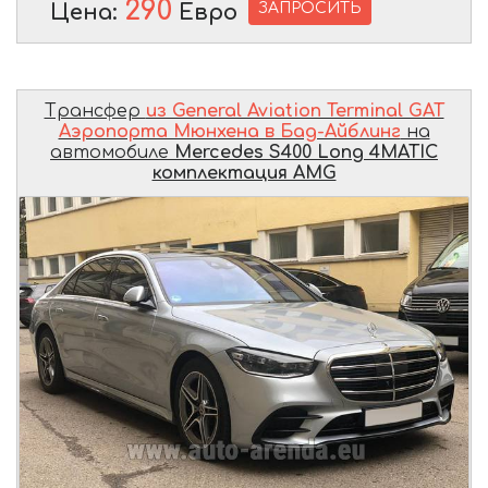
290
ЗАПРОСИТЬ
Цена:
Евро
Трансфер
из General Aviation Terminal GAT
Аэропорта Мюнхена в Бад-Айблинг
на
автомобиле
Mercedes S400 Long 4MATIC
комплектация AMG