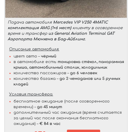
Подача автомобиля
Mercedes VIP V250 4MATIC
комплектация AMG (1+6 мест)
клиенту в оговоренное
время и трансфер
из General Aviation Terminal GAT
Аэропорта Мюнхена в Бад-Айблинг
.
Описание автомобиля:
цвет авто –
чёрный
в автомобиле есть:
тонировка стёкол, панорамная
крыша, автомобильный столик, холодильник
количество пассажиров –
до 6 человек
количество багажа –
до 3 чемоданов или 5 ручных
кладей
Условия трансфера:
бесплатное ожидание (после оговоренного
времени) –
до 45 минут
дополнительный час ожидания (время считается
за целый час после окончания бесплатного
ожидания) –
€ 84 в час