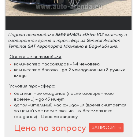
Подача автомобиля
BMW M760Li xDrive V12
клиенту в
оговоренное время и трансфер
из General Aviation
Terminal GAT Аэропорта Мюнхена в Бад-Айблинг
.
Описание автомобиля:
количество пассажиров –
1-4 человека
количество багажа –
до 2 чемоданов или 3 ручных
клади
Условия трансфера:
бесплатное ожидание (после оговоренного
времени) –
до 45 минут
дополнительный час ожидания (время считается
за целый час после окончания бесплатного
ожидания) –
Цена по запросу
Цена по запросу
ЗАПРОСИТЬ