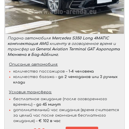
Подача автомобиля
Mercedes S350 Long 4MATIC
комплектация AMG
клиенту в оговоренное время и
трансфер
из General Aviation Terminal GAT Аэропорта
Мюнхена в Бад-Айблинг
.
Описание автомобиля:
количество пассажиров –
1-4 человека
количество багажа –
до 2 чемоданов или 3 ручных
клади
Условия трансфера:
бесплатное ожидание (после оговоренного
времени) –
до 45 минут
дополнительный час ожидания (время считается
за целый час после окончания бесплатного
ожидания) –
€ 102 в час