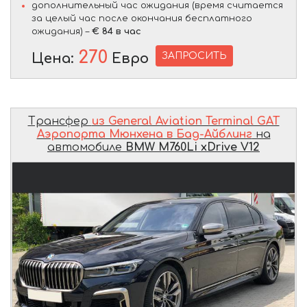
дополнительный час ожидания (время считается
за целый час после окончания бесплатного
ожидания) –
€ 84 в час
270
ЗАПРОСИТЬ
Цена:
Евро
Трансфер
из General Aviation Terminal GAT
Аэропорта Мюнхена в Бад-Айблинг
на
автомобиле
BMW M760Li xDrive V12