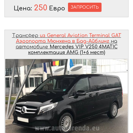
250
ЗАПРОСИТЬ
Цена:
Евро
Трансфер
из General Aviation Terminal GAT
Аэропорта Мюнхена в Бад-Айблинг
на
автомобиле
Mercedes VIP V250 4MATIC
комплектация AMG (1+6 мест)