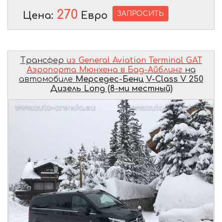
270
ЗАПРОСИТЬ
Цена:
Евро
Трансфер
из General Aviation Terminal GAT
Аэропорта Мюнхена в Бад-Айблинг
на
автомобиле
Мерседес-Бенц V-Class V 250
Дизель Long (8-ми местный)