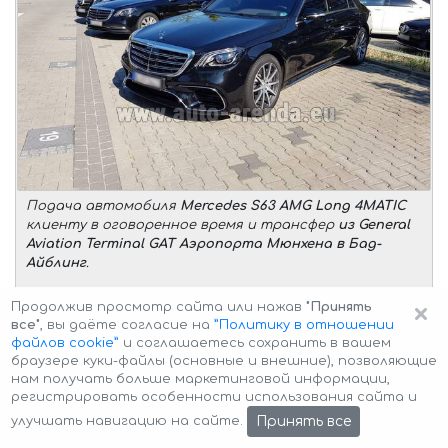
Подача автомобиля
Mercedes S63 AMG Long 4MATIC
клиенту в оговоренное время и трансфер
из General
Aviation Terminal GAT Аэропорта Мюнхена в Бад-
Айблинг
.
Описание автомобиля:
×
Продолжив просмотр сайта или нажав
"Принять
количество пассажиров –
1-3 человека
все"
, вы даёте согласие на
”Политику в отношении
количество багажа –
до 2 чемоданов или 3 ручных
файлов cookie”
и соглашаетесь сохранить в вашем
клади
браузере куки-файлы (основные и внешние), позволяющие
нам получать больше маркетинговой информации,
Условия трансфера:
регистрировать особенности использования сайта и
бесплатное ожидание (после оговоренного
Принять все
улучшать навигацию на сайте.
времени) –
до 45 минут