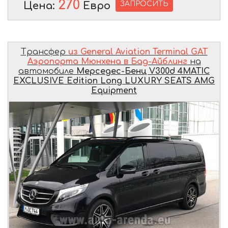
270
ЗАПРОСИТЬ
Цена:
Евро
Трансфер
из General Aviation Terminal GAT
Аэропорта Мюнхена в Бад-Айблинг
на
автомобиле
Мерседес-Бенц V300d 4MATIC
EXCLUSIVE Edition Long LUXURY SEATS AMG
Equipment