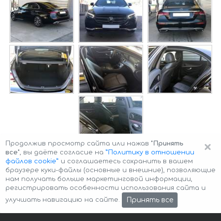
×
Продолжив просмотр сайта или нажав
"Принять
все"
, вы даёте согласие на
”Политику в отношении
файлов cookie”
и соглашаетесь сохранить в вашем
браузере куки-файлы (основные и внешние), позволяющие
нам получать больше маркетинговой информации,
регистрировать особенности использования сайта и
Авторские права © 2026 Авто-Аренда
Cookie Policy
Принять все
улучшать навигацию на сайте.