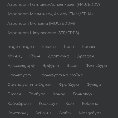
Аэропорт Ганновер-Лангенхаген (HAJ/EDDV)
Аэропорт Мемминген, Альгау (FMM/EDJA)
Аэропорт Мюнхена (MUC/EDDM)
Аэропорт Штутгарта (STR/EDDS)
Баден-Баден
Берлин
Бонн
Бремен
Хемниц
Кёльн
Дортмунд
Дрезден
Дюссельдорф
Эрфурт
Эссен
Фленсбург
Франкфурт
Франкфурт-на-Майне
Франкфурт-на-Одере
Фрайбург
Фульда
Гиссен
Гамбург
Ханау
Ганновер
Хайльбронн
Карлсруэ
Киль
Кобленц
Констанц
Лейпциг
Любек
Магдебург