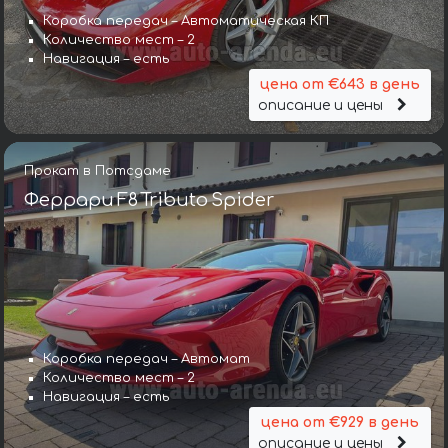
Коробка передач – Автоматическая КП
Количество мест – 2
Навигация – есть
цена от €643 в день
описание и цены
Прокат в Потсдаме
Феррари F8 Tributo Spider
Коробка передач – Автомат
Количество мест – 2
Навигация – есть
цена от €929 в день
описание и цены