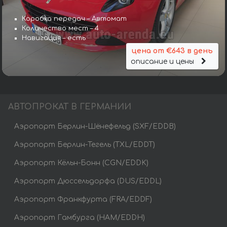
Коробка передач – Автомат
Количество мест – 4
Навигация – есть
цена от €643 в день
описание и цены
АВТОПРОКАТ В ГЕРМАНИИ
Аэропорт Берлин-Шёнефельд (SXF/EDDB)
Аэропорт Берлин-Тегель (TXL/EDDT)
Аэропорт Кёльн-Бонн (CGN/EDDK)
Аэропорт Дюссельдорфа (DUS/EDDL)
Аэропорт Франкфурта (FRA/EDDF)
Аэропорт Гамбурга (HAM/EDDH)