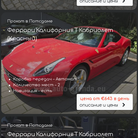
описание и цены
Прокат в Потсдаме
Феррари Калифорния Т Кабриолет
(Красный)
Коробка передач – Автомат
Количество мест – 2
Навигация – есть
цена от €643 в день
описание и цены
Прокат в Потсдаме
Феррари Калифорния Т Кабриолет