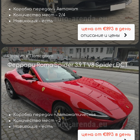
Коробка передач – Автомат
Количество мест – 2/4
Навигация – есть
цена от €893 в день
описание и цены
Прокат в Потсдаме
Феррари Roma Spider 3.9 T V8 Spider DCT
Коробка передач – Автоматическая
Количество мест – 2
Навигация – есть
цена от €893 в день