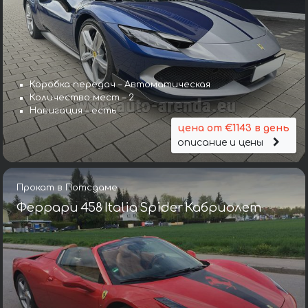
Коробка передач – Автоматическая
Количество мест – 2
Навигация – есть
цена от €1143 в день
описание и цены
Прокат в Потсдаме
Феррари 458 Italia Spider Кабриолет