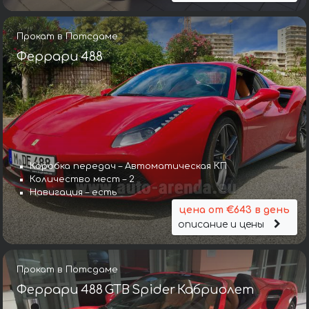
Прокат в Потсдаме
Феррари 488
Коробка передач – Автоматическая КП
Количество мест – 2
Навигация – есть
цена от €643 в день
описание и цены
Прокат в Потсдаме
Феррари 488 GTB Spider Кабриолет