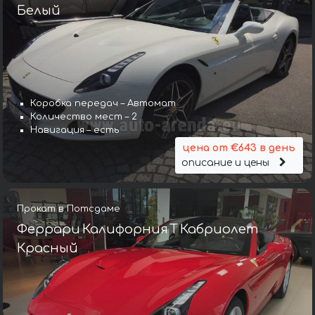
Белый
Коробка передач – Автомат
Количество мест – 2
Навигация – есть
цена от €643 в день
описание и цены
Прокат в Потсдаме
Феррари Калифорния Т Кабриолет
Красный