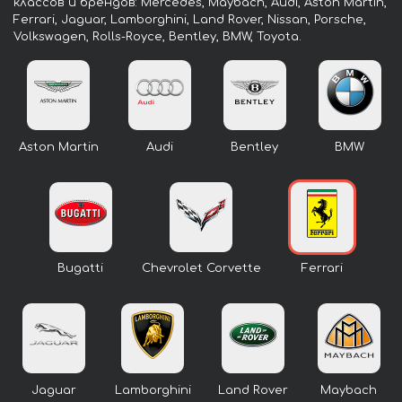
классов и брендов: Mercedes, Maybach, Audi, Aston Martin,
Ferrari, Jaguar, Lamborghini, Land Rover, Nissan, Porsche,
Volkswagen, Rolls-Royce, Bentley, BMW, Toyota.
Aston Martin
Audi
Bentley
BMW
Bugatti
Chevrolet Corvette
Ferrari
Jaguar
Lamborghini
Land Rover
Maybach