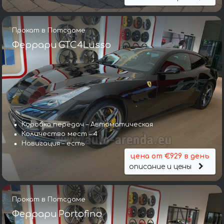
Прокат в Потсдаме
Феррари GTC4Lusso
Коробка передач – Автоматическая
Количество мест – 4
Навигация – есть
цена от €929 в день
описание и цены
Прокат в Потсдаме
Феррари Portofino