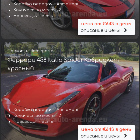
Коробка передач – Автомат
Количество мест – 2
Навигация – есть
цена от €643 в день
описание и цены
Прокат в Потсдаме
Феррари 458 Italia Spider Кабриолет
красный
Коробка передач – Автомат
Количество мест – 2
Навигация – есть
цена от €643 в день
описание и цены