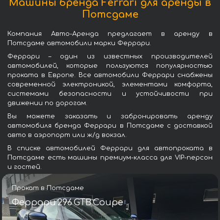
Машины бренда Ferrari для аренды в
Потсдаме
Компания Авто-Аренда предлагает в аренду в
Потсдаме автомобили марки Феррари.
Феррари – один из известных производителей
автомобилей, которые пользуются популярностью
проката в Европе. Все автомобили Феррари снабжены
современной электроникой, элементами комфорта,
системами безопасности и устойчивости при
движении по дорогам.
Вы можете заказать и забронировать аренду
автомобиля бренда Феррари в Потсдаме с доставкой
авто в аэропорт или ж/д вокзал.
В списке автомобилей Феррари для автопроката в
Потсдаме есть машины премиум-класса для VIP-персон
и гостей.
Прокат в Потсдаме
Феррари 296 GTB Coupe