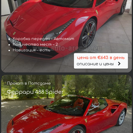
Коробка передач – Автомат
Количество мест – 2
Навигация – есть
цена от €643 в день
описание и цены
Прокат в Потсдаме
Феррари 488 Spider