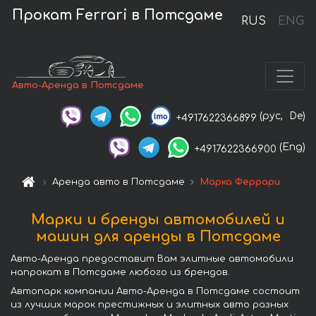
Прокат Ferrari в Потсдаме
RUS
ENG
Авто-Аренда в Потсдаме
(рус,
De)
+4917622366899
(Eng)
+4917622366900
Аренда авто в Потсдаме
Марка Феррари
Марки и бренды автомобилей и
машин для аренды в Потсдаме
Авто-Аренда предоставит Вам элитные автомобили
напрокат в Потсдаме любого из брендов.
Автопарк компании Авто-Аренда в Потсдаме состоит
из лучших марок престижных и элитных авто разных