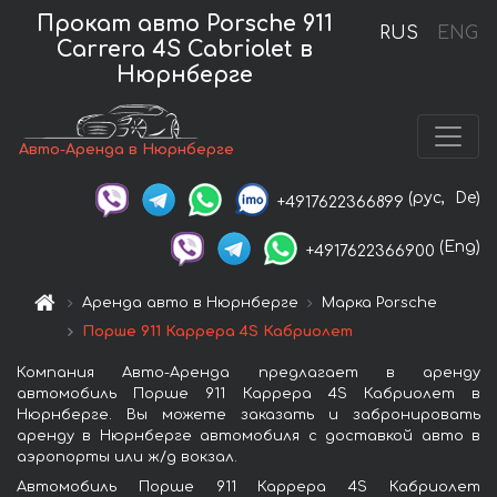
Прокат авто Porsche 911
RUS
ENG
Carrera 4S Cabriolet в
Нюрнберге
Авто-Аренда в Нюрнберге
(рус,
De)
+4917622366899
(Eng)
+4917622366900
Аренда авто в Нюрнберге
Марка Porsche
Порше 911 Каррера 4S Кабриолет
Компания Авто-Аренда предлагает в аренду
автомобиль Порше 911 Каррера 4S Кабриолет в
Нюрнберге. Вы можете заказать и забронировать
аренду в Нюрнберге автомобиля с доставкой авто в
аэропорты или ж/д вокзал.
Автомобиль Порше 911 Каррера 4S Кабриолет