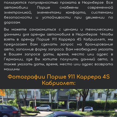
пользуются популярностью проката в Нюрнберге. Все
автомобили Порше снабжены современной
электроникой, элементами комфорта, системами
безопасности и устойчивости при движении по
дорогам.
Вы можете ознакомиться с ценами и техническими
данными для аренды автомобиля в Нюрнберге. Чтобы
взять в аренду Порше 911 Каррера 4S Кабриолет, мы
предлагаем Вам сделать запрос на бронирование
авто, заполнив форму запроса. Вам необходимо указать
в Вашем запросе даты, время, место или адрес в
Германии, где Вы хотите получить данный авто, а
также указать даты, время, место или адрес возврата
машины.
Фотографии Порше 911 Каррера 4S
Кабриолет: