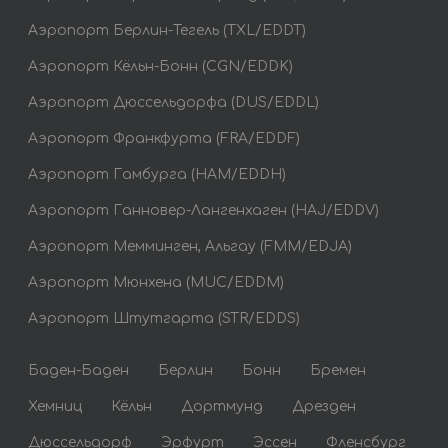
Аэропорт Берлин-Тегель (TXL/EDDT)
Аэропорт Кёльн-Бонн (CGN/EDDK)
Аэропорт Дюссельдорфа (DUS/EDDL)
Аэропорт Франкфурта (FRA/EDDF)
Аэропорт Гамбурга (HAM/EDDH)
Аэропорт Ганновер-Лангенхаген (HAJ/EDDV)
Аэропорт Мемминген, Альгау (FMM/EDJA)
Аэропорт Мюнхена (MUC/EDDM)
Аэропорт Штутгарта (STR/EDDS)
Баден-Баден
Берлин
Бонн
Бремен
Хемниц
Кёльн
Дортмунд
Дрезден
Дюссельдорф
Эрфурт
Эссен
Фленсбург