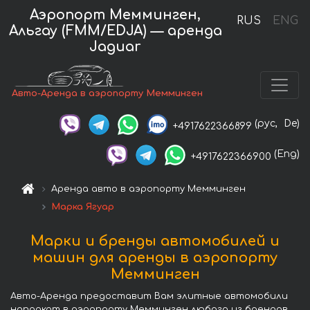
Аэропорт Мемминген,
RUS
ENG
Альгау (FMM/EDJA) — аренда
Jaguar
Авто-Аренда в аэропорту Мемминген
(рус,
De)
+4917622366899
(Eng)
+4917622366900
Аренда авто в аэропорту Мемминген
Марка Ягуар
Марки и бренды автомобилей и
машин для аренды в аэропорту
Мемминген
Авто-Аренда предоставит Вам элитные автомобили
напрокат в аэропорту Мемминген любого из брендов.