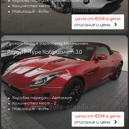
Коробка передач – Автоматическая КП
Количество мест – 2
Навигация – есть
цена от €268 в день
описание и цены
Прокат авто в аэропорту Мемминген
Ягуар F-Type Кабриолет 3.0
Коробка передач – Автомат
Количество мест – 2
Навигация – есть
цена от €268 в день
описание и цены