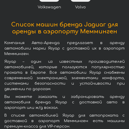
Volkswagen
Volvo
Список машин бренда Jaguar для
аренды в аэропорту Мемминген
Компания Авто-Аренда предлагает в аренду
автомобили марки Ягуар с доставкой их в аэропорт
Мемминген.
Ягуар – один из известных производителей
автомобилей, которые пользуются популярностью
проката в Европе. Все автомобили Ягуар снабжены
современной электроникой, элементами комфорта,
системами безопасности и устойчивости при
движении по дорогам.
Вы можете заказать и забронировать аренду
автомобиля бренда Ягуар с доставкой авто в
аэропорт или ж/д вокзал.
В списке автомобилей Ягуар для автопроката с
доставкой в аэропорт Мемминген есть машины
премиум-класса для VIP-персон.