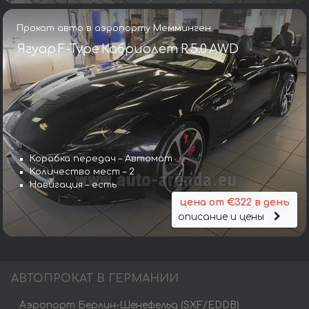
Прокат авто в аэропорту Мемминген
Ягуар F-Type Кабриолет R 5.0 AWD
Коробка передач – Автомат
Количество мест – 2
Навигация – есть
цена от €322 в день
описание и цены
АВТОПРОКАТ В ГЕРМАНИИ
Аэропорт Берлин-Шёнефельд (SXF/EDDB)