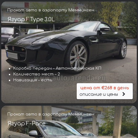
Прокат авто в аэропорту Мемминген
Ягуар F Type 3.0L
Коробка передач – Автоматическая КП
Количество мест – 2
Навигация – есть
цена от €268 в день
описание и цены
Прокат авто в аэропорту Мемминген
Ягуар F-Pace