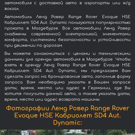
автомобиля с доставкой авто в аэропорты или ж/д
вокзал.
Автомобиль Ленд Ровер Range Rover Evoque HSE
Кабриолет SD4 Aut. Dynamic пользуются популярностью
проката в Магдебурге. Все автомобили Ленд Ровер
снабжены современной электроникой, элементами
комфорта, системами безопасности и устойчивости
при движении по дорогам.
Вы можете ознакомиться с ценами и техническими
данными для аренды автомобиля в Магдебурге. Чтобы
взять в аренду Ленд Ровер Range Rover Evoque HSE
Кабриолет SD4 Aut. Dynamic, мы предлагаем Вам
сделать запрос на бронирование авто, заполнив форму
запроса. Вам необходимо указать в Вашем запросе
даты, время, место или адрес в Германии, где Вы
хотите получить данный авто, а также указать даты,
время, место или адрес возврата машины.
Фотографии Ленд Ровер Range Rover
Evoque HSE Кабриолет SD4 Aut.
Dynamic: