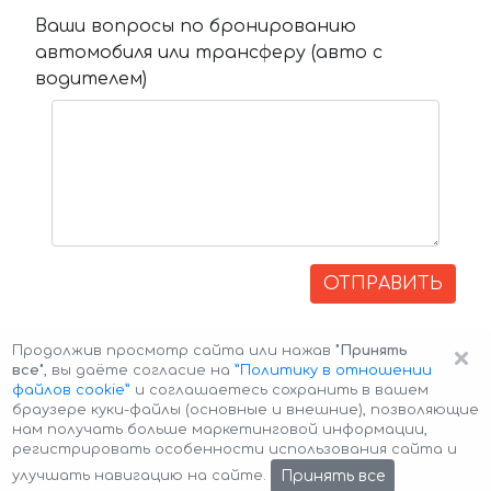
Ваши вопросы по бронированию
автомобиля или трансферу (авто с
водителем)
ОТПРАВИТЬ
×
Продолжив просмотр сайта или нажав
"Принять
все"
, вы даёте согласие на
”Политику в отношении
файлов cookie”
и соглашаетесь сохранить в вашем
браузере куки-файлы (основные и внешние), позволяющие
нам получать больше маркетинговой информации,
регистрировать особенности использования сайта и
Авторские права © 2026 Авто-Аренда
Cookie Policy
Принять все
улучшать навигацию на сайте.