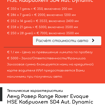
HSE Кабриолет SD4 Aut. Dynamic
€ 350 х 1 день = € 350, включено 200 км
€ 286 х 7 дней = € 2000, включено 1200 км
€ 252 х 14 дней = € 3533, включено 2400 км
€ 238 х 21 день = € 5000, включено 3500 км
€ 250 х 28 дней = € 7000, включено 3500 км
Расчёт стоимости авто
€ 1 / км – Цена за превышение лимита по пробегу
€ 5000 – Залог/Ответственность/Франшиза.
Залоговая сумма блокируется нами на кредитной
карте водителя ИЛИ предоставляется Вами
наличными при получении авто.
Технические характеристики
Ленд Ровер Range Rover Evoque
HSE Кабриолет SD4 Aut. Dynamic