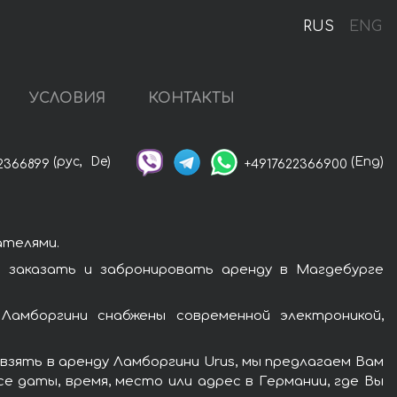
е
RUS
ENG
УСЛОВИЯ
КОНТАКТЫ
(рус,
De)
(Eng)
2366899
+4917622366900
ателями.
 заказать и забронировать аренду в Магдебурге
Ламборгини снабжены современной электроникой,
взять в аренду Ламборгини Urus, мы предлагаем Вам
е даты, время, место или адрес в Германии, где Вы