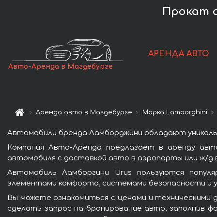
Прокат а
АРЕНДА АВТО
Авто-Аренда в Магдебурге
Аренда авто в Магдебурге
Марка Lamborghini
Автомобили бренда Ламборджини обладают уникаль
Компания Авто-Аренда предлагает в аренду авт
автомобиля с доставкой авто в аэропорты или ж/д в
Автомобиль Ламборгини Urus пользуются популя
элементами комфорта, системами безопасности и у
Вы можете ознакомиться с ценами и техническими д
сделать запрос на бронирование авто, заполнив фо