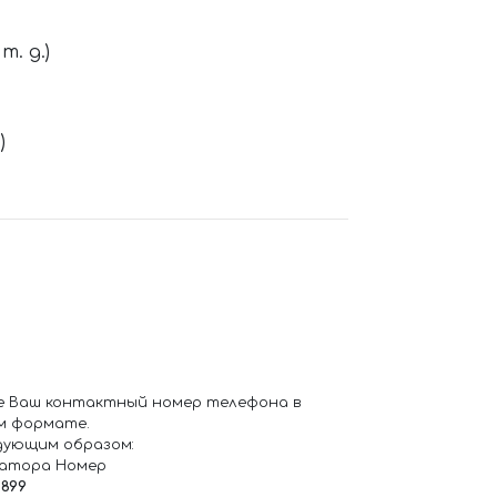
. д.)
)
е Ваш контактный номер телефона в
м формате.
дующим образом:
ратора Номер
6899