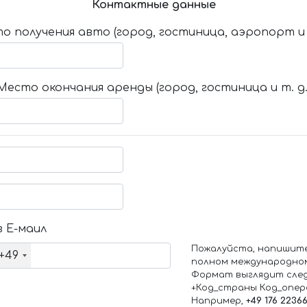
Контактные данные
о получения авто (город, гостиница, аэропорт и т
Место окончания аренды (город, гостиница и т. д.
 Е-маил
Пожалуйста, напишит
+49
полном международно
Формат выглядит сле
+Код_страны Код_опе
Например,
+49 176 2236