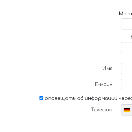
Мест
Имя
Е-маил
оповещать об информации через
Телефон