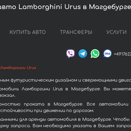
вто Lamborghini Urus в Магдебург
КУПИТЬ АВТО
ТРАНСФЕРЫ
УСЛУГИ
+491762
Ламборгини Urus
ным футуристическим дизайном и сверхмощными двиг
омобиль Ламборгини Urus в Магдебурге. Вы можете
окзал.
рностью проката в Магдебурге. Все автомобили 
стойчивости при движении по дорогам.
анными для аренды автомобиля в Магдебурге. Чтобы 
рму запроса. Вам необходимо указать в Вашем запрос