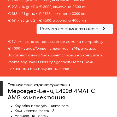
€ 286 х 7 дней = € 2000, включено 1500 км
€ 215 х 14 дней = € 3000, включено 2500 км
€ 185 х 21 день = € 3875, включено 3300 км
€ 161 х 28 дней = € 4500, включено 4000 км
Расчёт стоимости авто
€ 1 / км – Цена за превышение лимита по пробегу
€ 4000 – Залог/Ответственность/Франшиза.
Залоговая сумма блокируется нами на кредитной
карте водителя ИЛИ предоставляется Вами
наличными при получении авто.
Технические характеристики
Мерседес-Бенц E400d 4MATIC
AMG комплектация
Коробка передач – Автомат
Количество мест – 5
Навигация – есть