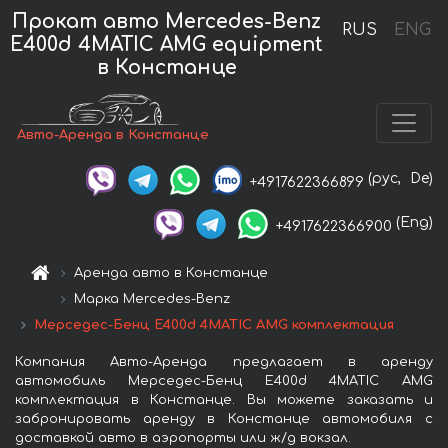
Прокат авто Mercedes-Benz
RUS
ENG
E400d 4MATIC AMG equipment
в Констанце
Авто-Аренда в Констанце
(рус,
De)
+4917622366899
(Eng)
+4917622366900
Аренда авто в Констанце
Марка Mercedes-Benz
Мерседес-Бенц E400d 4MATIC AMG комплектация
Компания Авто-Аренда предлагает в аренду
автомобиль Мерседес-Бенц E400d 4MATIC AMG
комплектация в Констанце. Вы можете заказать и
забронировать аренду в Констанце автомобиля с
доставкой авто в аэропорты или ж/д вокзал.