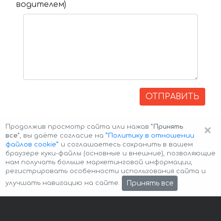
водителем)
ОТПРАВИТЬ
×
Продолжив просмотр сайта или нажав
"Принять
все"
, вы даёте согласие на
”Политику в отношении
файлов cookie”
и соглашаетесь сохранить в вашем
браузере куки-файлы (основные и внешние), позволяющие
нам получать больше маркетинговой информации,
регистрировать особенности использования сайта и
Авторские права © 2026 Авто-Аренда
Cookie Policy
Принять все
улучшать навигацию на сайте.
Политика конфиденциальности