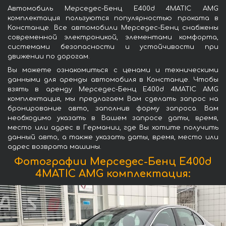
Автомобиль Мерседес-Бенц E400d 4MATIC AMG
комплектация пользуются популярностью проката в
Констанце. Все автомобили Мерседес-Бенц снабжены
современной электроникой, элементами комфорта,
системами безопасности и устойчивости при
движении по дорогам.
Вы можете ознакомиться с ценами и техническими
данными для аренды автомобиля в Констанце. Чтобы
взять в аренду Мерседес-Бенц E400d 4MATIC AMG
комплектация, мы предлагаем Вам сделать запрос на
бронирование авто, заполнив форму запроса. Вам
необходимо указать в Вашем запросе даты, время,
место или адрес в Германии, где Вы хотите получить
данный авто, а также указать даты, время, место или
адрес возврата машины.
Фотографии Мерседес-Бенц E400d
4MATIC AMG комплектация: