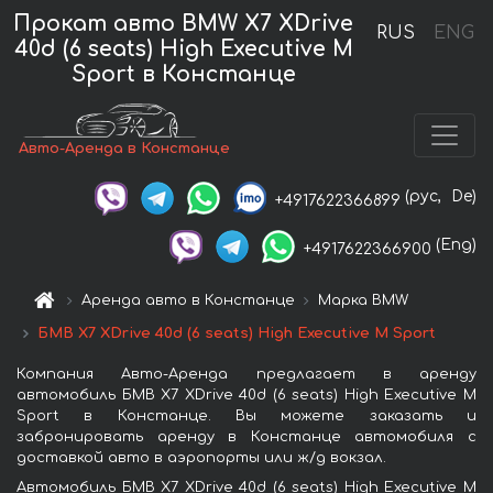
Прокат авто BMW X7 XDrive
RUS
ENG
40d (6 seats) High Executive M
Sport в Констанце
Авто-Аренда в Констанце
(рус,
De)
+4917622366899
(Eng)
+4917622366900
Аренда авто в Констанце
Марка BMW
БМВ X7 XDrive 40d (6 seats) High Executive M Sport
Компания Авто-Аренда предлагает в аренду
автомобиль БМВ X7 XDrive 40d (6 seats) High Executive M
Sport в Констанце. Вы можете заказать и
забронировать аренду в Констанце автомобиля с
доставкой авто в аэропорты или ж/д вокзал.
Автомобиль БМВ X7 XDrive 40d (6 seats) High Executive M