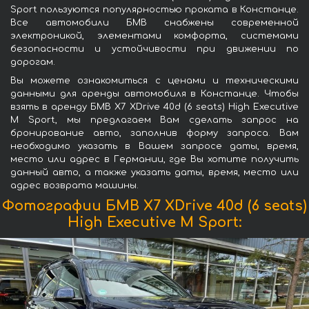
Sport пользуются популярностью проката в Констанце.
Все автомобили БМВ снабжены современной
электроникой, элементами комфорта, системами
безопасности и устойчивости при движении по
дорогам.
Вы можете ознакомиться с ценами и техническими
данными для аренды автомобиля в Констанце. Чтобы
взять в аренду БМВ X7 XDrive 40d (6 seats) High Executive
M Sport, мы предлагаем Вам сделать запрос на
бронирование авто, заполнив форму запроса. Вам
необходимо указать в Вашем запросе даты, время,
место или адрес в Германии, где Вы хотите получить
данный авто, а также указать даты, время, место или
адрес возврата машины.
Фотографии БМВ X7 XDrive 40d (6 seats)
High Executive M Sport: