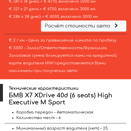
€ 341 х 14 дней = € 4770, включено 2000 км
€ 321 х 21 день = € 6750, включено 3000 км
€ 286 х 28 дней = € 8000, включено 3000 км
Расчёт стоимости авто
€ 2 / км – Цена за превышение лимита по пробегу
€ 5000 – Залог/Ответственность/Франшиза.
Залоговая сумма блокируется нами на кредитной
карте водителя ИЛИ предоставляется Вами
наличными при получении авто.
Технические характеристики
БМВ X7 XDrive 40d (6 seats) High
Executive M Sport
Коробка передач – Автоматическая
Количество мест – 6
Минимальный возраст водителя (лет) – 25