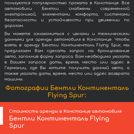
пользуются популярностью проката в Констанце. Все
автомобили Бентли снабжены современной
электроникой, элементами комфорта, системами
безопасности и устойчивости при движении по
дорогам.
Вы можете ознакомиться с ценами и техническими
данными для аренды автомобиля в Констанце. Чтобы
взять в аренду Бентли Континенталь Flying Spur, мы
предлагаем Вам сделать запрос на бронирование
авто, заполнив форму запроса. Вам необходимо указать
в Вашем запросе даты, время, место или адрес в
Германии, где Вы хотите получить данный авто, а
также указать даты, время, место или адрес возврата
машины.
Фотографии Бентли Континенталь
Flying Spur:
Стоимость аренды в Констанце автомобиля
Бентли
Континенталь Flying
Spur