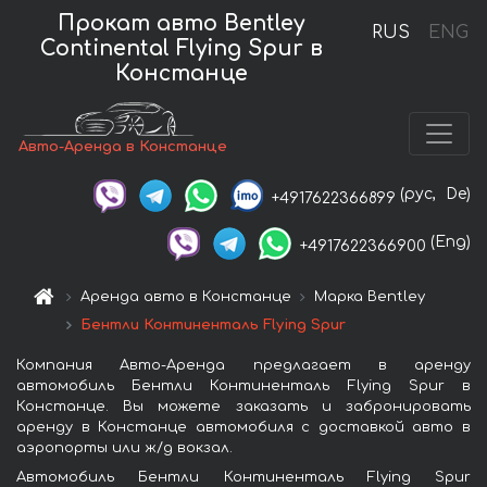
Прокат авто Bentley
RUS
ENG
Continental Flying Spur в
Констанце
Авто-Аренда в Констанце
(рус,
De)
+4917622366899
(Eng)
+4917622366900
Аренда авто в Констанце
Марка Bentley
Бентли Континенталь Flying Spur
Компания Авто-Аренда предлагает в аренду
автомобиль Бентли Континенталь Flying Spur в
Констанце. Вы можете заказать и забронировать
аренду в Констанце автомобиля с доставкой авто в
аэропорты или ж/д вокзал.
Автомобиль Бентли Континенталь Flying Spur