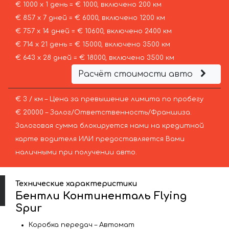
€ 1000 х 1 день = € 1000, включено 200 км
€ 857 х 7 дней = € 6000, включено 1200 км
€ 757 х 14 дней = € 10600, включено 2400 км
€ 714 х 21 день = € 15000, включено 3500 км
€ 643 х 28 дней = € 18000, включено 3500 км
Расчёт стоимости авто
€ 3 / км – Цена за превышение лимита по пробегу
€ 20000 – Залог/Ответственность/Франшиза.
Залоговая сумма блокируется нами на кредитной
карте водителя ИЛИ предоставляется Вами
наличными при получении авто.
Технические характеристики
Бентли Континенталь Flying
Spur
Коробка передач – Автомат