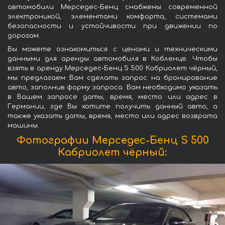
автомобили Мерседес-Бенц снабжены современной
электроникой, элементами комфорта, системами
безопасности и устойчивости при движении по
дорогам.
Вы можете ознакомиться с ценами и техническими
данными для аренды автомобиля в Кобленце. Чтобы
взять в аренду Мерседес-Бенц S 500 Кабриолет чёрный,
мы предлагаем Вам сделать запрос на бронирование
авто, заполнив форму запроса. Вам необходимо указать
в Вашем запросе даты, время, место или адрес в
Германии, где Вы хотите получить данный авто, а
также указать даты, время, место или адрес возврата
машины.
Фотографии Мерседес-Бенц S 500
Кабриолет чёрный: