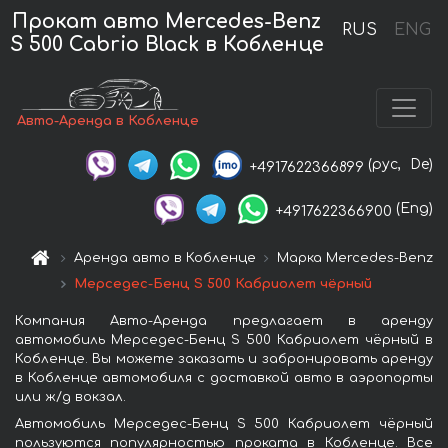
Прокат авто Mercedes-Benz
RUS
ENG
S 500 Cabrio Black в Кобленце
Авто-Аренда в Кобленце
(рус,
De)
+4917622366899
(Eng)
+4917622366900
Аренда авто в Кобленце
Марка Mercedes-Benz
Мерседес-Бенц S 500 Кабриолет чёрный
Компания Авто-Аренда предлагает в аренду
автомобиль Мерседес-Бенц S 500 Кабриолет чёрный в
Кобленце. Вы можете заказать и забронировать аренду
в Кобленце автомобиля с доставкой авто в аэропорты
или ж/д вокзал.
Автомобиль Мерседес-Бенц S 500 Кабриолет чёрный
пользуются популярностью проката в Кобленце. Все