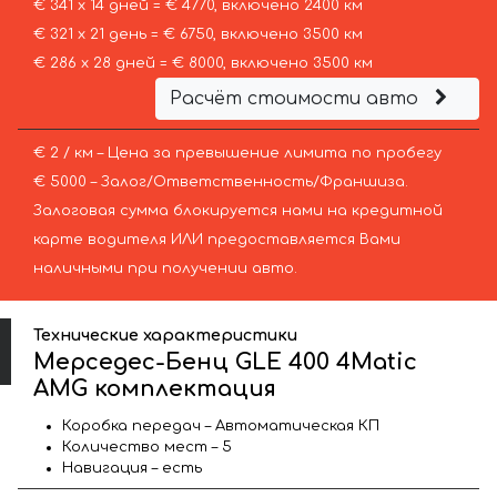
€ 341 х 14 дней = € 4770, включено 2400 км
€ 321 х 21 день = € 6750, включено 3500 км
€ 286 х 28 дней = € 8000, включено 3500 км
Расчёт стоимости авто
€ 2 / км – Цена за превышение лимита по пробегу
€ 5000 – Залог/Ответственность/Франшиза.
Залоговая сумма блокируется нами на кредитной
карте водителя ИЛИ предоставляется Вами
наличными при получении авто.
Технические характеристики
Мерседес-Бенц GLE 400 4Matic
AMG комплектация
Коробка передач – Автоматическая КП
Количество мест – 5
Навигация – есть