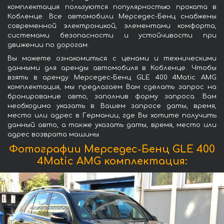
комплектация пользуются популярностью проката в
Кобленце. Все автомобили Мерседес-Бенц снабжены
современной электроникой, элементами комфорта,
системами безопасности и устойчивости при
движении по дорогам.
Вы можете ознакомиться с ценами и техническими
данными для аренды автомобиля в Кобленце. Чтобы
взять в аренду Мерседес-Бенц GLE 400 4Matic AMG
комплектация, мы предлагаем Вам сделать запрос на
бронирование авто, заполнив форму запроса. Вам
необходимо указать в Вашем запросе даты, время,
место или адрес в Германии, где Вы хотите получить
данный авто, а также указать даты, время, место или
адрес возврата машины.
Фотографии Мерседес-Бенц GLE 400
4Matic AMG комплектация: