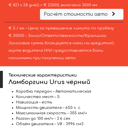
€ 821 х 28 дней = € 23000, включено 3000 км
Расчёт стоимости авто
€ 5 / км – Цена за превышение лимита по пробегу
€ 20000 – Залог/Ответственность/Франшиза.
Залоговая сумма блокируется нами на кредитной
карте водителя ИЛИ предоставляется Вами
наличными при получении авто.
Технические характеристики
Ламборгини Urus чёрный
Коробка передач – Автоматическая
Количество мест – 5
Навигация – есть
Мощность двигателя – 650 л. с.
Максимальная скорость – 305 км/ч
Разгон до 100 км/ч – 3.6 сек
Объём двигателя – V8 - 3996 см3