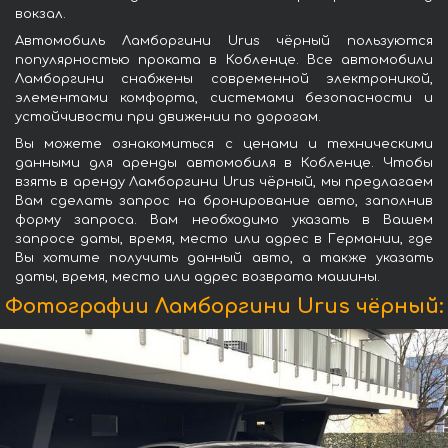
вокзал.
Автомобиль Ламборгини Urus чёрный пользуются
популярностью проката в Кобленце. Все автомобили
Ламборгини снабжены современной электроникой,
элементами комфорта, системами безопасности и
устойчивости при движении по дорогам.
Вы можете ознакомиться с ценами и техническими
данными для аренды автомобиля в Кобленце. Чтобы
взять в аренду Ламборгини Urus чёрный, мы предлагаем
Вам сделать запрос на бронирование авто, заполнив
форму запроса. Вам необходимо указать в Вашем
запросе даты, время, место или адрес в Германии, где
Вы хотите получить данный авто, а также указать
даты, время, место или адрес возврата машины.
Фотографии Ламборгини Urus чёрный: