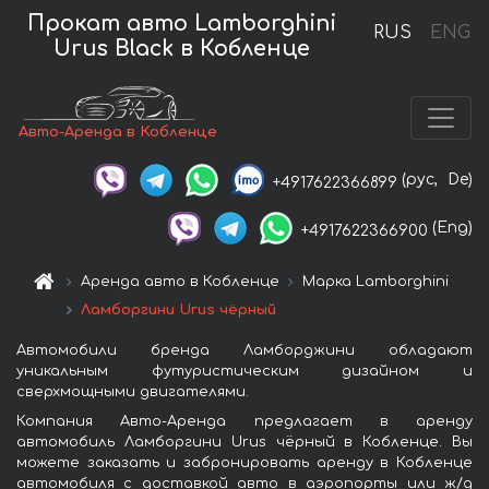
Прокат авто Lamborghini
RUS
ENG
Urus Black в Кобленце
Авто-Аренда в Кобленце
(рус,
De)
+4917622366899
(Eng)
+4917622366900
Аренда авто в Кобленце
Марка Lamborghini
Ламборгини Urus чёрный
Автомобили бренда Ламборджини обладают
уникальным футуристическим дизайном и
сверхмощными двигателями.
Компания Авто-Аренда предлагает в аренду
автомобиль Ламборгини Urus чёрный в Кобленце. Вы
можете заказать и забронировать аренду в Кобленце
автомобиля с доставкой авто в аэропорты или ж/д