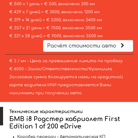
€ 500 х 1 день = € 500, включено 200 км
€ 429 х 7 дней = € 3000, включено 1200 км
€ 379 х 14 дней = € 5300, включено 2400 км
€ 357 х 21 день = € 7500, включено 3500 км
€ 321 х 28 дней = € 9000, включено 3500 км
Расчёт стоимости авто
€ 3 / км – Цена за превышение лимита по пробегу
€ 6000 – Залог/Ответственность/Франшиза.
Залоговая сумма блокируется нами на кредитной
карте водителя ИЛИ предоставляется Вами
наличными при получении авто.
Технические характеристики
БМВ i8 Родстер кабриолет First
Edition 1 of 200 eDrive
Коробка передач – Автоматическая КП