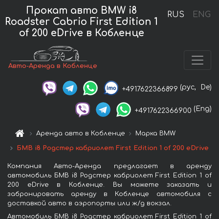
Прокат авто BMW i8
RUS
ENG
Roadster Cabrio First Edition 1
of 200 eDrive в Кобленце
Авто-Аренда в Кобленце
(рус,
De)
+4917622366899
(Eng)
+4917622366900
Аренда авто в Кобленце
Марка BMW
БМВ i8 Родстер кабриолет First Edition 1 of 200 eDrive
Компания Авто-Аренда предлагает в аренду
автомобиль БМВ i8 Родстер кабриолет First Edition 1 of
200 eDrive в Кобленце. Вы можете заказать и
забронировать аренду в Кобленце автомобиля с
доставкой авто в аэропорты или ж/д вокзал.
Автомобиль БМВ i8 Родстер кабриолет First Edition 1 of