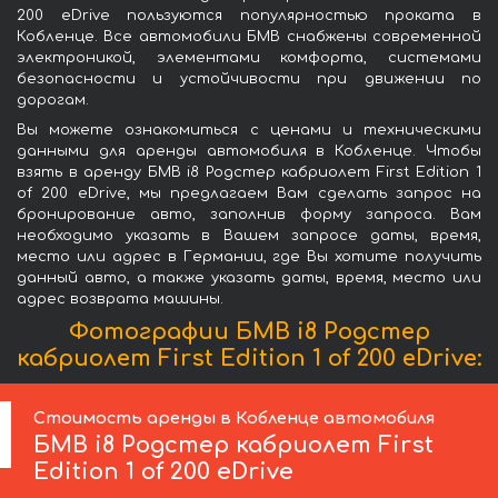
200 eDrive пользуются популярностью проката в
Кобленце. Все автомобили БМВ снабжены современной
электроникой, элементами комфорта, системами
безопасности и устойчивости при движении по
дорогам.
Вы можете ознакомиться с ценами и техническими
данными для аренды автомобиля в Кобленце. Чтобы
взять в аренду БМВ i8 Родстер кабриолет First Edition 1
of 200 eDrive, мы предлагаем Вам сделать запрос на
бронирование авто, заполнив форму запроса. Вам
необходимо указать в Вашем запросе даты, время,
место или адрес в Германии, где Вы хотите получить
данный авто, а также указать даты, время, место или
адрес возврата машины.
Фотографии БМВ i8 Родстер
кабриолет First Edition 1 of 200 eDrive:
Стоимость аренды в Кобленце автомобиля
БМВ
i8 Родстер кабриолет First
Edition 1 of 200 eDrive