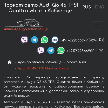
Прокат авто Audi Q5 45 TFSI
RUS
ENG
Quattro while в Кобленце
Авто-Аренда в Кобленце
(рус,
De)
+4917622366899
(Eng)
+4917622366900
Аренда авто в Кобленце
Марка Audi
Ауди Q5 45 TFSI Quattro белая
Компания Авто-Аренда предлагает в аренду
автомобиль Ауди Q5 45 TFSI Quattro белая в Кобленце.
Вы можете заказать и забронировать аренду в
Кобленце автомобиля с доставкой авто в аэропорты
или ж/д вокзал.
Автомобиль Ауди Q5 45 TFSI Quattro белая пользуются
популярностью проката в Кобленце. Все автомобили