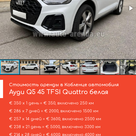
Стоимость аренды в Кобленце автомобиля
Ауди
Q5 45 TFSI Quattro белая
€ 350 х 1 день = € 350, включено 250 км
€ 286 х 7 дней = € 2000, включено 1500 км
€ 257 х 14 дней = € 3600, включено 2500 км
€ 238 х 21 день = € 5000, включено 3300 км
€ 214 х 28 дней = € 6000, включено 4000 км