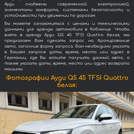
Ауди снабжены современной электроникой,
элементами комфорта, системами безопасности и
устойчивости при движении по дорогам.
Вы можете ознакомиться с ценами и техническими
данными для аренды автомобиля в Кобленце. Чтобы
взять в аренду Ауди Q5 45 TFSI Quattro белая, мы
предлагаем Вам сделать запрос на бронирование
авто, заполнив форму запроса. Вам необходимо указать
в Вашем запросе даты, время, место или адрес в
Германии, где Вы хотите получить данный авто, а
также указать даты, время, место или адрес возврата
машины.
Фотографии Ауди Q5 45 TFSI Quattro
белая: