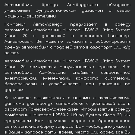
Автомобили бренда Ламборджини обладают
уникальным футуристическим дизайном и сверх-
мощными двигателями.
Компания Авто-Аренда предлагает в аренду
автомобиль Ламборгини Huracan LP580-2 Lifting System
Giano 20 с доставкой в аэропорт Ганновер-
Лангенхаген. Вы можете заказать и забронировать
аренду автомобиля с подачей авто в аэропорт или ж/д
вокзал.
Автомобиль Ламборгини Huracan LP580-2 Lifting System
Giano 20 пользуются популярностью проката. Все
автомобили Ламборгини снабжены современной
электроникой, элементами комфорта, системами
безопасности и устойчивости при движении по
дорогам.
Вы можете ознакомиться с ценами и техническими
данными для аренды автомобиля с доставкой его в
аэропорт Ганновер-Лангенхаген. Чтобы взять в аренду
Ламборгини Huracan LP580-2 Lifting System Giano 20, мы
предлагаем Вам сделать запрос на бронирование
авто, заполнив форму запроса. Вам необходимо указать
в Вашем запросе даты, время, место или адрес, где Вы