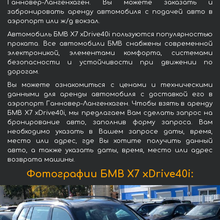
Ганновер-Лангенхаген. Вы можете заказать и
забронировать аренду автомобиля с подачей авто в
аэропорт или ж/д вокзал.
Автомобиль БМВ X7 xDrive40i пользуются популярностью
проката. Все автомобили БМВ снабжены современной
электроникой, элементами комфорта, системами
безопасности и устойчивости при движении по
дорогам.
Вы можете ознакомиться с ценами и техническими
данными для аренды автомобиля с доставкой его в
аэропорт Ганновер-Лангенхаген. Чтобы взять в аренду
БМВ X7 xDrive40i, мы предлагаем Вам сделать запрос на
бронирование авто, заполнив форму запроса. Вам
необходимо указать в Вашем запросе даты, время,
место или адрес, где Вы хотите получить данный
авто, а также указать даты, время, место или адрес
возврата машины.
Фотографии БМВ X7 xDrive40i: