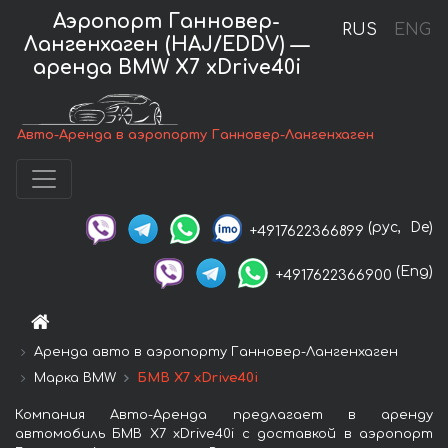
Аэропорт Ганновер-
RUS
ENG
Лангенхаген (HAJ/EDDV) —
аренда BMW X7 xDrive40i
Авто-Аренда в аэропорту Ганновер-Лангенхаген
(рус,
De)
+4917622366899
(Eng)
+4917622366900
Аренда авто в аэропорту Ганновер-Лангенхаген
Марка BMW
БМВ X7 xDrive40i
Компания Авто-Аренда предлагает в аренду
автомобиль БМВ X7 xDrive40i с доставкой в аэропорт