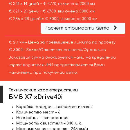
€ 341 х 14 дней = € 4770, включено 2000 км
€ 321 х 21 день = € 6750, включено 3000 км
€ 286 х 28 дней = € 8000, включено 3000 км
Расчёт стоимости авто
€ 2 / км – Цена за превышение лимита по пробегу
€ 5000 – Залог/Ответственность/Франшиза.
Залоговая сумма блокируется нами на кредитной
карте водителя ИЛИ предоставляется Вами
наличными при получении авто.
Технические характеристики
БМВ X7 xDrive40i
Коробка передач – автоматическая
Количество мест – 6
Навигация – встроенная
Мощность двигателя – 340 л. с.
Максимальная скорость – 245 км/ч