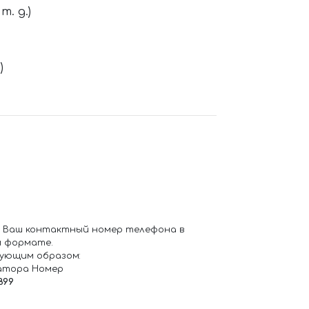
. д.)
)
 Ваш контактный номер телефона в
 формате.
ующим образом:
атора Номер
899