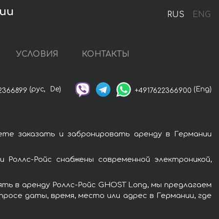
нии
RUS
ENG
УСЛОВИЯ
КОНТАКТЫ
(рус,
De)
(Eng)
2366899
+4917622366900
ете заказать и забронировать аренду в Германии
 Роллс-Ройс снабжены современной электроникой,
ять в аренду Роллс-Ройс GHOST Long, мы предлагаем
росе даты, время, место или адрес в Германии, где