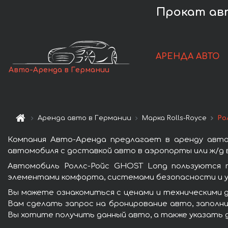
Прокат авт
АРЕНДА АВТО
Авто-Аренда в Германии
Аренда авто в Германии
Марка Rolls-Royce
Ро
Компания Авто-Аренда предлагает в аренду авто
автомобиля с доставкой авто в аэропорты или ж/д в
Автомобиль Роллс-Ройс GHOST Long пользуются п
элементами комфорта, системами безопасности и у
Вы можете ознакомиться с ценами и техническими д
Вам сделать запрос на бронирование авто, заполни
Вы хотите получить данный авто, а также указать 