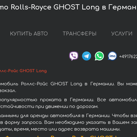
о Rolls-Royce GHOST Long в Герма
КУПИТЬ АВТО
ТРАНСФЕРЫ
УСЛУГИ
+491762
ллс-Ройс GHOST Long
мобиль Роллс-Ройс GHOST Long в Германии. Вы мож
окзал.
опулярностью проката в Германии. Все автомобили
стойчивости при движении по дорогам.
анными для аренды автомобиля в Германии. Чтобы вз
в форму запроса. Вам необходимо указать в Вашем зап
даты, время, место или адрес возврата машины.