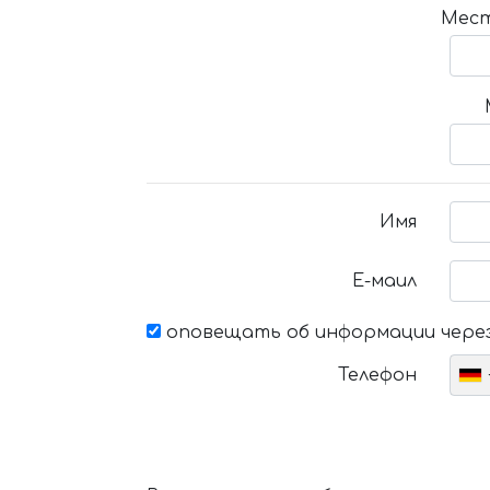
Мест
Имя
Е-маил
оповещать об информации через
Телефон