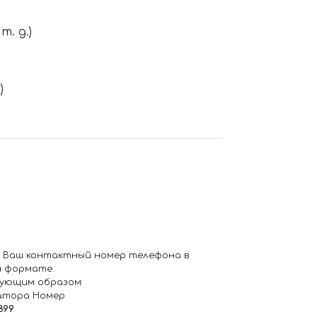
. д.)
)
 Ваш контактный номер телефона в
 формате.
ующим образом:
атора Номер
899