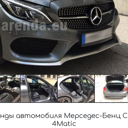
нды автомобиля Мерседес-Бенц C-
4Matic