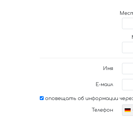
Мест
Имя
Е-маил
оповещать об информации через
Телефон