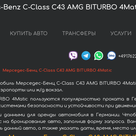
Benz C-Class C43 AMG BITURBO 4Mat
КУПИТЬ АВТО
ТРАНСФЕРЫ
УСЛУГИ
+491762
Мерседес-Бенц C-Class C43 AMG BITURBO 4Matic
биль Мерседес-Бенц C-Class C43 AMG BITURBO 4Mati
эропорты или ж/д вокзал.
RBO 4Matic пользуются популярностью проката в Г
системами безопасности и устойчивости при движении
и данными для аренды автомобиля в Германии. Чтоб
 на бронирование авто, заполнив форму запроса. Ва
ь данный авто, а также указать даты, время, место и