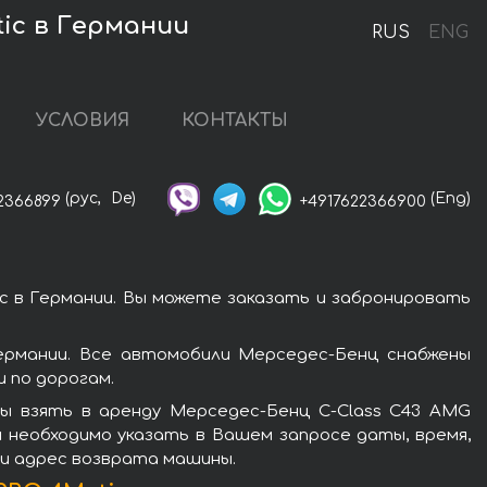
ic в Германии
RUS
ENG
УСЛОВИЯ
КОНТАКТЫ
(рус,
De)
(Eng)
2366899
+4917622366900
c в Германии. Вы можете заказать и забронировать
ермании. Все автомобили Мерседес-Бенц снабжены
 по дорогам.
ы взять в аренду Мерседес-Бенц C-Class C43 AMG
м необходимо указать в Вашем запросе даты, время,
ли адрес возврата машины.