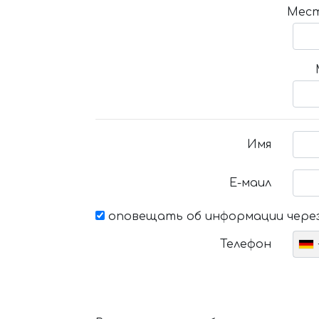
Мест
Имя
Е-маил
оповещать об информации через
Телефон