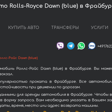
о Rolls-Royce Dawn (blue) в Фрайбур
КУПИТЬ АВТО
ТРАНСФЕРЫ
УСЛУГИ
+491762
оллс-Ройс Dawn (blue)
обиль Роллс-Ройс Dawn (blue) в Фрайбурге. Вы мож
окзал.
опулярностью проката в Фрайбурге. Все автомобил
стойчивости при движении по дорогам.
анными для аренды автомобиля в Фрайбурге. Чтобы взя
в форму запроса. Вам необходимо указать в Вашем зап
даты, время, место или адрес возврата машины.