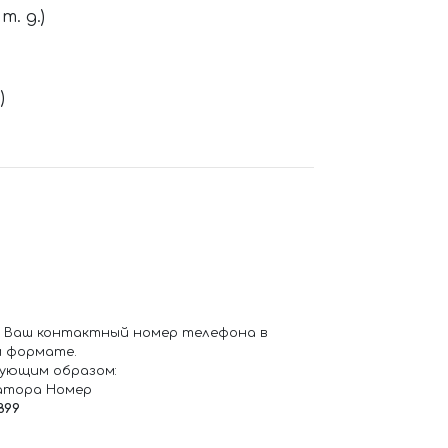
. д.)
)
 Ваш контактный номер телефона в
 формате.
ующим образом:
атора Номер
899