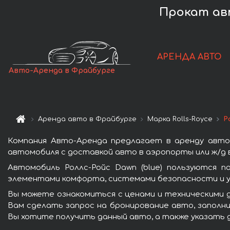
Прокат авт
АРЕНДА АВТО
Авто-Аренда в Фрайбурге
Аренда авто в Фрайбурге
Марка Rolls-Royce
Р
Компания Авто-Аренда предлагает в аренду автом
автомобиля с доставкой авто в аэропорты или ж/д в
Автомобиль Роллс-Ройс Dawn (blue) пользуются п
элементами комфорта, системами безопасности и у
Вы можете ознакомиться с ценами и техническими д
Вам сделать запрос на бронирование авто, заполни
Вы хотите получить данный авто, а также указать 