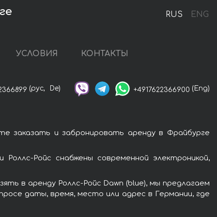
ге
RUS
ENG
УСЛОВИЯ
КОНТАКТЫ
(рус,
De)
(Eng)
2366899
+4917622366900
ете заказать и забронировать аренду в Фрайбурге
и Роллс-Ройс снабжены современной электроникой,
ть в аренду Роллс-Ройс Dawn (blue), мы предлагаем
росе даты, время, место или адрес в Германии, где