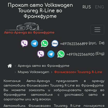
Прокат авто Volkswagen
RUS
ENG
Touareg R-Line во
Франкфурте
Авто-Аренда во Франкфурте
(рус,
De)
+4917622366899
(Eng)
+4917622366900
Аренда авто во Франкфурте
Марка Volkswagen
Фольксваген Touareg R-Line
Компания Авто-Аренда предлагает в аренду
автомобиль Фольксваген Touareg R-Line во Франкфурте.
Вы можете заказать и забронировать аренду во
Франкфурте автомобиля с доставкой авто в
аэропорты или ж/д вокзал.
Автомобиль Фольксваген Touareg R-Line пользуются