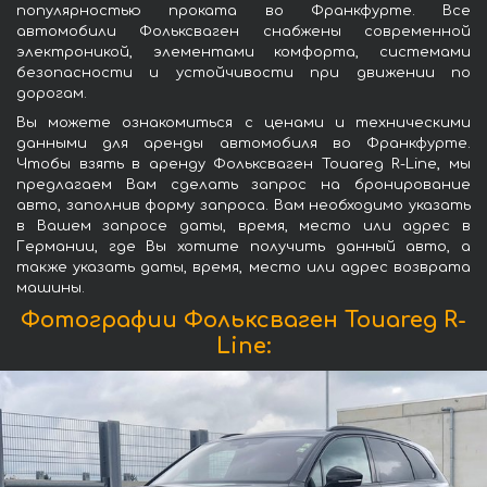
популярностью проката во Франкфурте. Все
автомобили Фольксваген снабжены современной
электроникой, элементами комфорта, системами
безопасности и устойчивости при движении по
дорогам.
Вы можете ознакомиться с ценами и техническими
данными для аренды автомобиля во Франкфурте.
Чтобы взять в аренду Фольксваген Touareg R-Line, мы
предлагаем Вам сделать запрос на бронирование
авто, заполнив форму запроса. Вам необходимо указать
в Вашем запросе даты, время, место или адрес в
Германии, где Вы хотите получить данный авто, а
также указать даты, время, место или адрес возврата
машины.
Фотографии Фольксваген Touareg R-
Line: