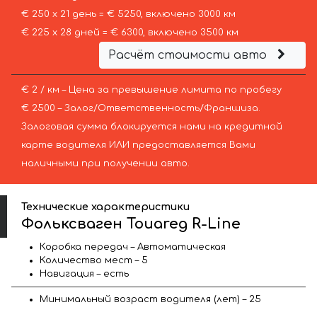
€ 250 х 21 день = € 5250, включено 3000 км
€ 225 х 28 дней = € 6300, включено 3500 км
Расчёт стоимости авто
€ 2 / км – Цена за превышение лимита по пробегу
€ 2500 – Залог/Ответственность/Франшиза.
Залоговая сумма блокируется нами на кредитной
карте водителя ИЛИ предоставляется Вами
наличными при получении авто.
Технические характеристики
Фольксваген Touareg R-Line
Коробка передач – Автоматическая
Количество мест – 5
Навигация – есть
Минимальный возраст водителя (лет) – 25