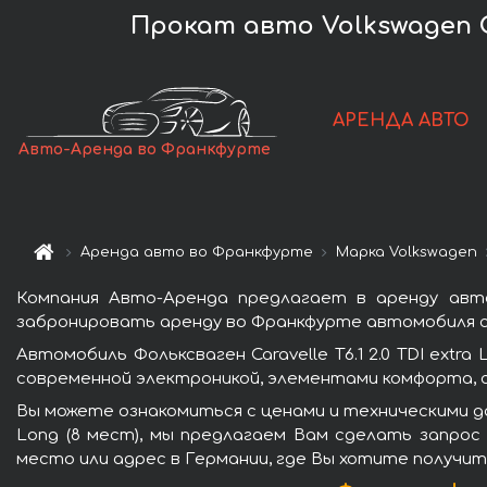
Прокат авто Volkswagen Car
АРЕНДА АВТО
Авто-Аренда во Франкфурте
Аренда авто во Франкфурте
Марка Volkswagen
Компания Авто-Аренда предлагает в аренду автом
забронировать аренду во Франкфурте автомобиля с 
Автомобиль Фольксваген Caravelle T6.1 2.0 TDI ext
современной электроникой, элементами комфорта, 
Вы можете ознакомиться с ценами и техническими дан
Long (8 мест), мы предлагаем Вам сделать запрос
место или адрес в Германии, где Вы хотите получит