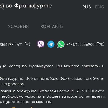
ats) во Франкфурте
RUS
ENG
УСЛОВИЯ
КОНТАКТЫ
(рус,
De)
(Eng)
2366899
+4917622366900
ng (8 мест) во Франкфурте. Вы можете заказать и
во Франкфурте. Все автомобили Фольксваген снабжены
 по дорогам.
ь в аренду Фольксваген Caravelle T6.1 2.0 TDI extra
 необходимо указать в Вашем запросе даты, время,
ли адрес возврата машины.