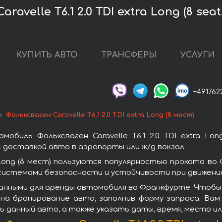
avelle T6.1 2.0 TDI extra Long (8 se
КУПИТЬ АВТО
ТРАНСФЕРЫ
УСЛУГИ
+491762
Фольксваген Caravelle T6.1 2.0 TDI extra Long (8 мест)
обиль Фольксваген Caravelle T6.1 2.0 TDI extra Lo
доставкой авто в аэропорты или ж/д вокзал.
ra Long (8 мест) пользуются популярностью проката 
системами безопасности и устойчивости при движении
ными для аренды автомобиля во Франкфурте. Чтобы взят
 на бронирование авто, заполнив форму запроса. Вам
ь данный авто, а также указать даты, время, место и