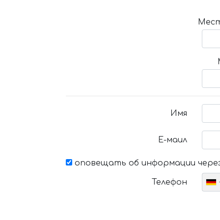
Мест
Имя
Е-маил
оповещать об информации через
Телефон