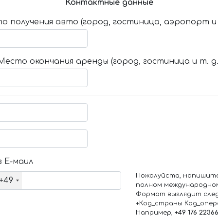
Контактные данные
о получения авто (город, гостиница, аэропорт и т
Место окончания аренды (город, гостиница и т. д.
 Е-маил
Пожалуйста, напишит
+49
полном международно
Формат выглядит сле
+Код_страны Код_опе
Например,
+49 176 2236