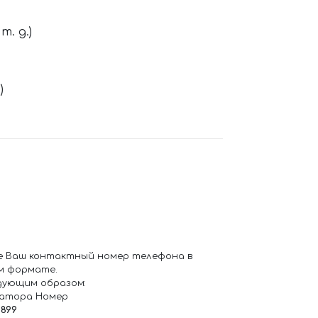
. д.)
)
е Ваш контактный номер телефона в
м формате.
дующим образом:
ратора Номер
6899