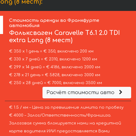
ong (8 мест):
Стоимость аренды во Франкфурте
автомобиля
Фольксваген
Caravelle T6.1 2.0 TDI
extra Long (8 мест)
€ 350 х 1 день = € 350, включено 200 км
€ 330 х 7 дней = € 2310, включено 1200 км
€ 299 х 14 дней = € 4186, включено 2000 км
€ 278 х 21 день = € 5828, включено 3000 км
€ 250 х 28 дней = € 7000, включено 3500 км
Расчёт стоимости авто
€ 1.5 / км – Цена за превышение лимита по пробегу
€ 4000 – Залог/Ответственность/Франшиза.
Залоговая сумма блокируется нами на кредитной
карте водителя ИЛИ предоставляется Вами