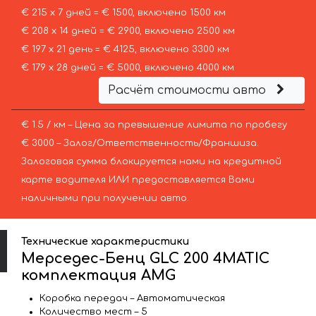
€ 215 х 7 дней = € 1500, включено 1500 км
€ 208 х 14 дней = € 2900, включено 2500 км
€ 197 х 21 день = € 4125, включено 3300 км
€ 179 х 28 дней = € 5000, включено 4000 км
Расчёт стоимости авто
€ 1.5 / км – Цена за превышение лимита по пробегу
€ 3000 – Залог/Ответственность/Франшиза.
Залоговая сумма блокируется нами на кредитной
карте водителя ИЛИ предоставляется Вами
наличными при получении авто.
Технические характеристики
Мерседес-Бенц GLC 200 4MATIC
комплектация AMG
Коробка передач – Автоматическая
Количество мест – 5