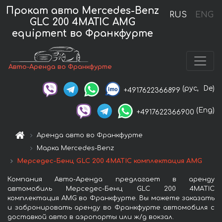
Прокат авто Mercedes-Benz
RUS
ENG
GLC 200 4MATIC AMG
equipment во Франкфурте
Авто-Аренда во Франкфурте
(рус,
De)
+4917622366899
(Eng)
+4917622366900
Аренда авто во Франкфурте
Марка Mercedes-Benz
Мерседес-Бенц GLC 200 4MATIC комплектация AMG
Компания Авто-Аренда предлагает в аренду
автомобиль Мерседес-Бенц GLC 200 4MATIC
комплектация AMG во Франкфурте. Вы можете заказать
и забронировать аренду во Франкфурте автомобиля с
доставкой авто в аэропорты или ж/д вокзал.