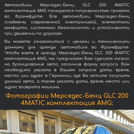
Автомобиль Мерседес-Бенц GLC 200 4MATIC
комплектация AMG пользуются популярностью проката
во Франкфурте. Все автомобили Мерседес-Бенц
снабжены современной электроникой, элементами
комфорта, системами безопасности и устойчивости
при движении по дорогам.
Вы можете ознакомиться с ценами и техническими
данными для аренды автомобиля во Франкфурте.
Чтобы взять в аренду Мерседес-Бенц GLC 200 4MATIC
комплектация AMG, мы предлагаем Вам сделать запрос
на бронирование авто, заполнив форму запроса. Вам
необходимо указать в Вашем запросе даты, время,
место или адрес в Германии, где Вы хотите получить
данный авто, а также указать даты, время, место или
адрес возврата машины.
Фотографии Мерседес-Бенц GLC 200
4MATIC комплектация AMG: