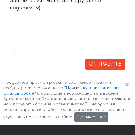
автомобиля или трансферу (авто с
водителем)
ОТПРАВИТЬ
×
Продолжив просмотр сайта или нажав
"Принять
все"
, вы даёте согласие на
”Политику в отношении
файлов cookie”
и соглашаетесь сохранить в вашем
браузере куки-файлы (основные и внешние), позволяющие
нам получать больше маркетинговой информации,
регистрировать особенности использования сайта и
Авторские права © 2026 Авто-Аренда
Cookie Policy
Принять все
улучшать навигацию на сайте.
Политика конфиденциальности