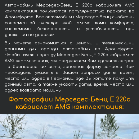
Автомобиль Мерседес-Бенц E 220d кабриолет AMG
комплектация пользуются популярностью проката во
Франкфурте. Все автомобили Мерседес-Бенц снабжены
современной электроникой, элементами комфорта,
системами безопасности и устойчивости при
движении по дорогам.
Вы можете ознакомиться с ценами и техническими
данными для аренды автомобиля во Франкфурте.
Чтобы взять в аренду Мерседес-Бенц E 220d кабриолет
AMG комплектация, мы предлагаем Вам сделать запрос
на бронирование авто, заполнив форму запроса. Вам
необходимо указать в Вашем запросе даты, время,
место или адрес в Германии, где Вы хотите получить
данный авто, а также указать даты, время, место или
адрес возврата машины.
Фотографии Мерседес-Бенц E 220d
кабриолет AMG комплектация: