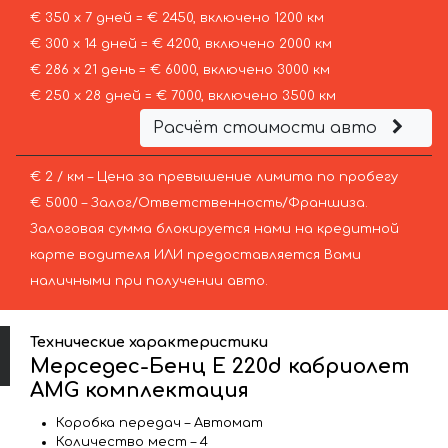
€ 350 х 7 дней = € 2450, включено 1200 км
€ 300 х 14 дней = € 4200, включено 2000 км
€ 286 х 21 день = € 6000, включено 3000 км
€ 250 х 28 дней = € 7000, включено 3500 км
Расчёт стоимости авто
€ 2 / км – Цена за превышение лимита по пробегу
€ 5000 – Залог/Ответственность/Франшиза.
Залоговая сумма блокируется нами на кредитной
карте водителя ИЛИ предоставляется Вами
наличными при получении авто.
Технические характеристики
Мерседес-Бенц E 220d кабриолет
AMG комплектация
Коробка передач – Автомат
Количество мест – 4