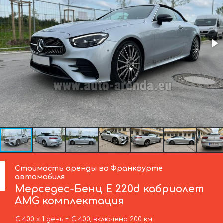
Стоимость аренды во Франкфурте
автомобиля
Мерседес-Бенц
E 220d кабриолет
AMG комплектация
€ 400 х 1 день = € 400, включено 200 км