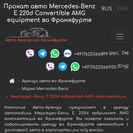
Прокат авто Mercedes-Benz
RUS
ENG
E 220d Convertible AMG
equipment во Франкфурте
Авто-Аренда во Франкфурте
(рус,
De)
+4917622366899
(Eng)
+4917622366900
Аренда авто во Франкфурте
Марка Mercedes-Benz
Мерседес-Бенц E 220d кабриолет AMG комплектация
Компания Авто-Аренда предлагает в аренду
автомобиль Мерседес-Бенц E 220d кабриолет AMG
комплектация во Франкфурте. Вы можете заказать и
забронировать аренду во Франкфурте автомобиля с
доставкой авто в аэропорты или ж/д вокзал.