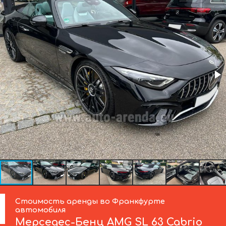
Стоимость аренды во Франкфурте
автомобиля
Мерседес-Бенц
AMG SL 63 Cabrio