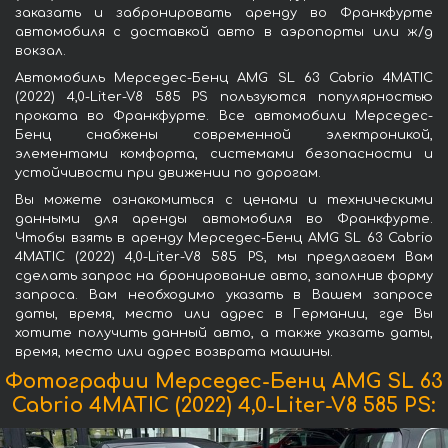
заказать и забронировать аренду во Франкфурте
автомобиля с доставкой авто в аэропорты или ж/д
вокзал.
Автомобиль Мерседес-Бенц AMG SL 63 Cabrio 4MATIC
(2022) 4,0-Liter-V8 585 PS пользуются популярностью
проката во Франкфурте. Все автомобили Мерседес-
Бенц снабжены современной электроникой,
элементами комфорта, системами безопасности и
устойчивости при движении по дорогам.
Вы можете ознакомиться с ценами и техническими
данными для аренды автомобиля во Франкфурте.
Чтобы взять в аренду Мерседес-Бенц AMG SL 63 Cabrio
4MATIC (2022) 4,0-Liter-V8 585 PS, мы предлагаем Вам
сделать запрос на бронирование авто, заполнив форму
запроса. Вам необходимо указать в Вашем запросе
даты, время, место или адрес в Германии, где Вы
хотите получить данный авто, а также указать даты,
время, место или адрес возврата машины.
Фотографии Мерседес-Бенц AMG SL 63
Cabrio 4MATIC (2022) 4,0-Liter-V8 585 PS: