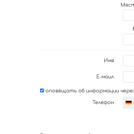
Мест
Имя
Е-маил
оповещать об информации через
Телефон