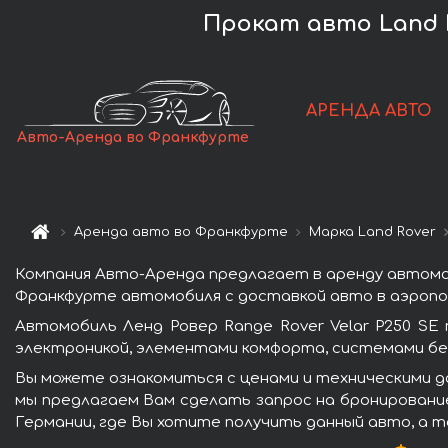
Прокат авто Land R
АРЕНДА АВТО
Авто-Аренда во Франкфурте
Аренда авто во Франкфурте
Марка Land Rover
Компания Авто-Аренда предлагает в аренду автомоб
Франкфурте автомобиля с доставкой авто в аэропор
Автомобиль Ленд Ровер Range Rover Velar P250 S
электроникой, элементами комфорта, системами бе
Вы можете ознакомиться с ценами и техническими да
мы предлагаем Вам сделать запрос на бронирование
Германии, где Вы хотите получить данный авто, а т