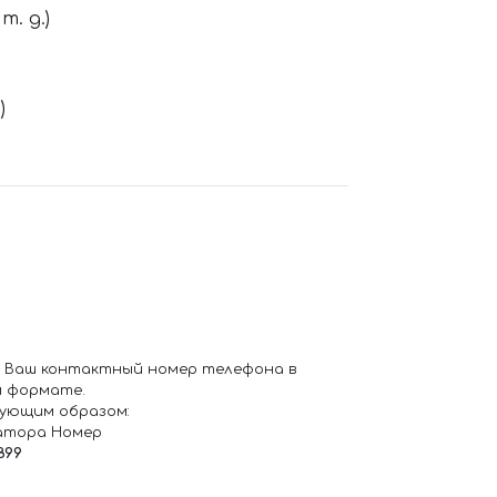
. д.)
)
 Ваш контактный номер телефона в
 формате.
ующим образом:
атора Номер
899