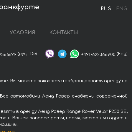
Франкфурте
RUS
ENG
УСЛОВИЯ
КОНТАКТЫ
(рус,
De)
(Eng)
2366899
+4917622366900
рте. Вы можете заказать и забронировать аренду во
 Все автомобили Ленд Ровер снабжены современной
ять в аренду Ленд Ровер Range Rover Velar P250 SE,
ть в Вашем запросе даты, время, место или адрес в
 машины.